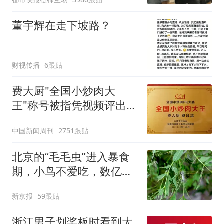
拒绝登机决定由航司作
出；亲历者：曾承诺免费
董宇辉在走下坡路？
改签但没兑现
财视传播
6跟贴
费大厨"全国小炒肉大
王"称号被指凭视频评出
官方回应
中国新闻周刊
2751跟贴
北京的“毛毛虫”进入暴食
期，小鸟不爱吃，数亿头
小蜂迎战
新京报
59跟贴
浙江男子划桨板时看到大