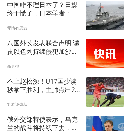
中国咋不理日本了？日媒
终于慌了，日本学者：日
本再不投降就晚了
无情有思ss
八国外长发表联合声明 谴
责以色列持续侵犯加沙地
带
新京报
不止赵松源！U17国少读
秒拿下胜利，主帅点出2
球领先被追平难题
刘笤说体坛
俄外交部特使表示，乌克
兰的战斗将持续下去，需