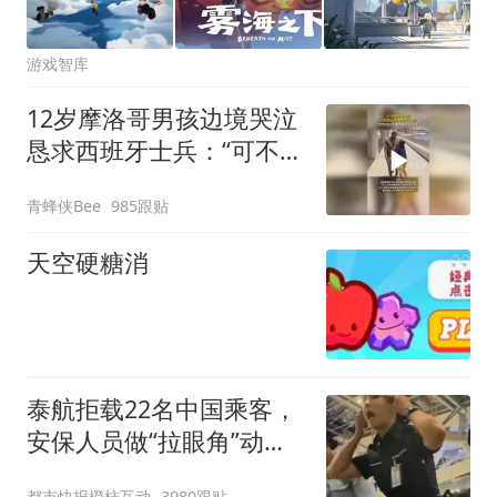
游戏智库
12岁摩洛哥男孩边境哭泣
恳求西班牙士兵：“可不可
以不要把我遣返回国”
青蜂侠Bee
985跟贴
天空硬糖消
泰航拒载22名中国乘客，
安保人员做“拉眼角”动
作，泰国机场最新回应：
都市快报橙柿互动
3980跟贴