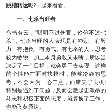
泰国一女公务员妆容引争议 本人回应
跳槽转运
呢?一起来看看。
多地要求领导干部带头休假
一、七杀当旺者
女子利用漏洞0元薅走3000多件家电
村民谈“梅姨”：叫的其实是“媒姨”
命书有云：“聪明不过伤官，伶俐不过七
关之琳否认与27岁模特的恋情
杀”，七杀当旺的人表现是有冲劲、有毅
把党建设得更加坚强有力
力、有抱负、有勇气。有七杀的人，思考
较为敏锐，加上本身勇敢又果断，所以当
奋进开新局 实干挑大梁
决定了一个目标，就会勇于去实现。这样
的个性能在面对抉择时，能够冷静的思
考，不会因为三心二意，而错失了良机;
特别是遇到了问题，反而会激起更激昂的
斗志和积极正面的态度，就算换了工作，
也能飞黄腾达。