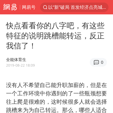
网易号
以“新”破局 首发经济点亮城市消费活力
台风白海豚影响中国已成定局
快点看看你的八字吧，有这些
中方回应是否开采太平洋海底稀土资源
特征的说明跳槽能转运，反正
昆明石林火把节
我信了！
外交部发言人就广岛核爆81周年等答记者问
我国编制完成新版全月地质图
全能体育生
0
胡塞武装袭扰红海航运行动升级
2019-08-22 18:09
郑国霖回应去景区上班被保安拦下
80后女柜员逆袭成4200亿银行副行长
没有人不希望自己能升职加薪的，但是在
一个工作环境中你遇到的了一些瓶颈想要
感觉全东北都在等7号
往上爬是很难的，这时候很多人就会选择
扎哈罗娃批广岛市长不提美国原子弹
跳槽来为为自己转运。那么，哪些人适合