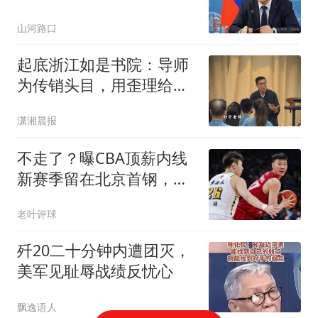
要做好打持久战的准备
山河路口
起底浙江如是书院：导师
为传销头目，用歪理给家
长洗脑，多位学员称遭殴
潇湘晨报
打，不笑要挨骂
不走了？曝CBA顶薪内线
新赛季留在北京首钢，李
楠还会重用他吗？
老叶评球
歼20二十分钟内遭团灭，
美军见耻辱战绩反忧心
飘逸语人