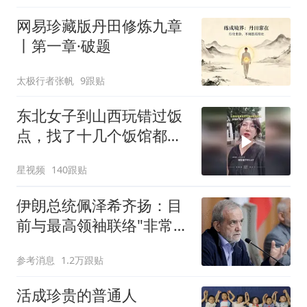
网易珍藏版丹田修炼九章
丨第一章·破题
太极行者张帆
9跟贴
东北女子到山西玩错过饭
点，找了十几个饭馆都没
开门：午休到几点
星视频
140跟贴
伊朗总统佩泽希齐扬：目
前与最高领袖联络"非常困
难"
参考消息
1.2万跟贴
活成珍贵的普通人