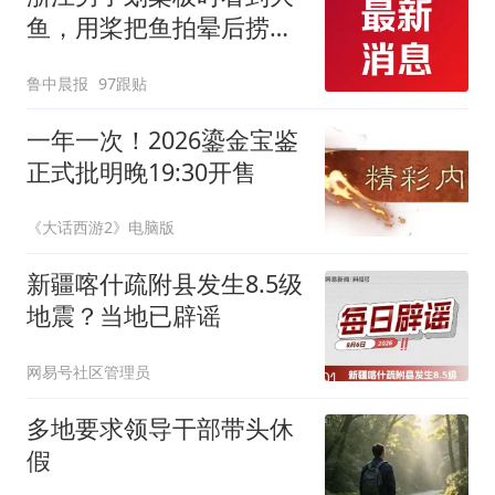
鱼，用桨把鱼拍晕后捞
起；当事人：鱼重7斤6
鲁中晨报
97跟贴
两，做成红烧辣子鱼块，
味道很好
一年一次！2026鎏金宝鉴
正式批明晚19:30开售
《大话西游2》电脑版
新疆喀什疏附县发生8.5级
地震？当地已辟谣
网易号社区管理员
多地要求领导干部带头休
假