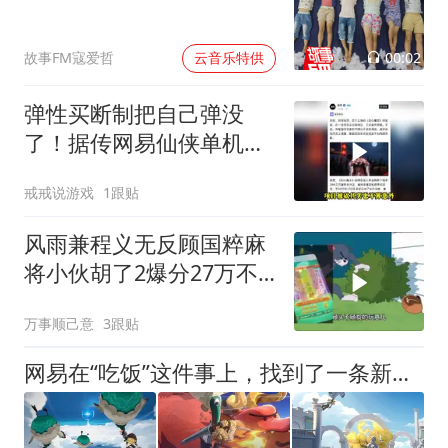
00:02
故事FM寇爱哲
云音乐特供
弹性买断制把自己弹没
了！据传网易仙侠单机剑
心雕龙项目组解散
戒戒说游戏
1跟贴
风雨兼程义无反顾国粹麻
将小伙胡了2爆分27万不
想认命就去拼命
万事顺己意
3跟贴
网易在“吃饭”这件事上，找到了一条新赛道