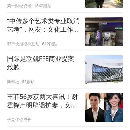
第一财经资讯
1642跟贴
“中传多个艺术类专业取消
艺考”，网友：文化工作者
一定要有文化，这句话的
都市快报橙柿互动
612跟贴
含金量还在持续上升
国际足联就FFE商业提案
致歉
新华社
62跟贴
王菲56岁获两大喜讯！谢
霆锋声明辟谣护妻，女儿
李嫣回国做公益太争气
子芫伴你成长