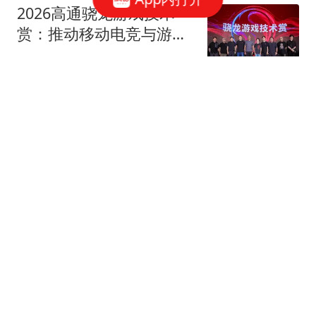
2026高通骁龙游戏技术
赏：推动移动电竞与游戏
创作创新
网易数码
苹果警告iPhone、iPad和
Mac供应限制将持续加剧
CNMO科技
小米澎程N70 Max/N90
Max发布：25.99万起 首
款可变大空间SUV车型
网易数码
17跟贴
华为鸿蒙电脑技术沟通
会：仅798g！超轻薄电脑