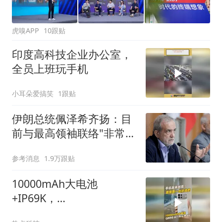
虎嗅APP
10跟贴
印度高科技企业办公室，
全员上班玩手机
小耳朵爱搞笑
1跟贴
伊朗总统佩泽希齐扬：目
前与最高领袖联络"非常困
难"
参考消息
1.9万跟贴
10000mAh大电池
+IP69K，
#oppoa7promax 有多抗