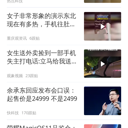
热点科技
造？#oppo万级长寿大电
池
女子非常形象的演示东北
现在有多热，手机往肚皮
上一放就被汗水粘住，网
重庆观资讯
6跟贴
友:要不考虑来南方避暑吧
女生送外卖捡到一部手机
失主打电话:立马给我送过
来
观象视频
23跟贴
余承东回应发布会口误：
起售价是24999 不是2499
快科技
170跟贴
荣耀MagicOS11品鉴会：