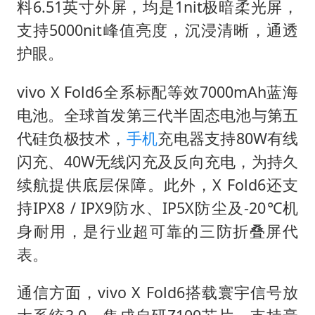
料6.51英寸外屏，均是1nit极暗柔光屏，
支持5000nit峰值亮度，沉浸清晰，通透
护眼。
vivo X Fold6全系标配等效7000mAh蓝海
电池。全球首发第三代半固态电池与第五
代硅负极技术，
手机
充电器支持80W有线
闪充、40W无线闪充及反向充电，为持久
续航提供底层保障。此外，X Fold6还支
持IPX8 / IPX9防水、IP5X防尘及-20℃机
身耐用，是行业超可靠的三防折叠屏代
表。
通信方面，vivo X Fold6搭载寰宇信号放