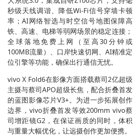
大系统3.0，集成自研Z100芯片，支持毫
秒级天线调谐、降低Wi-Fi信号穿墙卡顿
率；AI网络智选与时空信号地图保障高
铁、高速、电梯等弱网场景的稳定连接；
全球落地免费上网（至高30分钟或
100MB流量）、口岸快速切网、AI精准定
位引擎等功能，确保出行通信无忧。
vivo X Fold6在影像方面搭载蔡司2亿超级
主摄与蔡司APO超级长焦，配合折叠首发
的蓝图影像芯片V3+。为进一步拓展创作
边界，vivo折叠首发等效200mm vivo蔡
司增距镜G2，在保证画质的同时，体积
与重量大幅优化，让远摄创作更加便携。