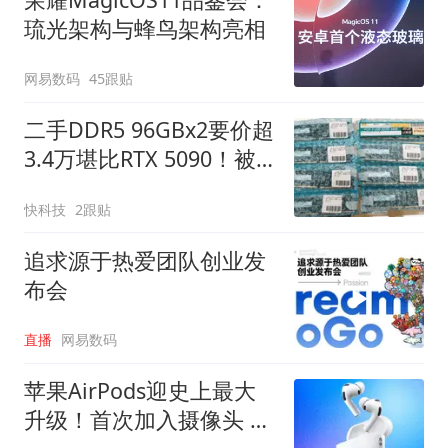
琉光架构与蜂鸟架构亮相
网易数码
45跟贴
二手DDR5 96GBx2要价超
3.4万堪比RTX 5090！被
人一口气买走8套
快科技
2跟贴
追求源于热爱团队创业发
布会
直播
网易数码
苹果AirPods迎史上最大
升级！首次加入摄像头 最