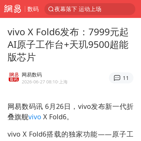
数码
夜幕落下 运动上场
1岁宝宝碰坏纸巾盒 宝妈被索赔924元
vivo X Fold6发布：7999元起
台风白海豚环流面积近似13个浙江
AI原子工作台+天玑9500超能
Meta被判支付5.67亿美元
版芯片
台风白海豚逼近 暴雨大暴雨来袭
47岁妈妈突然产女 26岁女儿：很震惊
网易数码
11
OpenAI为免费用户升级GPT-5.6 Luna
2026-06-27 08:10
·上海
日本广岛民众举行游行反对政府行径
实探山东最热的“中国蔬菜之乡”
网易数码讯 6月26日，vivo发布新一代折
叠旗舰
vivo
X Fold6。
女子开一天一夜空调后二氧化碳中毒
台风白海豚最新路径研判来了
vivo X Fold6搭载的独家功能——原子工