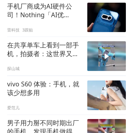
手机厂商成为AI硬件公
司！Nothing「AI优
先」、vivo重启AI眼镜
雷科技
3跟贴
在共享单车上看到一部手
机，拍摄者：这世界又多
了一个伤心的人
探山城
vivo S60 体验：手机，就
该少想多用
爱范儿
男子用力掰不同时期出厂
的手机，发现手机做得越