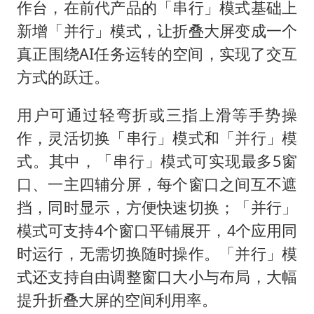
船舶避风项目停工 多地全力防台风
作台，在前代产品的「串行」模式基础上
粉笔发布“自曝式”公开信
新增「并行」模式，让折叠大屏变成一个
真正围绕AI任务运转的空间，实现了交互
现代版摸金校尉落网查获400多枚古币
方式的跃迁。
哈尔滨暴雨饭店门挡积水
服务实体经济 财政金融打出组合拳
用户可通过轻弯折或三指上滑等手势操
男子结婚8年发现3个女儿均非亲生
作，灵活切换「串行」模式和「并行」模
式。其中，「串行」模式可实现最多5窗
奋进开新局 实干挑大梁
口、一主四辅分屏，每个窗口之间互不遮
挡，同时显示，方便快速切换；「并行」
模式可支持4个窗口平铺展开，4个应用同
时运行，无需切换随时操作。「并行」模
式还支持自由调整窗口大小与布局，大幅
提升折叠大屏的空间利用率。