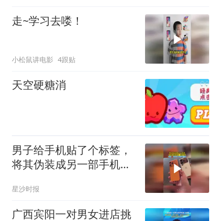
走~学习去喽！
小松鼠讲电影
4跟贴
天空硬糖消
男子给手机贴了个标签，
将其伪装成另一部手机，
网友：你别说 还挺好看的
星沙时报
广西宾阳一对男女进店挑