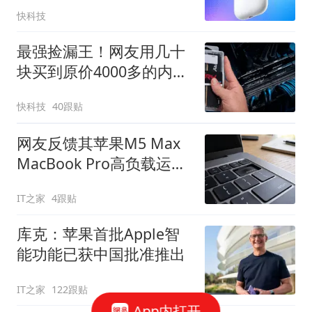
快9月发布
快科技
最强捡漏王！网友用几十
块买到原价4000多的内
存：仅花零售价2.4%
快科技
40跟贴
网友反馈其苹果M5 Max
MacBook Pro高负载运行
过热导致按键变形
IT之家
4跟贴
库克：苹果首批Apple智
能功能已获中国批准推出
IT之家
122跟贴
App内打开