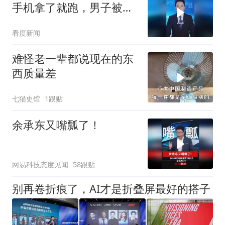
手机拿了就跑，男子被
抓，两名女子自首，追回
看度新闻
2部被抢手机
难怪老一辈都说现在的东
西质量差
七猫史馆
1跟贴
余承东又嘴瓢了！
网易科技态度见闻
58跟贴
别再卷折痕了，AI才是折叠屏最好的搭子