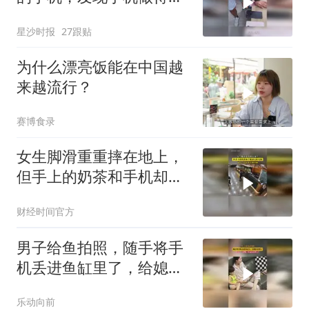
来越结实了，网友：这测
星沙时报
27跟贴
试成本有点高啊
为什么漂亮饭能在中国越
来越流行？
赛博食录
女生脚滑重重摔在地上，
但手上的奶茶和手机却完
好无损！网友：这样奶茶
财经时间官方
都没洒
男子给鱼拍照，随手将手
机丢进鱼缸里了，给媳妇
看懵了
乐动向前