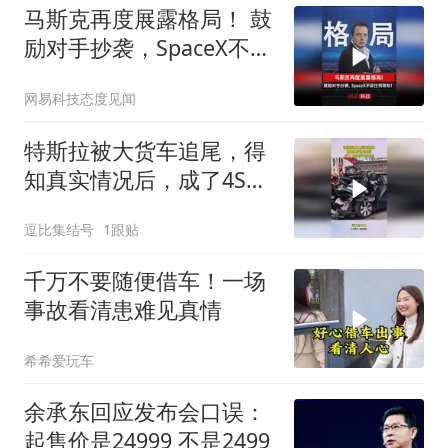
马斯克再度展露格局！ 鼓
励对手抄袭，SpaceX不设
任何限制！
网易科技态度见闻
特斯拉被大货车追尾，得
知真实情况后，成了4S店
最火车型！
逗比集结号
1跟贴
千万不要随便借车！一场
事故看清患难见真情
希希爱玩车
余承东回应发布会口误：
起售价是24999 不是2499