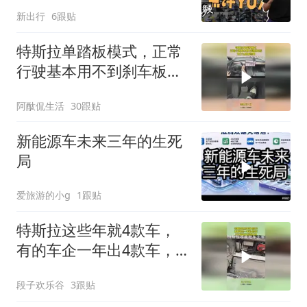
料
新出行
6跟贴
特斯拉单踏板模式，正常
行驶基本用不到刹车板，
为什么要被禁用？
阿酞侃生活
30跟贴
新能源车未来三年的生死
局
爱旅游的小g
1跟贴
特斯拉这些年就4款车，
有的车企一年出4款车，
打开前备箱找到原因
段子欢乐谷
3跟贴