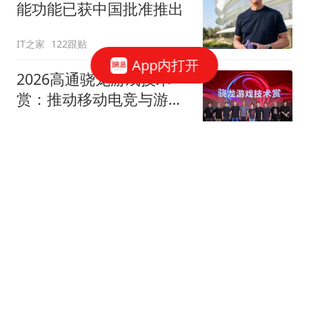
能功能已获中国批准推出
IT之家
122跟贴
App内打开
2026高通骁龙游戏技术
赏：推动移动电竞与游戏
创作创新
网易数码
苹果警告iPhone、iPad和
Mac供应限制将持续加剧
CNMO科技
小米澎程N70 Max/N90
Max发布：25.99万起 首
款可变大空间SUV车型