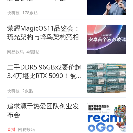
快科技
178跟贴
荣耀MagicOS11品鉴会：
琉光架构与蜂鸟架构亮相
网易数码
46跟贴
二手DDR5 96GBx2要价超
3.4万堪比RTX 5090！被
人一口气买走8套
快科技
2跟贴
追求源于热爱团队创业发
布会
直播
网易数码