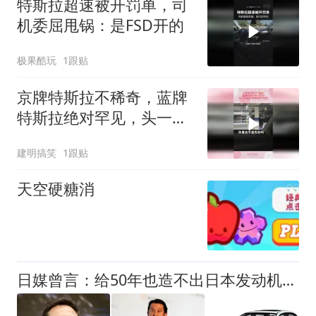
特斯拉超速被开罚单，司
机委屈甩锅：是FSD开的
极果酷玩
1跟贴
京牌特斯拉不稀奇，蓝牌
特斯拉绝对罕见，头一茬
韭菜落地竟然7位数
建明搞笑
1跟贴
天空硬糖消
日媒曾言：给50年也造不出日本发动机！马斯克：中国车企值得尊敬