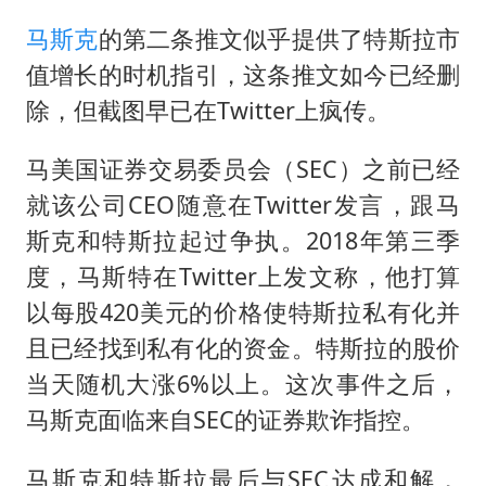
秋天的第一杯奶茶到底有多火
马斯克
的第二条推文似乎提供了特斯拉市
38岁演员求职万岁山NPC成功
值增长的时机指引，这条推文如今已经删
“今天得有40℃了吧 为啥还不预警”
除，但截图早已在Twitter上疯传。
百花奖开幕式
我国外贸延续良好增长态势
马美国证券交易委员会（SEC）之前已经
就该公司CEO随意在Twitter发言，跟马
夯实基础开新局
斯克和特斯拉起过争执。2018年第三季
度，马斯特在Twitter上发文称，他打算
以每股420美元的价格使特斯拉私有化并
且已经找到私有化的资金。特斯拉的股价
当天随机大涨6%以上。这次事件之后，
马斯克面临来自SEC的证券欺诈指控。
马斯克和特斯拉最后与SEC达成和解，