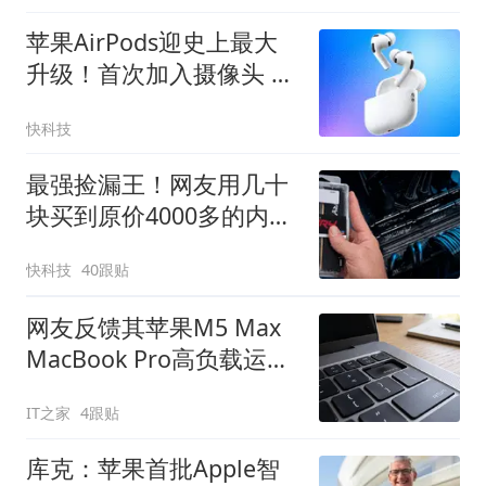
苹果AirPods迎史上最大
升级！首次加入摄像头 最
快9月发布
快科技
最强捡漏王！网友用几十
块买到原价4000多的内
存：仅花零售价2.4%
快科技
40跟贴
网友反馈其苹果M5 Max
MacBook Pro高负载运行
过热导致按键变形
IT之家
4跟贴
库克：苹果首批Apple智