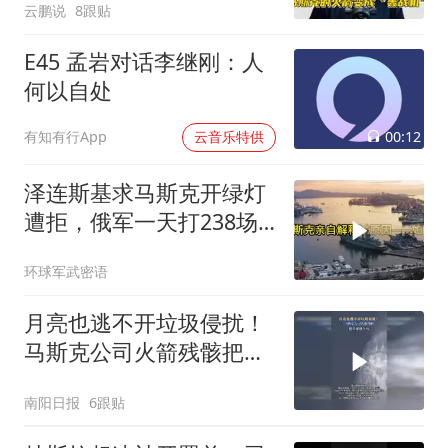
云鹏说
8跟贴
E45 孟岩对话李继刚：人
何以自处
00:12
有知有行App
云音乐特供
泽连斯基求马斯克开绿灯
遭拒，俄军一天打238场
战斗
环球军武密语
月亮也逃不开垃圾侵扰！
马斯克公司火箭残骸把月
球撞个坑
南阳日报
6跟贴