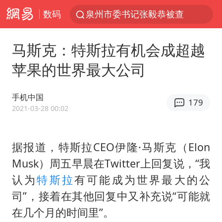
数码
泉州市委书记张毅恭被查
台风白海豚已进入24小时警戒线
马斯克：特斯拉有机会成超越
全球首个长时储能一体化产业园量产
苹果的世界最大公司
台风白海豚或吞并鲸鱼 登陆地点更新
四川宜宾市高县4.9级地震致1人死亡
手机中国
179
名创优品回应女子吐槽内裤质量差
2021-03-28 00:02
中巨芯：上半年归母净利润1405.77万元
据报道，特斯拉CEO伊隆·马斯克（Elon
中国女篮70-67险胜尼日利亚女篮
Musk）周五早晨在Twitter上回复说，“我
U17国足点球大战淘汰河床晋级决赛
认为
特斯拉
有可能成为世界最大的公
国防部：坚决反制任何闹海挑衅图谋
司”，接着在其他回复中又补充说“可能就
胡彦斌获《歌手2026》歌王
在几个月的时间里”。