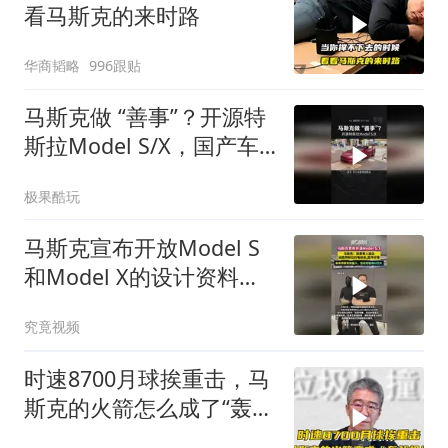
看马斯克的来时路
华商韬略
996跟贴
马斯克做 “善事”？开源特
斯拉Model S/X，国产车
又能抄了？
极果酷玩
马斯克宣布开放Model S
和Model X的设计资料与
软件
究竟视频
时速8700月球挨重击，马
斯克的火箭怎么成了“轰战
机”？