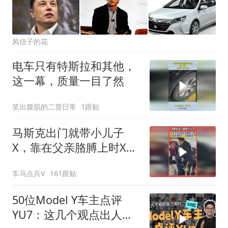
风信子的花
电车只有特斯拉和其他，
这一幕，质量一目了然
笑出腹肌的二货日常
1跟贴
马斯克出门就带小儿子
X，靠在父亲胳膊上时X无
聊郁闷的小表情亮了
车马点兵V
161跟贴
50位Model Y车主点评
YU7：这几个观点出人意