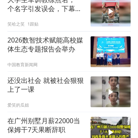
个名字引发误会，下幕意
外感觉更好笑了
笑哈之笑
1跟贴
2026数智技术赋能高校媒
体生态专题报告会举办
中国教育新闻网
还没出社会 就被社会狠狠
上了一课
爱笑的瓜姐
在广州别墅月薪22000当
保姆干7天果断辞职