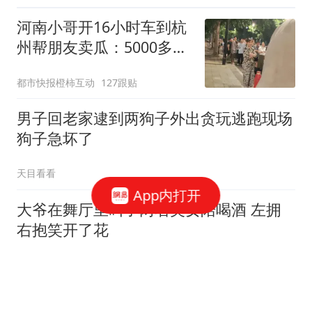
河南小哥开16小时车到杭
州帮朋友卖瓜：5000多斤
卖光
都市快报橙柿互动
127跟贴
男子回老家逮到两狗子外出贪玩逃跑现场
狗子急坏了
天目看看
App内打开
大爷在舞厅里叫了两名美女陪喝酒 左拥
右抱笑开了花
小A看世界
女子每晚都给情夫留门来