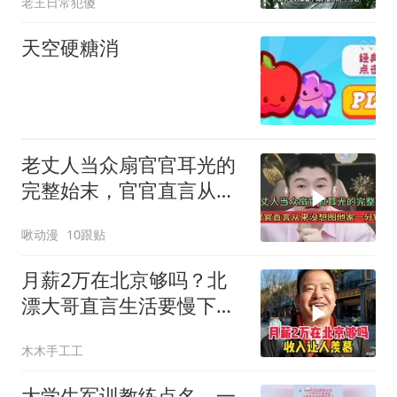
老王日常犯傻
天空硬糖消
老丈人当众扇官官耳光的
完整始末，官官直言从来
没想图他家一分钱
啾动漫
10跟贴
月薪2万在北京够吗？北
漂大哥直言生活要慢下
来，年收入让人羡慕
木木手工工
大学生军训教练点名，一