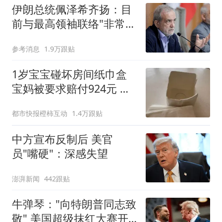
伊朗总统佩泽希齐扬：目
前与最高领袖联络"非常困
难"
参考消息
1.9万跟贴
1岁宝宝碰坏房间纸巾盒
宝妈被要求赔付924元 酒
店回应
都市快报橙柿互动
1.4万跟贴
中方宣布反制后 美官
员"嘴硬"：深感失望
澎湃新闻
442跟贴
牛弹琴："向特朗普同志致
敬" 美国超级抹红大赛开