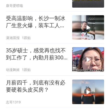
康哥爱唠嗑
受高温影响，长沙一制冰
厂生意火爆，装车工人称
月薪超2万，笑到合不拢
潇湘晨报
1跟贴
嘴
35岁硕士，感觉再也找不
到工作了，内勤月薪3000
还倒贴1000邮费
动漫舞姬
1跟贴
月薪四千，到底有没有必
要硬着头皮买房？
志哥1319