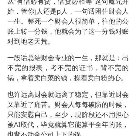
从“有借必有贷，借贷必相等”这句魔咒开
男子杀人后逃进深山21年活得像野人
始，管你j人还是p人，一句话困住财会人
985博士后被曝在妻子孕期出轨后续
一生。整死一个财会人很简单，往他的公
公司“上四休三”但要降薪1000元
账上转一分钱，他就会为了这一分钱对账
47岁妈妈突然产女 26岁女儿：很震惊
对到地老天荒。
如何把百年大党建设得更加坚强有力？
一段话总结财会专业的一生，那就是：出
不完的报表，考不完的证书，背不完的
锅，拿着卖白菜的钱，操着卖白粉的心。
也许远离财会就远离了稳定，但靠近财会
又靠近了痛苦。财会人每每破防的时候，
只能安慰自己，至少，现阶段还不用担心
被AI取代，毕竟就算它能算平全年的账，
也背不动全公司上下的锅。