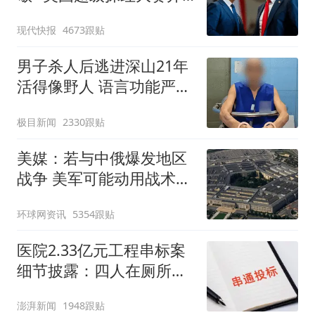
始了
现代快报
4673跟贴
男子杀人后逃进深山21年
活得像野人 语言功能严重
退化
极目新闻
2330跟贴
美媒：若与中俄爆发地区
战争 美军可能动用战术核
武器
环球网资讯
5354跟贴
医院2.33亿元工程串标案
细节披露：四人在厕所内
协商
澎湃新闻
1948跟贴