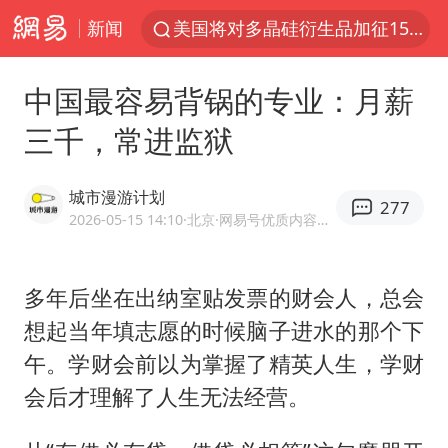
美国将对多晶硅衍生品加征15%关税
新闻
泰交通部副部长回应中国人遭歧视手势
改名后的“青海拉面”店
中国最容易背锅的专业：月薪
勒沃库森U17主帅盛赞赵松源
三千，常进监狱
台军“汉光秀”开场闹剧多
段绚竞因公牺牲 年仅44岁
城市漫游计划
277
2026-05-15 14:10
·北京
·网易号优质内容创作者
1岁宝宝碰坏纸巾盒 宝妈被索赔924元
女子开一天一夜空调后二氧化碳中毒
多年后坐在出纳室贴发票的财会人，总会
97岁英国奶奶飞上天再破吉尼斯纪录
想起当年填志愿的时候脑子进水的那个下
“空调24小时开着更省电”不实
午。学财会前以为掌握了精英人生，学财
“不建议大家买深色蛋糕”
会后才理解了人生无法经营。
男子结婚8年3个女儿均非亲生