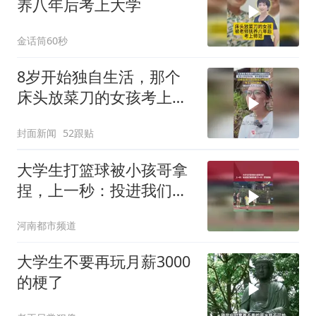
养八年后考上大学
金话筒60秒
8岁开始独自生活，那个
床头放菜刀的女孩考上了
四川师大，“最好的报答，
封面新闻
52跟贴
是成为你”
大学生打篮球被小孩哥拿
捏，上一秒：投进我们做
俯卧撑 下一秒：愿赌服输
河南都市频道
大学生不要再玩月薪3000
的梗了