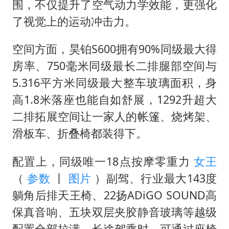
围，不仅提升了空气动力学效能，更强化
了视觉上的运动冲击力。
空间方面，昊铂S600拥有90%同级最大得
房率、750毫米同级最长二排腿部空间与
5.316平方米同级最大整车玻璃面积，身
高1.8米落座也能自如舒展，1292升超大
二排拓展空间让一家人的帐篷、烧烤架、
滑板车、折叠椅都装得下。
配置上，同级唯一18点按摩零重力
女王
（
参数
丨
图片
）副驾、行业最大143度
躺角后排天王椅、22扬ADiGO SOUND高
保真音响、五块双层夹胶静音玻璃等越级
配置全部拉满。长途驾乘时，可通过座椅