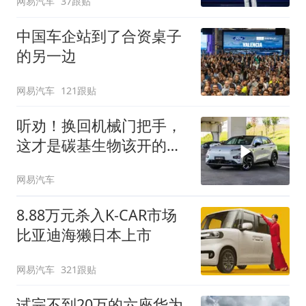
网易汽车
37跟贴
中国车企站到了合资桌子
的另一边
网易汽车
121跟贴
听劝！换回机械门把手，
这才是碳基生物该开的
车！
网易汽车
8.88万元杀入K-CAR市场
比亚迪海獭日本上市
网易汽车
321跟贴
试完不到20万的六座华为