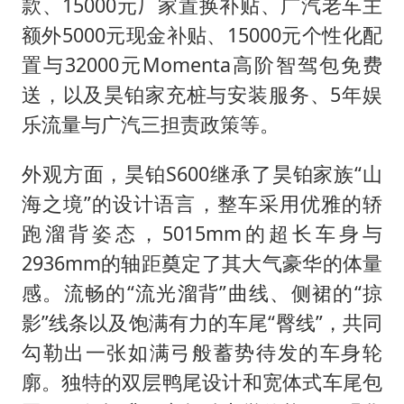
款、15000元厂家置换补贴、广汽老车主
额外5000元现金补贴、15000元个性化配
置与32000元Momenta高阶智驾包免费
送，以及昊铂家充桩与安装服务、5年娱
乐流量与广汽三担责政策等。
外观方面，昊铂S600继承了昊铂家族“山
海之境”的设计语言，整车采用优雅的轿
跑溜背姿态，5015mm的超长车身与
2936mm的轴距奠定了其大气豪华的体量
感。流畅的“流光溜背”曲线、侧裙的“掠
影”线条以及饱满有力的车尾“臀线”，共同
勾勒出一张如满弓般蓄势待发的车身轮
廓。独特的双层鸭尾设计和宽体式车尾包