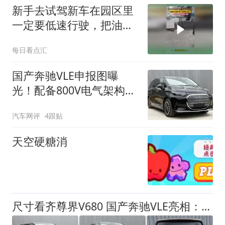
新手去试驾新车在园区里
一定要低速行驶，把油门
当刹车踩了直接撞上展
每日看点汇
厅，网友：这一下多卖多
少辆
国产奔驰VLE申报图曝
光！配备800V电气架构，
有望于年内发布
汽车网评
4跟贴
天空硬糖消
尺寸看齐尊界V680 国产奔驰VLE亮相：纯电动力、竞争理想MEGA