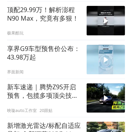
顶配29.99万！解析澎程
N90 Max，究竟有多狠！
极果酷玩
享界G9车型预售价公布：
43.98万起
界面新闻
新车速递｜腾势Z9S开启
预售，包揽多项顶尖技
术，真香！
映璇auto工作室
20跟贴
新增激光雷达/标配自适应