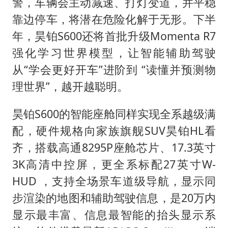
警，车辆会主动减速、打灯变道，并平稳
靠边停车，将潜在危险化解于无形。下半
年，昊铂S600还将首批升级Momenta R7
强化学习世界模型，让智能辅助驾驶
从“学会更好开车”进阶到 “读懂并预测物
理世界”，越开越聪明。
昊铂S600的智能座舱同样实现全系越级满
配，硬件规格向家族旗舰SUV昊铂HL看
齐，搭载高通8295P座舱芯片、17.3英寸
3K高清中控屏，更全系标配27英寸W-
HUD ，支持全场景车道级导航，显示同
步渲染的地图和辅助驾驶信息，是20万内
显示最丰富、信息最智能的抬头显示系