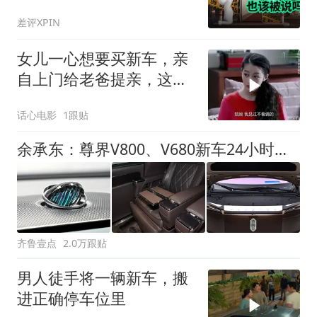
吵起来了
差评XPIN
女儿一心想要买新车，亲
自上门给老爸提亲，这操
作太逗了
话心电影
1跟贴
余承东：尊界V800、V680新车24小时大定突破3500台
齐鲁壹点
2.0万跟贴
男人徒手将一辆新车，搬
进正确停车位里