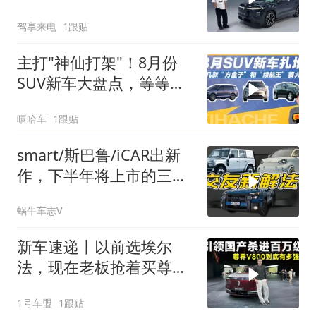
浓？
驾享来电
1跟贴
主打"神仙打架"！8月份
SUV新车大盘点，等等党
又赢了
嘻哈车
1跟贴
smart/斯巴鲁/iCAR出新
作，下半年将上市的三台
个性车！
蜗牛车志V
新车速递丨以前选埃尔
法，现在老板抢着买尊界
V800？
1号车盟
1跟贴