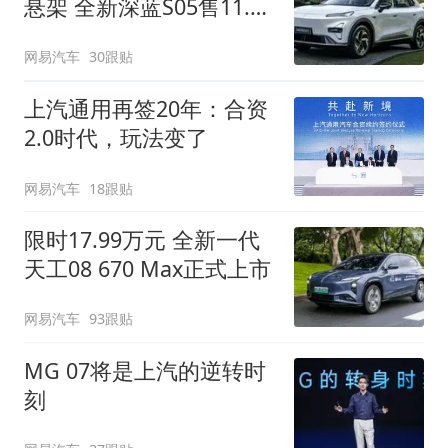
悬架 全新深蓝S05售11.59
万起
网易汽车
30跟贴
上汽通用再签20年：合资
2.0时代，玩法变了
网易汽车
18跟贴
限时17.99万元 全新一代
天工08 670 Max正式上市
网易汽车
93跟贴
MG 07将是上汽的逆转时
刻