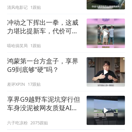
清风电影记
1跟贴
冲动之下挥出一拳，这威
力堪比提新车，代价可不
小
嘻哈搞笑局
1跟贴
鸿蒙第一台方盒子，享界
G9到底够“硬”吗？
差评XPIN
17跟贴
享界G9越野车泥坑穿行但
车身没泥被网友质疑AI，
你怎么看？
六子吃凉粉
2075跟贴