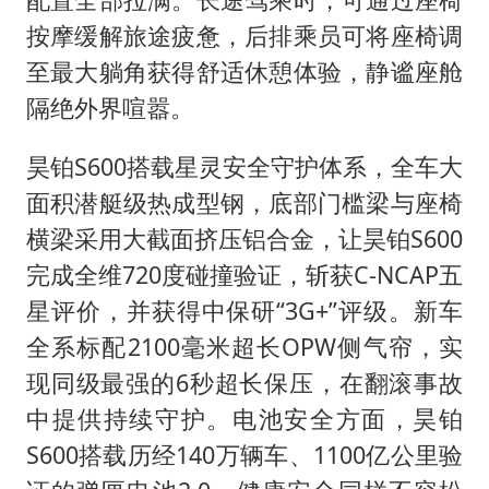
按摩缓解旅途疲惫，后排乘员可将座椅调
至最大躺角获得舒适休憩体验，静谧座舱
隔绝外界喧嚣。
昊铂S600搭载星灵安全守护体系，全车大
面积潜艇级热成型钢，底部门槛梁与座椅
横梁采用大截面挤压铝合金，让昊铂S600
完成全维720度碰撞验证，斩获C-NCAP五
星评价，并获得中保研“3G+”评级。新车
全系标配2100毫米超长OPW侧气帘，实
现同级最强的6秒超长保压，在翻滚事故
中提供持续守护。电池安全方面，昊铂
S600搭载历经140万辆车、1100亿公里验