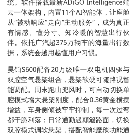
统。软件搭载最新ADiGO Intelligence端
云一体架构，内置11个AI智能体，让座舱
从“被动响应”走向“主动服务”，成为真正
有情感、懂分寸、知冷暖的智慧出行伙
伴。依托广汽超375万辆车的海量出行数
据，系统会越用越懂用户习惯。
昊铂S600配备20万级唯一双电机四驱与
双腔空气悬架组合，悬架软硬可随路况智
能调配。周末跑山兜风时，可自动切换单
腔模式增大悬架刚度，配合0.36黄金横摆
增益，车身侧倾被牢牢抑制，每一次过弯
都干脆利落；日常通勤遇颠簸路面，切换
双腔模式调软悬架，搭配智能魔毯功能通