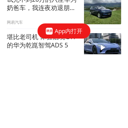
奶爸车，我连夜劝退朋
友...
网易汽车
App内打开
堪比老司机 体验启境GT7
的华为乾崑智驾ADS 5
网易汽车
华为这波硬核黑科技，只
有这台车不用等！
网易汽车
宾利第四大车系定名托卡
尔 9月23日伦敦全球首秀