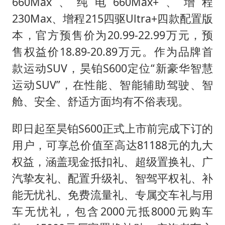
“今天得有40℃了吧 为啥还不预警”
660Max、纯电660Max+、增程
230Max、增程215四驱Ultra+四款配置版
欧阳娜娜窦靖童好搭
本，官方预售价为20.99-22.99万元，预
中国女篮70-67险胜尼日利亚女篮
售权益价18.89-20.89万元。作为品牌首
国防部：坚决反制任何闹海挑衅图谋
款运动SUV，昊铂S600定位“新豪华智慧
“新疆阿勒泰八月能滑雪”不实
运动SUV”，在性能、智能辅助驾驶、智
日本试射“战斧”导弹，国防部回应
舱、安全、舒适方面均有不俗表现。
胡彦斌韩磊 谁帮谁
即日起至昊铂S600正式上市前完成下订的
夯实基础开新局
用户，可享总价值至高达81188元的九大
权益，涵盖现金抵扣礼、超级置换礼、广
汽挚友礼、配置升级礼、智驾平权礼、补
能无忧礼、免费流量礼、专属交车礼与用
车无忧礼，包含2000元抵8000元购车