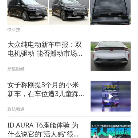
快科技
大众纯电动新车申报：双
电机驱动 能否撼动市场格
局？
新浪财经
女子称刚提3个月的小米
新车，在车位遭3儿童踩
踏，索赔遭拒
政法频道
ID.AURA T6座舱体验 为
什么说它的“活人感”很