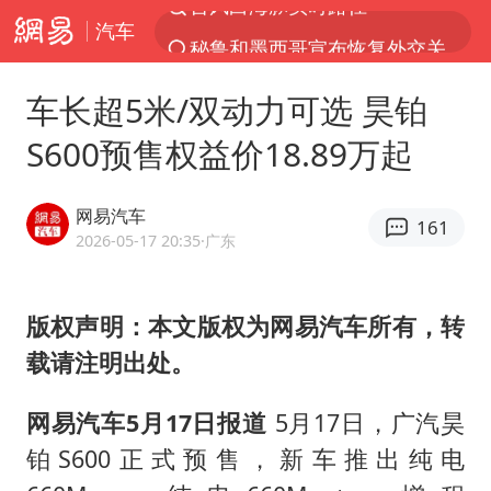
汽车
秘鲁和墨西哥宣布恢复外交关系
“电影+”如何激发千亿级消费新活力？
车长超5米/双动力可选 昊铂
泉州市委书记张毅恭被查
S600预售权益价18.89万起
沙特土耳其巴基斯坦签署共同防务协议
河南将重点打击十类新型黑恶犯罪
网易汽车
161
老中医：立秋后养心是关键
2026-05-17 20:35
·广东
中医教你一招提升气血
版权声明：本文版权为网易汽车所有，转
U17国足三连胜晋级明日之星半决赛
载请注明出处。
四川宜宾市高县4.9级地震致1人死亡
全球首个长时储能一体化产业园量产
网易汽车5月17日报道
5月17日，广汽昊
中巨芯：上半年归母净利润1405.77万元
铂S600正式预售，新车推出纯电