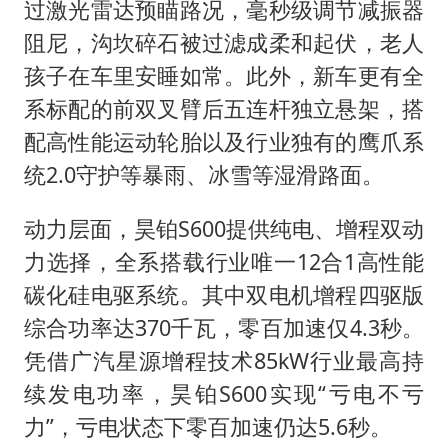
过激光雷达预瞄路况，毫秒级调节减振器
阻尼，沟坎碎石被过滤成柔和起伏，老人
孩子在车里安睡如常。此外，新车更有全
系标配的前双叉臂后五连杆独立悬架，搭
配高性能运动轮胎以及行业独有的鹰爪系
统2.0守护等暴雨、冰雪等湿滑路面。
动力层面，昊铂S600提供纯电、增程双动
力选择，全系搭载行业唯一12合1高性能
碳化硅电驱系统。其中双电机增程四驱版
综合功率达370千瓦，零百加速仅4.3秒。
凭借广汽星源增程技术85kW行业最高持
续发电功率，昊铂S600实现“亏电不亏
力”，亏电状态下零百加速仍达5.6秒。