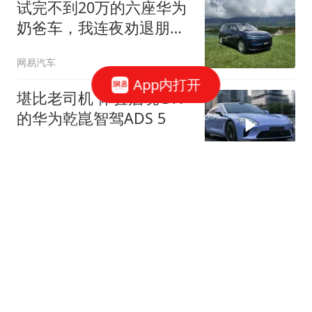
试完不到20万的六座华为
奶爸车，我连夜劝退朋
友...
网易汽车
App内打开
堪比老司机 体验启境GT7
的华为乾崑智驾ADS 5
网易汽车
华为这波硬核黑科技，只
有这台车不用等！
网易汽车
宾利第四大车系定名托卡
尔 9月23日伦敦全球首秀