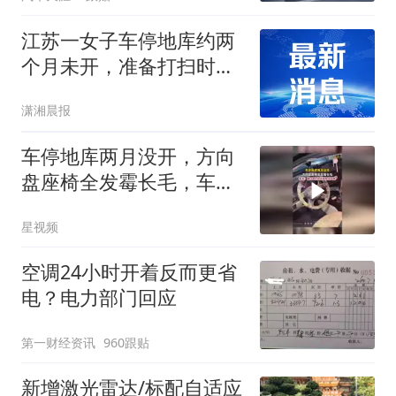
江苏一女子车停地库约两
个月未开，准备打扫时发
现方向盘和座椅全部发霉
潇湘晨报
长毛，当事人：戴口罩清
理还是吸入了霉菌孢子，
车停地库两月没开，方向
事后有些过敏
盘座椅全发霉长毛，车主
戴口罩打扫
星视频
空调24小时开着反而更省
电？电力部门回应
第一财经资讯
960跟贴
新增激光雷达/标配自适应