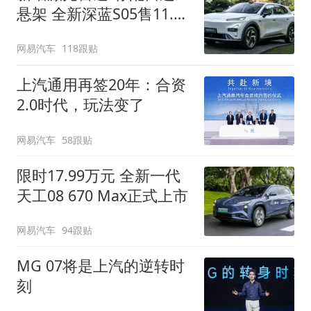
悬架 全新深蓝S05售11.59
万起
网易汽车
118跟贴
上汽通用再签20年：合资
2.0时代，玩法变了
网易汽车
58跟贴
限时17.99万元 全新一代
天工08 670 Max正式上市
网易汽车
94跟贴
MG 07将是上汽的逆转时
刻