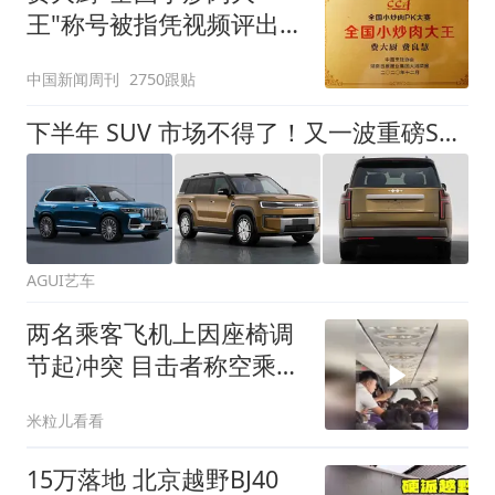
王"称号被指凭视频评出
官方回应
中国新闻周刊
2750跟贴
下半年 SUV 市场不得了！又一波重磅SUV申报，哪些车值得期待？
AGUI艺车
两名乘客飞机上因座椅调
节起冲突 目击者称空乘人
员及时赶到制止
米粒儿看看
15万落地 北京越野BJ40