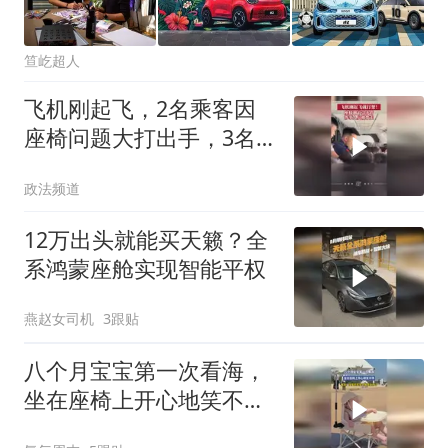
笪屹超人
飞机刚起飞，2名乘客因
座椅问题大打出手，3名
空乘人员都拉不开
政法频道
12万出头就能买天籁？全
系鸿蒙座舱实现智能平权
燕赵女司机
3跟贴
八个月宝宝第一次看海，
坐在座椅上开心地笑不
停，网友：宝宝的笑容太