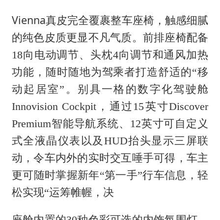
网传《披荆斩棘2026》名单
Vienna
女主硬加吻戏短剧已下架
真皮完全覆裹整车座椅，触感细腻
的纯色皮质更显不凡气质。前排座椅配备
“六爷”挂一颗出场
18
向电动调节、头枕
4
向调节和通风加热
香港宏福苑火灾或由烟头引起
功能，随时随地为驾乘者打造舒适的
“
移
浙江台州《告全体市民书》
动起居室
”
。别具一格的数字化驾驶舱
《给阿嬷的情书》售后来了
Innovision Cockpit
，通过
15
英寸
Discover
人民的健康、体质、幸福一脉相承
Premium
智能导航系统、
12
英寸可自定义
式全液晶仪表以及
HUD
抬头显示三屏联
动，令车内外的实时交互唾手可得，车主
更可随时掌握新年
“
第一手
”
行车信息，轻
松实现
“
运筹帷幄，决