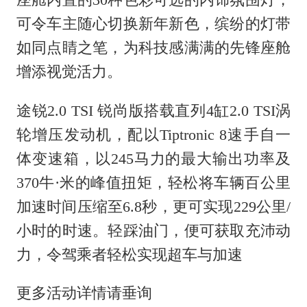
座舱内置的
30
种色彩可选的内饰氛围灯，
可令车主随心切换新年新色，缤纷的灯带
如同点睛之笔，为科技感满满的先锋座舱
增添视觉活力。
途锐
2.0 TSI
锐尚版搭载直列
4
缸
2.0 TSI
涡
轮增压发动机，配以
Tiptronic 8
速手自一
体变速箱，以
245
马力的最大输出功率及
370
牛
·
米的峰值扭矩，轻松将车辆百公里
加速时间压缩至
6.8
秒，更可实现
229
公里
/
小时的时速。轻踩油门，便可获取充沛动
力，令驾乘者轻松实现超车与加速
更多活动详情请垂询