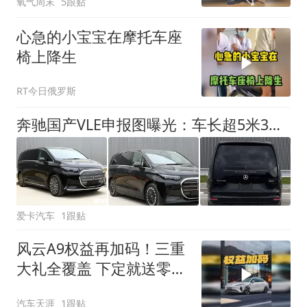
氧气周末
5跟贴
有感染力了
心急的小宝宝在摩托车座
椅上降生
RT今日俄罗斯
奔驰国产VLE申报图曝光：车长超5米3轴距超3米3
爱卡汽车
1跟贴
风云A9权益再加码！三重
大礼全覆盖 下定就送零重
力座椅+定制车漆
汽车天涯
1跟贴