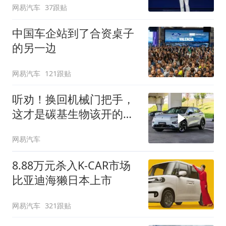
网易汽车
37跟贴
中国车企站到了合资桌子
的另一边
网易汽车
121跟贴
听劝！换回机械门把手，
这才是碳基生物该开的
车！
网易汽车
8.88万元杀入K-CAR市场
比亚迪海獭日本上市
网易汽车
321跟贴