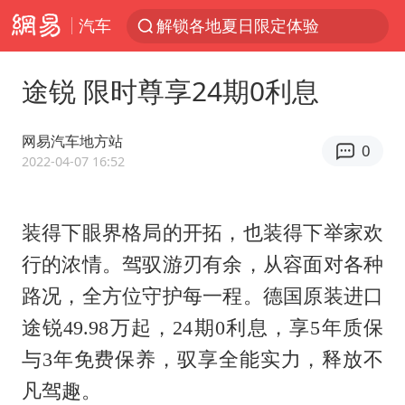
汽车
解锁各地夏日限定体验
男童模仿奥特曼从高处跳下致骨折
途锐 限时尊享24期0利息
富婆带资进组给自己硬加60多场吻戏
黄金创今年来最大单周涨幅
网易汽车地方站
0
名创优品一次性内裤 颜面尽失
2022-04-07 16:52
视频丨中国东方电气集团原党组副书记、董事宋致远被查
金饰克价一夜涨回1300元
装得下眼界格局的开拓，也装得下举家欢
行的浓情。驾驭游刃有余，从容面对各种
梁家辉：到内地拍戏不是北上是回归
路况，全方位守护每一程。德国原装进口
白海豚将正面袭击贯穿浙江
途锐
49.98
万起，
24
期
0
利息，享
5
年质保
酒店回应车内过夜被收150元
与
3
年免费保养，驭享全能实力，释放不
牛津大学一纸声明甩不了锅
凡驾趣。