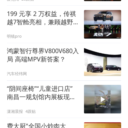
199 元享 2 万权益，传祺
越7智舱亮相，兼顾越野
与舒适
明镜pro
鸿蒙智行尊界V800V680入
局 高端MPV新答案？
汽车经纬网
“阴间座椅”“儿童进口店”
南昌一规划馆内展板现异
常字样 回应：学生作品，
潇湘晨报
4跟贴
已撤掉
费大厨"全国小炒肉大