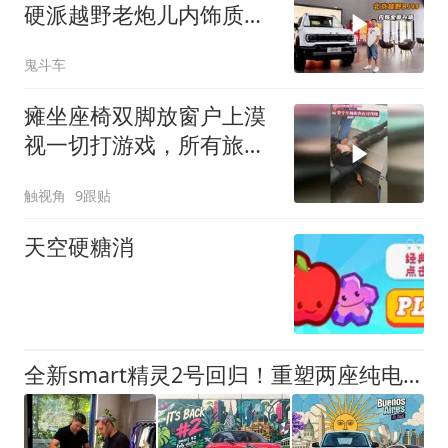
硬派越野老炮儿内饰质感
全面升级
鬼斗车
瘫坐座椅双脚放窗户上漠
视一切打游戏，所有旅客
在讨伐女子的行为
触视角
9跟贴
天空硬糖消
全新smart精灵2号回归！重塑两座纯电小车新标杆