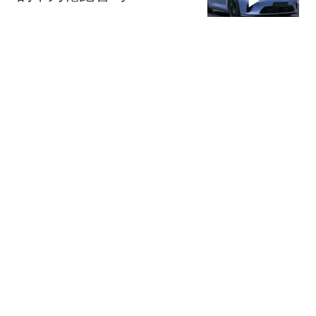
网易汽车
华为这波硬核黑科技，只
有这台车不用等！
网易汽车
宾利第四大车系定名托卡
尔 9月23日伦敦全球首秀
网易汽车
275跟贴
小鹏MONA L03上市为什
么选在慕尼黑？
网易汽车
热搜