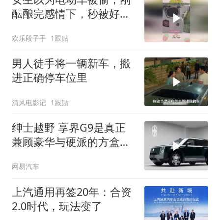
酝酿完感情下，秒被好心
人暖心了！
欢乐段子手
1跟贴
男人徒手将一辆新车，搬
进正确停车位里
清风电影记
1跟贴
绅士越野 享界G9是真正
兼顾豪华与硬派的方盒子
SUV
网易汽车
上汽通用再签20年：合资
2.0时代，玩法变了