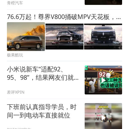
青橙汽车
76.6万起！尊界V800捅破MPV天花板，豪华套房搬进车里，阿尔法压力拉满
极果酷玩
小米说新车“适配92、
95、98”，结果网友们就
吵起来了
差评XPIN
下班前认真指导学员，时
间一到电动车直接就位