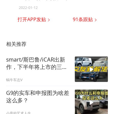
2022-01-12
打开APP发贴
91
条跟贴
相关推荐
smart/斯巴鲁/iCAR出新
作，下半年将上市的三台
个性车！
蜗牛车志V
G9的实车和申报图为啥差
这么多？
小章的艺术人生