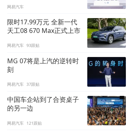
网易汽车
限时17.99万元 全新一代
天工08 670 Max正式上市
网易汽车
93跟贴
MG 07将是上汽的逆转时
刻
网易汽车
37跟贴
中国车企站到了合资桌子
的另一边
网易汽车
121跟贴