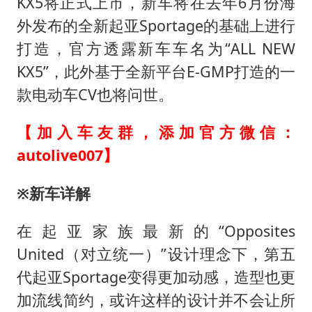
网红全程直播“荒岛改造”被查处
KX5将正式上市，新车将在去年6月份海
外发布的全新起亚Sportage的基础上进行
南大数院院长疑辞职信里写不想干了
打造，官方透露新车车名为“ALL NEW
美国退回1000亿美元关税
KX5”，此外基于全新平台E-GMP打造的一
李亚鹏向地铁吐血女孩捐99999元
款电动车CV也将问世。
杨某某拒服兵役 不得录用为公务员
【加入车友群，添加官方微信：
中国经济展现强大韧性和活力
autolive007】
※新车详解
在起亚家族最新的“Opposites
United（对立统一）”设计理念下，第五
代起亚Sportage变得更加动感，造型也更
加流线简约，或许这样的设计并不会让所