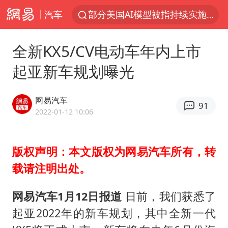
汽车
部分美国AI模型被指持续实施有害行为
印度暴发金迪普拉病毒
全新KX5/CV电动车年内上市
杭州一小区17楼玻璃幕墙爆裂
起亚新车规划曝光
郑国霖回应去景区上班被保安拦下
律师称“梅姨”若满75岁或不适用死刑
网易汽车
91
陕西潼关强降雨引发土崖滑坡1人失联
2022-01-12 10:06
陕西柞水突发泥石流致1死2失联
版权声明：本文版权为网易汽车所有，转
“梅姨”准确年龄仍未知
载请注明出处。
41岁女子为鼓励女儿考上985研究生
“事业单位招聘不是人情买卖”
网易汽车1月12日报道
日前，我们获悉了
顾客称吃炭火烤肉商家收10元炭火费
起亚2022年的新车规划，其中全新一代