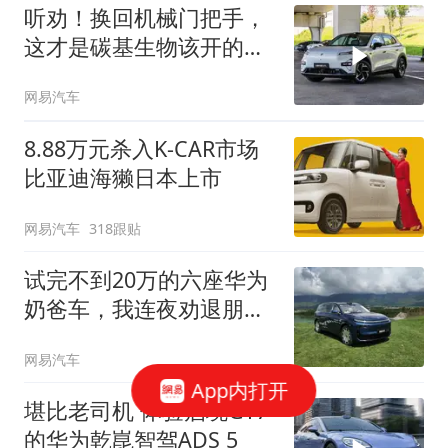
听劝！换回机械门把手，
这才是碳基生物该开的
车！
网易汽车
8.88万元杀入K-CAR市场
比亚迪海獭日本上市
网易汽车
318跟贴
试完不到20万的六座华为
奶爸车，我连夜劝退朋
友...
网易汽车
App内打开
堪比老司机 体验启境GT7
的华为乾崑智驾ADS 5