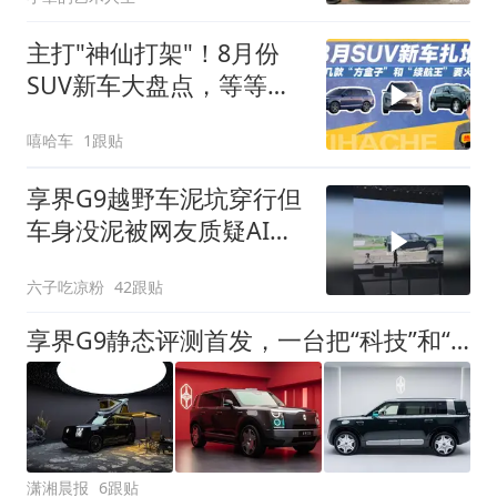
主打"神仙打架"！8月份
SUV新车大盘点，等等党
又赢了
嘻哈车
1跟贴
享界G9越野车泥坑穿行但
车身没泥被网友质疑AI，
你怎么看？
六子吃凉粉
42跟贴
享界G9静态评测首发，一台把“科技”和“硬派”都做到极致的豪华SUV
潇湘晨报
6跟贴