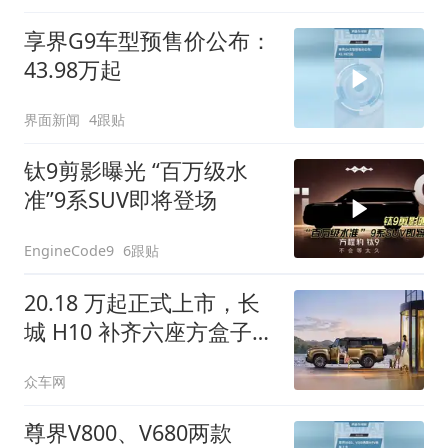
享界G9车型预售价公布：
43.98万起
界面新闻
4跟贴
钛9剪影曝光 “百万级水
准”9系SUV即将登场
6跟贴
EngineCode9
20.18 万起正式上市，长
城 H10 补齐六座方盒子市
场短板
众车网
尊界V800、V680两款