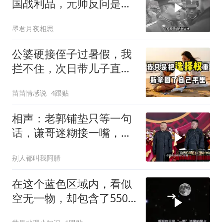
国战利品，元帅反问是否
需辞职
墨君月夜相思
公婆硬接侄子过暑假，我
拦不住，次日带儿子直飞
普吉岛，婆婆傻眼
苗苗情感说
4跟贴
相声：老郭铺垫只等一句
话，谦哥迷糊接一嘴，包
袱瞬间完成升华
别人都叫我阿腈
在这个蓝色区域内，看似
空无一物，却包含了5500
个星系！