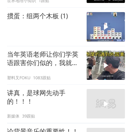
世界地理小知识
1跟贴
掼蛋：组两个木板 (1)
当年英语老师让你们学英
语跟害你们似的，我就是
吃了没有文化的亏
塑料叉FOKU
1083跟贴
讲真，是球网先动手
的！！！
新媒体
39跟贴
论背景音乐的重要性！！