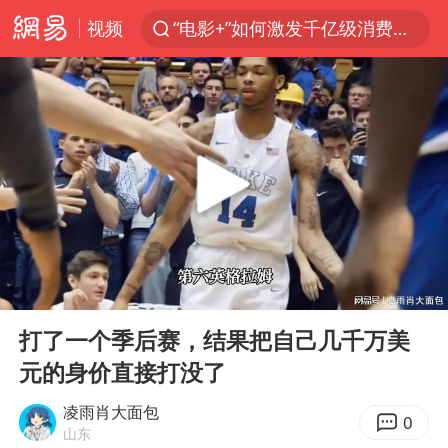
视频
“电影+”如何激发千亿级消费新活力？
胡塞武装袭击也门政府军军营
日本试射“战斧”导弹，国防部回应
东航：国内客票提前14天免费退改
台风白海豚中心风力增强
四川宜宾高县4.9级地震致1死
向鹏0-3不敌张本智和
00:00
03:28
“新疆阿勒泰八月能滑雪”不实
Play
Ent
full
刘国正说向鹏打得很窝囊
打了一个季后赛，结果把自己几千万美
元的身价直接打没了
山东一元代青花杯离奇失踪
我国外贸延续良好增长态势
凌雨肖大面包
0
山东