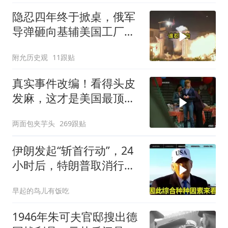
隐忍四年终于掀桌，俄军
导弹砸向基辅美国工厂，
背后这步棋太狠了
附允历史观
11跟贴
真实事件改编！看得头皮
发麻，这才是美国最顶级
刑侦片，全程高能
两面包夹芋头
269跟贴
伊朗发起“斩首行动”，24
小时后，特朗普取消行
动？美开始撤侨
早起的鸟儿有饭吃
1946年朱可夫官邸搜出德