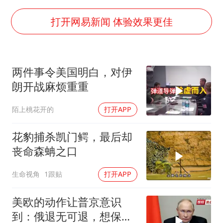
宇树科技中一签需缴款7.54万元
国防部：中国军队坚决反制任何闹海挑衅图谋
打开网易新闻 体验效果更佳
陈幸同晋级WTT横滨冠军赛8强
百花奖开幕式
两件事令美国明白，对伊
两名乘客在飞机上因调节座椅起冲突
朗开战麻烦重重
女儿为争财产堵门阻挠父亲出殡
陌上桃花开的
打开APP
夯实基础开新局
花豹捕杀凯门鳄，最后却
丧命森蚺之口
生命视角
1跟贴
打开APP
美欧的动作让普京意识
到：俄退无可退，想保住