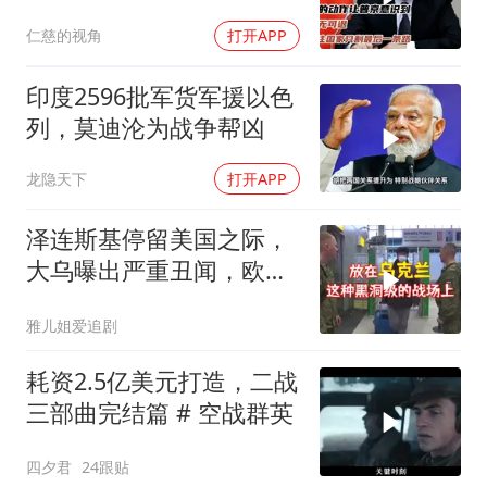
国家只剩最后一条路
仁慈的视角
打开APP
印度2596批军货军援以色
列，莫迪沦为战争帮凶
龙隐天下
打开APP
泽连斯基停留美国之际，
大乌曝出严重丑闻，欧洲
或彻夜难眠
雅儿姐爱追剧
耗资2.5亿美元打造，二战
三部曲完结篇 # 空战群英
四夕君
24跟贴