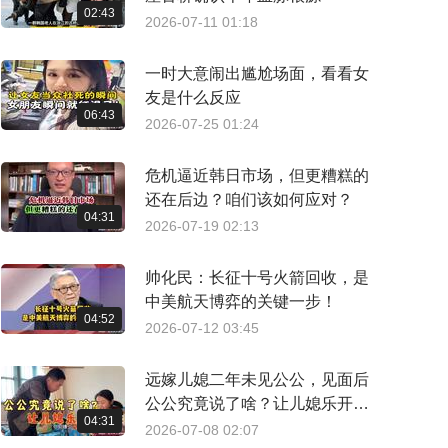
02:43
2026-07-11 01:18
一时大意闹出尴尬场面，看看女
友是什么反应
06:43
2026-07-25 01:24
危机逼近韩日市场，但更糟糕的
还在后边？咱们该如何应对？
04:31
2026-07-19 02:13
帅化民：长征十号火箭回收，是
中美航天博弈的关键一步！
04:52
2026-07-12 03:45
远嫁儿媳二年未见公公，见面后
公公究竟说了啥？让儿媳乐开了
04:31
花
2026-07-08 02:07