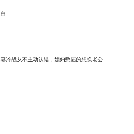
表白…
夫妻冷战从不主动认错，媳妇憋屈的想换老公