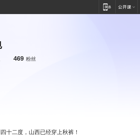
包
469
注
粉丝
到四十二度，山西已经穿上秋裤！