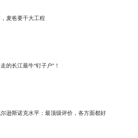
察，麦爸要干大工程
走的长江最牛“钉子户”！
威尔逊斯诺克水平：最顶级评价，各方面都好