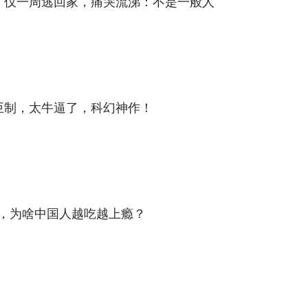
爷，仅一周逃回家，痛哭流涕：不是一般人
幻巨制，太牛逼了，科幻神作！
”，为啥中国人越吃越上瘾？