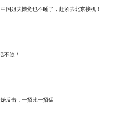
，中国姐夫懒觉也不睡了，赶紧去北京接机！
死活不签！
开始反击，一招比一招猛