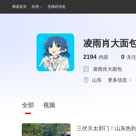
网易首页
应用
无障碍浏览
凌雨肖大面
2194
0
内容
关
凌雨肖大面包
山东
更多信息
全部
视频
三伏天太邪门！山东热