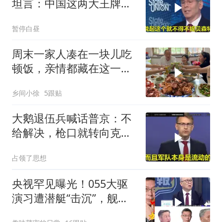
坦言：中国这两大王牌，
彻底锁死美国咽喉
暂停白昼
周末一家人凑在一块儿吃
顿饭，亲情都藏在这一饭
一菜里
乡间小徐
5跟贴
大鹅退伍兵喊话普京：不
给解决，枪口就转向克里
姆林宫！
占领了思想
央视罕见曝光！055大驱
演习遭潜艇“击沉”，舰长
直言：前出就是送死