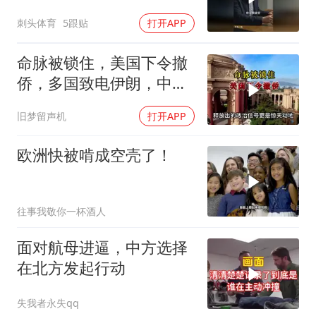
刺头体育
5跟贴
打开APP
命脉被锁住，美国下令撤
侨，多国致电伊朗，中国
两大判断全部成真
旧梦留声机
打开APP
欧洲快被啃成空壳了！
往事我敬你一杯酒人
面对航母进逼，中方选择
在北方发起行动
失我者永失qq