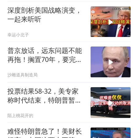
深度剖析美国战略演变，
一起来听听
幸运小北子
普京放话，远东问题不能
再拖！搁置70年，要完成
斯大林的未
沙雕道具制造局
投票结果58-32，美专家
称时代结束，特朗普暂不
攻伊朗
陌上桃花开的
难怪特朗普急了！美财长