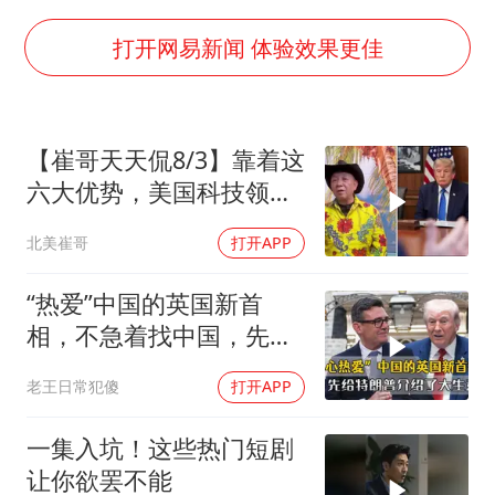
百花奖开幕式
胡彦斌韩磊 谁帮谁
打开网易新闻 体验效果更佳
我国外贸延续良好增长态势
国防部：中国军队坚决反制任何闹海挑衅图谋
【崔哥天天侃8/3】靠着这
“新疆阿勒泰八月能滑雪”不实
六大优势，美国科技领军
女儿为争财产堵门阻挠父亲出殡
全世界
北美崔哥
打开APP
U17国足点球大战淘汰河床晋级决赛
夯实基础开新局
“热爱”中国的英国新首
相，不急着找中国，先给
特朗普介绍大生意
老王日常犯傻
打开APP
一集入坑！这些热门短剧
让你欲罢不能