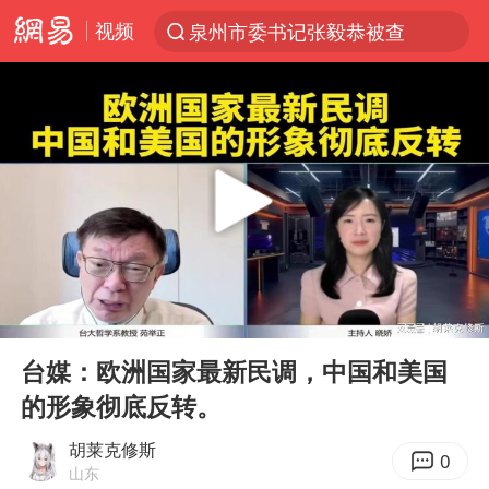
视频
泉州市委书记张毅恭被查
“电影+”如何激发千亿级消费新活力？
上海：台风白海豚或将带来龙卷风
陈垣宇0-3张禹珍 国乒男单全军覆没
秋天的第一杯奶茶到底有多火
中巨芯：上半年归母净利润1405.77万元
四川宜宾高县4.9级地震致1死
00:00
07:08
东航：国内客票提前14天免费退改
Play
Ent
full
美股存储板块集体大跌
台媒：欧洲国家最新民调，中国和美国
的形象彻底反转。
日本试射“战斧”导弹，国防部回应
广东雷州通报特教老师招聘违规事件
胡莱克修斯
0
山东