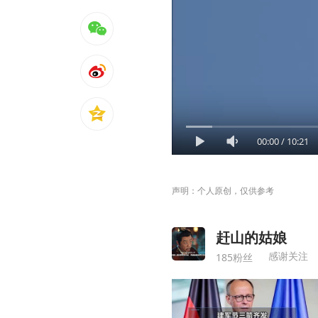
00:00
/
10:21
声明：个人原创，仅供参考
赶山的姑娘
感谢关注
185粉丝