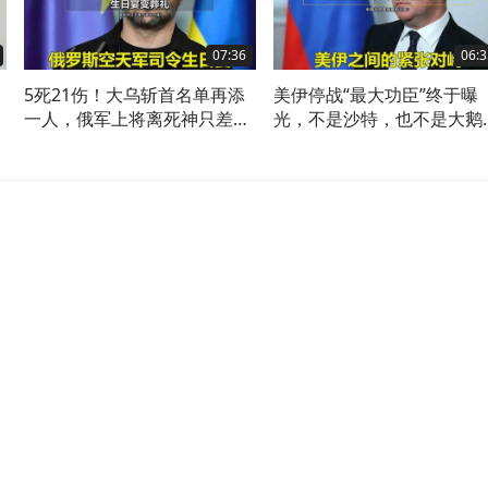
07:36
06:3
5死21伤！大乌斩首名单再添
美伊停战“最大功臣”终于曝
公
一人，俄军上将离死神只差一
光，不是沙特，也不是大鹅
道门
是它