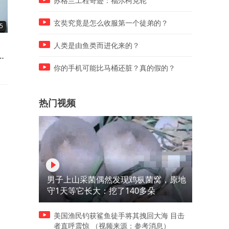
苏格兰工程奇迹：福尔柯克轮
玄奘究竟是怎么收服第一个徒弟的？
5
07:38
07:40
一名手握美国核武器的指挥
印媒揭露尼日利亚购枭龙遭
人类是由鱼类而进化来的？
，
官，上任不满一年，突然被白
利，出厂2500万售价1.8亿
宫免职！
你的手机可能比马桶还脏？真的假的？
热门视频
男子上山采菌偶然发现鸡枞菌窝，原地
守1天等它长大：挖了140多朵
美国渔民钓获鲨鱼徒手将其拽回大海 目击
者直呼震惊 （视频来源：参考消息）