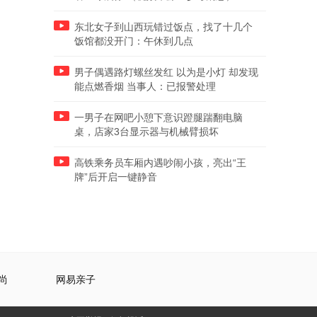
东北女子到山西玩错过饭点，找了十几个
饭馆都没开门：午休到几点
男子偶遇路灯螺丝发红 以为是小灯 却发现
能点燃香烟 当事人：已报警处理
一男子在网吧小憩下意识蹬腿踹翻电脑
桌，店家3台显示器与机械臂损坏
高铁乘务员车厢内遇吵闹小孩，亮出“王
牌”后开启一键静音
尚
网易亲子