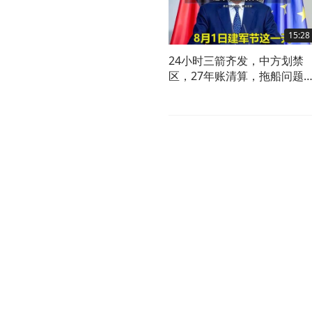
15:28
24小时三箭齐发，中方划禁
区，27年账清算，拖船问题
开