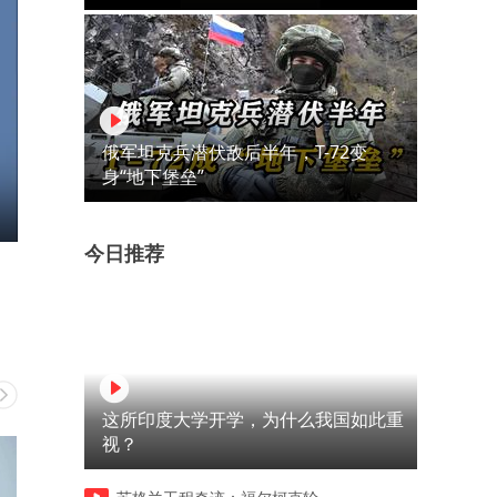
俄军坦克兵潜伏敌后半年，T-72变
身“地下堡垒”
今日推荐
这所印度大学开学，为什么我国如此重
视？