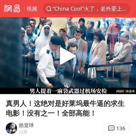
视频
“China Cool”火了，老外爱上中国避暑游
台风白海豚闭眼浙江上海处于危险半圆
香港宏福苑火灾或由烟头引起
四川宜宾市珙县发生3.4级地震
中国父女泰国骑摩托车坠崖1死1伤
网约车司机充电时猝死保险拒赔
周末打虎 宋致远被查
00:00
10:22
白海豚将正面袭击贯穿浙江
Play
Ent
full
浙江台州《告全体市民书》
真男人！这绝对是好莱坞最牛逼的求生
电影！没有之一！全部高能！
多所高校取消艺考
多个明星演唱会取消
皓篮球
136
山东