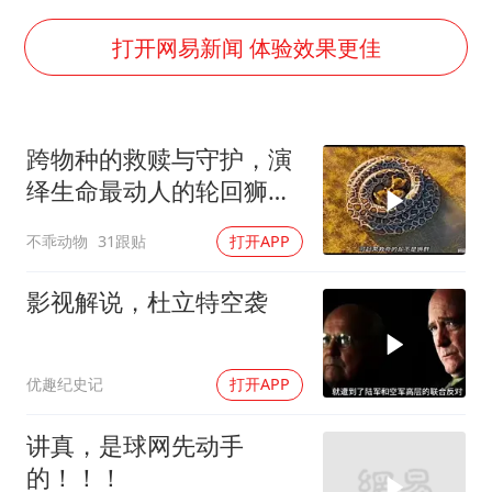
上半年国内居民出游人次34.63亿
刘浩存百花奖开幕式红裙起舞
打开网易新闻 体验效果更佳
“南湖号”盾构机下线
陕西柞水泥石流已致2死 仍有1人失联
跨物种的救赎与守护，演
店主称换“青海拉面”招牌后生意更好
绎生命最动人的轮回狮子
泰国初中生饮弹自尽前开了26枪
与大象的温情救护
不乖动物
31跟贴
打开APP
习近平心系体育强国建设
影视解说，杜立特空袭
优趣纪史记
打开APP
讲真，是球网先动手
的！！！