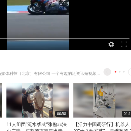
中青网新媒体科技（北京）有限公司 一个有趣的泛资讯短视频平台
00:58
01:1
11人组团“流水线式”张贴非法
【活力中国调研行】机器人
小广告，成都警方雷霆出击全
的“十八般武艺”，是谁教的