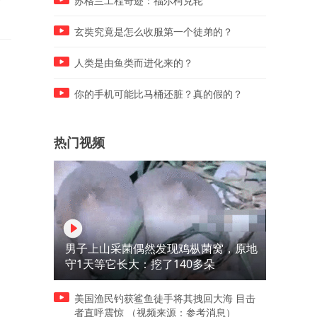
苏格兰工程奇迹：福尔柯克轮
被炸身亡
移五千余户群众
玄奘究竟是怎么收服第一个徒弟的？
人类是由鱼类而进化来的？
你的手机可能比马桶还脏？真的假的？
热门视频
男子上山采菌偶然发现鸡枞菌窝，原地
守1天等它长大：挖了140多朵
美国渔民钓获鲨鱼徒手将其拽回大海 目击
者直呼震惊 （视频来源：参考消息）