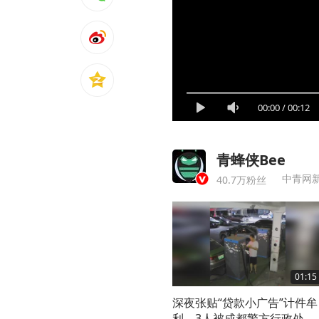
00:00
/
00:12
青蜂侠Bee
40.7万粉丝
01:15
深夜张贴“贷款小广告”计件牟
利，3人被成都警方行政处