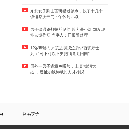
东北女子到山西玩错过饭点，找了十几个
饭馆都没开门：午休到几点
男子偶遇路灯螺丝发红 以为是小灯 却发现
能点燃香烟 当事人：已报警处理
12岁摩洛哥男孩边境哭泣恳求西班牙士
兵：“可不可以不要把我遣返回国”
国外一男子遭章鱼吸脸，上演“拔河大
战”，硬扯加铁棒敲打方才挣脱
尚
网易亲子