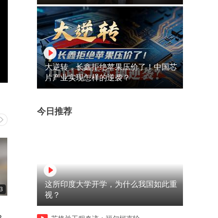
大逆转，长鑫拒绝苹果压价了！中国芯
片产业实现怎样的逆袭？
今日推荐
这所印度大学开学，为什么我国如此重
3
00:16
00:20
视？
俄无人机厂负责人遭汽车炸弹
陕西柞水遭遇短时特大暴雨
？
袭击：车辆被烧成空壳，保镖
当地启动防汛应急响应 紧急