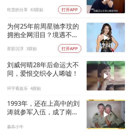
憾的事曝光了
吃货的分享
63跟贴
打开APP
为何25年前周星驰李玟的
拥抱全网泪目？境遇不同
却怀揣同颗爱国心
星影沉浮
3跟贴
打开APP
刘威何晴28年后命运大不
同，爱恨交织令人唏嘘！
环宇看娱乐
4跟贴
1993年，还在上高中的刘
涛就参军入伍，成了南京
军区集团军文工团的文艺
淼犇小牛
兵