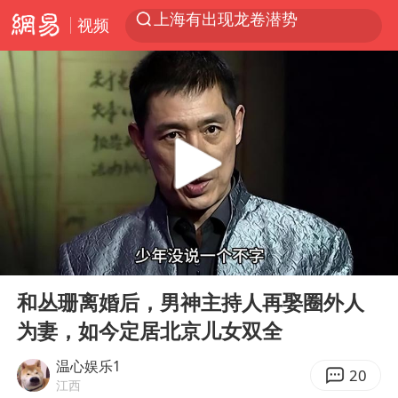
视频
上半年我国经营主体结构持续优化
王传君 《披荆斩棘》
上海：5号线16号线浦江线全线停运
白海豚预计将在浙江苍南到三门一带登陆
今日15时起福州地铁高架区段停运
国足U17与阿森纳决赛取消 并列冠军
王艺迪2-4不敌张本美和止步4强
00:00
06:02
上门女婿出轨女邻居多年被判重婚罪
Play
Ent
full
2025年小学教师减少13.19万
和丛珊离婚后，男神主持人再娶圈外人
为妻，如今定居北京儿女双全
王艺迪无缘横滨赛决赛
温心娱乐1
泰国：高度重视中国游客旅游体验
20
江西