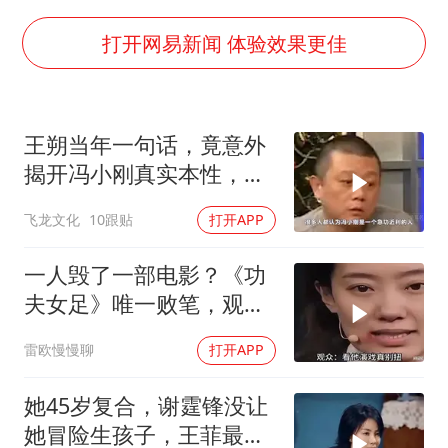
上海大部迎大暴雨
打开网易新闻 体验效果更佳
《龙餐馆》 冲奖
蒯曼挺进WTT横滨冠军赛女单四强
以军士兵把枪口对准中国记者
王朔当年一句话，竟意外
笔试第一被劝弃考涉事副校长被撤职
揭开冯小刚真实本性，如
白海豚5次眼壁置换
今全都应验？
飞龙文化
10跟贴
打开APP
构建更高水平的全民健身公共服务体系
一人毁了一部电影？《功
夫女足》唯一败笔，观
众：看他演戏真别扭
雷欧慢慢聊
打开APP
她45岁复合，谢霆锋没让
她冒险生孩子，王菲最遗