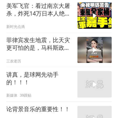
美军飞官：看过南京大屠
杀，炸死14万日本人绝不
后悔！
新时光点滴
菲律宾发生地震，比天灾
更可怕的是，马科斯政府
无底线挑衅中国
三农老历
讲真，是球网先动手
的！！！
新媒体
39跟贴
论背景音乐的重要性！！