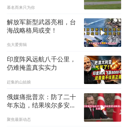
要决定
慕名而来只为你
解放军新型武器亮相，台
海战略格局或变！
虫大爱剪辑
印度阵风远航八千公里，
仍难掩盖真实实力
赶集的山姑娘
俄媒痛批普京：防了二十
年东边，结果埃尔多安把
后院抄了
聚焦最新动态