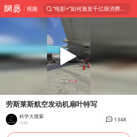
视频
“电影+”如何激发千亿级消费新活力？
云南一地村民过火把节意外灼伤16人
浙江海事局启动Ⅰ级防台应急响应
河南南阳低保户为何背上40万元贷款
泰国初中生饮弹自尽前开了26枪
预计“白海豚”明晚将在浙江舟山到福建福鼎一带沿海登陆
用AI造出新病毒意味着什么
00:00
02:22
今年第二强台风将带来多大影响
Play
Ent
full
美股创4月份以来最大单周涨幅
劳斯莱斯航空发动机扇叶特写
俄黑客称掌握北约直接参与袭俄证据
科学大搜索
1348
河南
光伏八巨头签署“不低于成本价”倡议