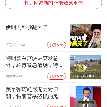
女子被狗舔脚确诊三级暴露 医生回应
打开网易新闻 体验效果更佳
泰国校园枪击事件已致8死30余伤
胡彦斌获《歌手2026》歌王
伊朗内部吵翻天了
宇树王兴兴被问了360多个问题
中医教你一招提升气血
丁丁框sheya
打开APP
我国外贸延续良好增长态势
夯实基础开新局
特朗普白宫演讲突发意
外，幕僚紧急清场，特朗
普出现健康疑云！
遨游新世界
打开APP
美军弹药耗尽无力对伊
朗，特朗普暴怒抓内鬼