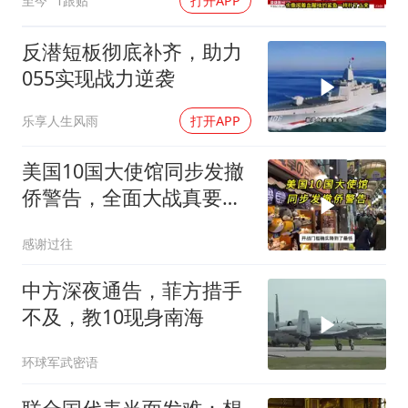
至今
1跟贴
打开APP
反潜短板彻底补齐，助力
055实现战力逆袭
乐享人生风雨
打开APP
美国10国大使馆同步发撤
侨警告，全面大战真要来
了？
感谢过往
中方深夜通告，菲方措手
不及，教10现身南海
环球军武密语