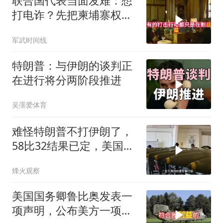
联合国代表当面发难：想
打电诈？先把柬埔寨权贵
的底裤扒了！
军武时间线
特朗普：与伊朗的谈判正
在进行将分两阶段推进
吴霶爱体育
难怪特朗普不打伊朗了，
58比32结果已定，美国专
家：一个时代结束
烽火观察
美国国务卿鲁比奥发表一
项声明，公布美方一项重