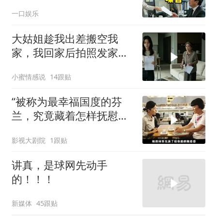
喊我结账，我笑了
一口娱乐
大姑姐趁我出差搬空我
家，我回家后拍照发家族
群里，她看到后崩溃了
小蜜情感说
14跟贴
“被称为最幸福国度的芬
兰，究竟藏着怎样抚慰人
心的烟火气
影视大剧院
1跟贴
讲真，是球网先动手
的！！！
新媒体
45跟贴