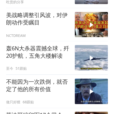
吃货的分享
美战略调整引风波，对伊
朗动作受瞩目
NCTDREAM
轰6N大杀器震撼全球，歼
20护航，五角大楼解读
至今
51跟贴
不能因为一次跌倒，就否
定了他的所有价值
做只好猹
68跟贴