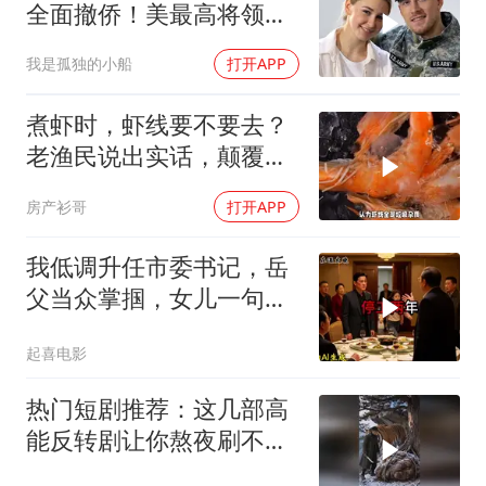
全面撤侨！美最高将领：
决战伊朗随时能打
我是孤独的小船
打开APP
煮虾时，虾线要不要去？
老渔民说出实话，颠覆你
的认知
房产衫哥
打开APP
我低调升任市委书记，岳
父当众掌掴，女儿一句话
全家惊呆
起喜电影
热门短剧推荐：这几部高
能反转剧让你熬夜刷不
停！