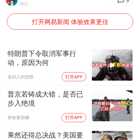
36岁男演员成景区NPC后人气爆棚
5
浙江
身体出现这几个信号可能是肝在求救
打开网易新闻 体验效果更佳
宇树王兴兴被问了360多个问题
全民健身事业高质量发展
上四休三，但降薪1000元，你接受吗？
特朗普下令取消军事行
乐享全民健身 共筑健康中国
动，原因为何
老好人的愤怒
打开APP
普京若铸成大错，是否已
步入绝境
拿铁要加糖
打开APP
果然还得总决战？美国要