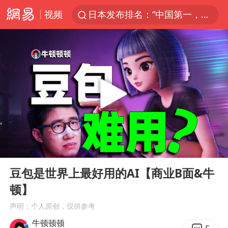
视频
日本发布排名：“中国第一，美日德韩英法居后”
微信又有新功能，你可以“撤回”你的撤回了！
大V：马科斯把路走绝了
白海豚将正面袭击贯穿浙江
情侣在平潭拍日出时坠崖致一死一伤
杭州全市有序停课
《欢迎来龙餐馆》口碑
00:00
05:42
检测列车撞人致11死2伤 涉事单位被罚
Play
Ent
full
泰国初中生饮弹自尽前开了26枪
豆包是世界上最好用的AI【商业B面&牛
顿】
酒店花洒现排泄物住客索赔遭拒
声明：个人原创，仅供参考
夏日经济乘“热”而上 消费市场向“新”而行
牛顿顿顿