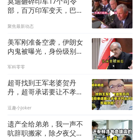
莫迪砸碎印军17个司令
部，百万印军变天，巴铁
同一时间动手了
聚焦最新动态
美军刚准备空袭，伊朗女
内鬼被曝光，身份级别很
意外
军科零零
超哥找到王军老婆贺丹
丹，超哥承诺要让不孝子
付出代价，死磕到底
逗趣小Joker
遗产全给弟弟，我一声不
吭辞职搬家，除夕夜父亲