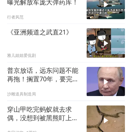
曝光解放军庞大弹药库！
行者风范
《亚洲频道之武直21》
雅儿姐姐爱侃剧
普京放话，远东问题不能
再拖！搁置70年，要完成
斯大林的未
沙雕道具制造局
穿山甲吃完蚂蚁就去求
偶，没想到被黑熊盯上
了！