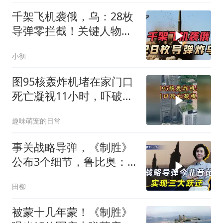
千架飞机袭俄，乌：28枚
导弹零拦截！关键人物被
杀，普京2动作
小彻
图95核轰炸机堵在家门口
死亡凝视11小时，吓破胆
的日本多绝望？
趣味萌宠的日常
事关战略导弹，《制胜》
公布3个细节，鲁比奥：
但愿中美不会冲突
田柳
被蒙十几年蒙！《制胜》