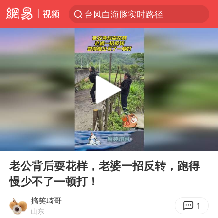
视频
台风白海豚实时路径
“电影+”如何激发千亿级消费新活力？
秘鲁和墨西哥宣布恢复外交关系
沙特土耳其巴基斯坦签署共同防务协议
中医教你一招提升气血
全球首个长时储能一体化产业园量产
四川宜宾市高县4.9级地震致1人死亡
00:00
00:11
胜宏科技：股票交易异常波动
Play
Ent
full
U17国足点球大战淘汰河床晋级决赛
老公背后耍花样，老婆一招反转，跑得
慢少不了一顿打！
百花奖开幕式
日本试射“战斧”导弹，国防部回应
搞笑琦哥
1
山东