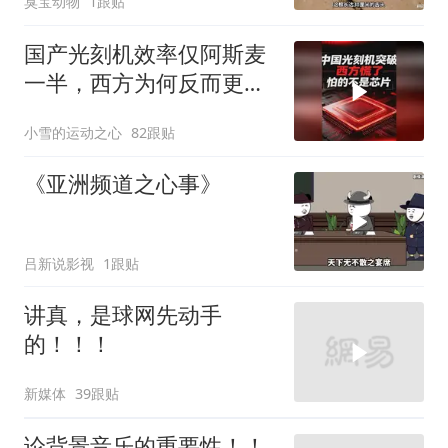
臭宝动物
1跟贴
国产光刻机效率仅阿斯麦
一半，西方为何反而更
慌？
小雪的运动之心
82跟贴
《亚洲频道之心事》
吕新说影视
1跟贴
讲真，是球网先动手
的！！！
新媒体
39跟贴
论背景音乐的重要性！！