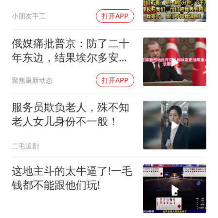
却不知我调包！
小朋友手工
打开APP
俄媒痛批普京：防了二十
年东边，结果埃尔多安把
后院抄了
聚焦最新动态
打开APP
服务员欺负老人，殊不知
老人女儿身份不一般！
二毛追剧
这地主斗的太牛逼了!一毛
钱都不能跟他们玩!