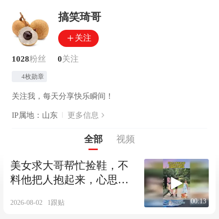
搞笑琦哥
关注
1028
粉丝
0
关注
4枚勋章
关注我，每天分享快乐瞬间！
IP属地：山东
更多信息
全部
视频
美女求大哥帮忙捡鞋，不
料他把人抱起来，心思有
点不单纯啊！
00:13
2026-08-02
1
跟贴