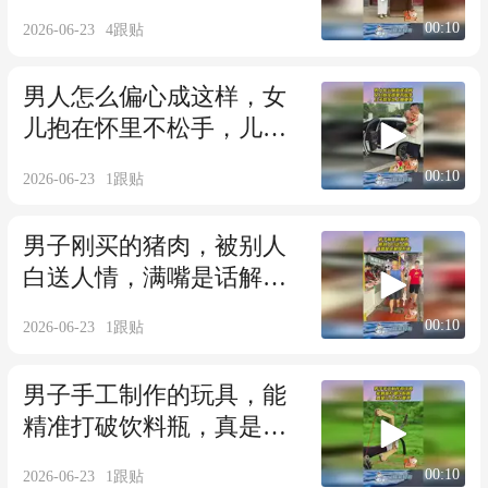
被她发现！
00:10
2026-06-23
4
跟贴
男人怎么偏心成这样，女
儿抱在怀里不松手，儿子
放在地上随便哭！
00:10
2026-06-23
1
跟贴
男子刚买的猪肉，被别人
白送人情，满嘴是话解释
不清！
00:10
2026-06-23
1
跟贴
男子手工制作的玩具，能
精准打破饮料瓶，真是让
人大开眼界！
00:10
2026-06-23
1
跟贴