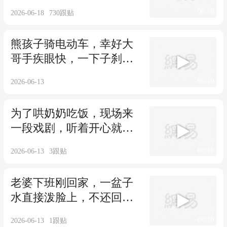
不下去！
00:10
2026-06-18
730
跟贴
熊孩子骑电动车，幸好大
哥手疾眼快，一下子刹车
停下来！
00:10
2026-06-13
为了哄奶奶吃饭，现场来
一段戏剧，听着开心就能
下饭！
00:10
2026-06-13
3
跟贴
老婆下班刚回家，一盆子
水直接泼脸上，不还回来
不是女人性格！
00:10
2026-06-13
1
跟贴