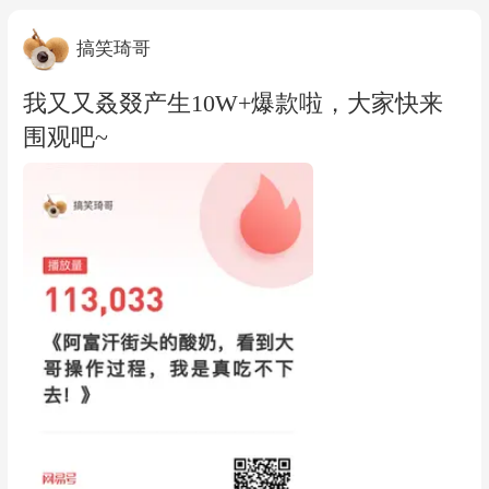
搞笑琦哥
我又又叒叕产生10W+爆款啦，大家快来
围观吧~