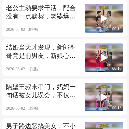
老公主动要求干活，配合
没有一点默契，老婆爆发
要动手了！
00:10
2026-08-02
3
跟贴
结婚当天才发现，新郎哥
哥竟是前男友，新娘心中
犹豫了！
00:10
2026-08-02
1
跟贴
隔壁王叔来串门，妈妈一
句话被女儿误会，不仅感
慨汉语博大精深！
00:13
2026-08-02
1
跟贴
男子路边恶搞美女，不小