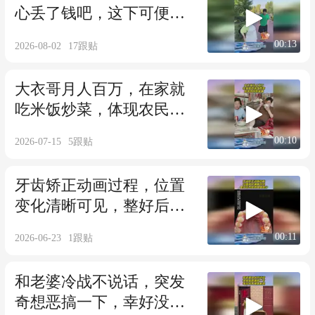
心丢了钱吧，这下可便宜
了美女！
00:13
2026-08-02
17
跟贴
大衣哥月人百万，在家就
吃米饭炒菜，体现农民的
朴素！
00:10
2026-07-15
5
跟贴
牙齿矫正动画过程，位置
变化清晰可见，整好后为
你的颜值加分！
00:11
2026-06-23
1
跟贴
和老婆冷战不说话，突发
奇想恶搞一下，幸好没有