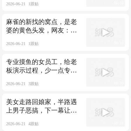
00:10
2026-06-21
1
跟贴
麻雀的新找的窝点，是老
婆的黄色头发，网友：小
心把你烧烤！
00:10
2026-06-21
1
跟贴
专业摸鱼的女员工，给老
板演示过程，少一点专业
都整不成！
00:16
2026-06-21
3
跟贴
美女走路回娘家，半路遇
上男子恶搞，下一幕让你
无处躲藏！
00:10
2026-06-21
4
跟贴