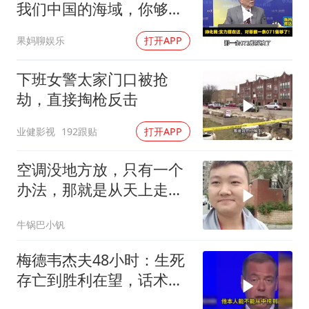
我们中国的海域，你够格
吗？
果妈聊娱乐
打开APP
下班女警太家门口被抢
劫，直接掏枪反击
业健影视
192跟贴
打开APP
空调没地方放，只有一个
办法，那就是从天上走，
老师傅一招拿下
牛锅巴小钒
梅德韦杰夫48小时：生死
存亡到胜利在望，话术变
现实不变