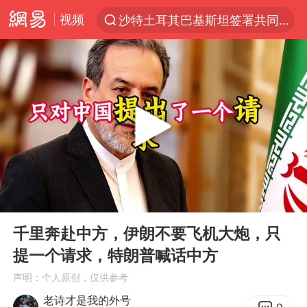
视频
沙特土耳其巴基斯坦签署共同防务协议
“电影+”如何激发千亿级消费新活力？
福建省泉州市委书记张毅恭接受纪律审查和监察调查
台风白海豚已进入24小时警戒线
全球首个长时储能一体化产业园量产
U17国足点球大战淘汰河床晋级决赛
四川宜宾市高县4.9级地震致1人死亡
00:00
05:11
上海：台风白海豚或将带来龙卷风
Play
Ent
full
名创优品回应女子吐槽内裤质量差
千里奔赴中方，伊朗不要飞机大炮，只
提一个请求，特朗普喊话中方
“今天得有40℃了吧 为啥还不预警”
声明：个人原创，仅供参考
中国女篮70-67险胜尼日利亚女篮
老诗才是我的外号