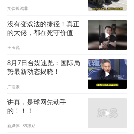
本涉台表述也变了
笑饮孤鸿非
没有变戏法的捷径！真正
的大佬，都在死守价值
王玉说
8月7日台媒速览：国际局
势最新动态揭晓！
广韫素
讲真，是球网先动手
的！！！
新媒体
39跟贴