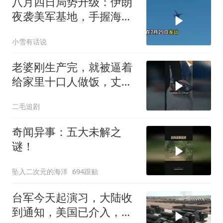
八月四日局势升级：伊朗
夜袭美军基地，手握海峡
筹码提出3000亿诉求
小雪有话说
老婆刚生产完，就被逼着
给家里十口人做饭，丈夫
傻眼了！
二毛追剧
奇闻异事：五大未解之
谜！
坠入二次元的海洋
694跟贴
台军今天起演习，大陆收
到通知，美国已介入，日