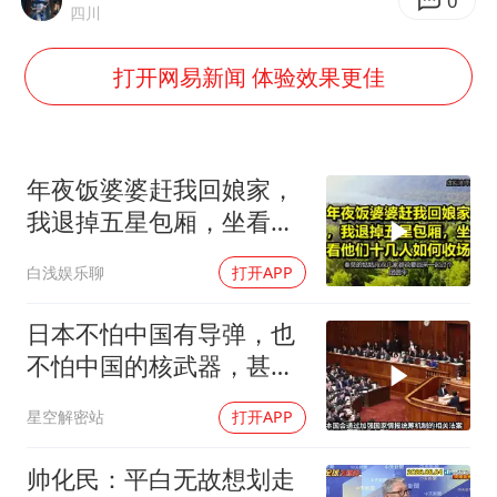
秋天的第一杯奶茶到底有多火
0
四川
东航：国内客票提前14天免费退改
打开网易新闻 体验效果更佳
国防部：坚决反制任何闹海挑衅图谋
日本试射“战斧”导弹，国防部回应
胡彦斌韩磊 谁帮谁
年夜饭婆婆赶我回娘家，
胡彦斌获《歌手2026》歌王
我退掉五星包厢，坐看他
们十几人如何收场
38岁演员求职万岁山NPC成功
白浅娱乐聊
打开APP
夯实基础开新局
日本不怕中国有导弹，也
不怕中国的核武器，甚至
不怕中国的稀土制裁
星空解密站
打开APP
帅化民：平白无故想划走