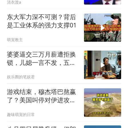
清衣渡a
东大军力深不可测？背后
是工业体系的强力支撑01
萌宠教主
婆婆逼交三万月薪遭拒换
锁，儿媳一言不发，五天
后丈夫收传票
娱乐圈的笔娱君
游戏结束，穆杰塔巴熬赢
了？美国叫停对伊进攻，
让中俄擦了把汗水
趣味萌宠的日常