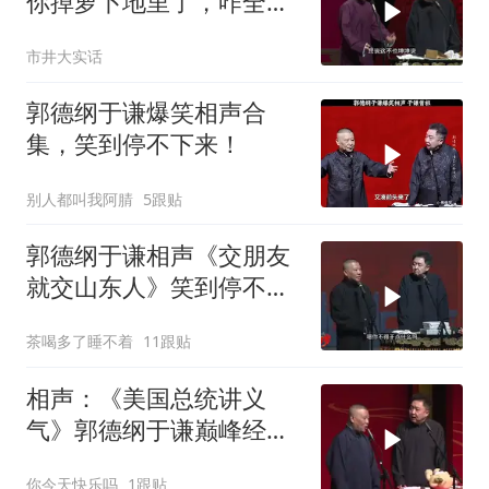
你掉萝卜地里了，咋全是
萝卜？一筐萝卜全准备卖
市井大实话
我？
郭德纲于谦爆笑相声合
集，笑到停不下来！
别人都叫我阿腈
5跟贴
郭德纲于谦相声《交朋友
就交山东人》笑到停不下
来！
茶喝多了睡不着
11跟贴
相声：《美国总统讲义
气》郭德纲于谦巅峰经典
爆笑相声太搞笑
你今天快乐吗
1跟贴