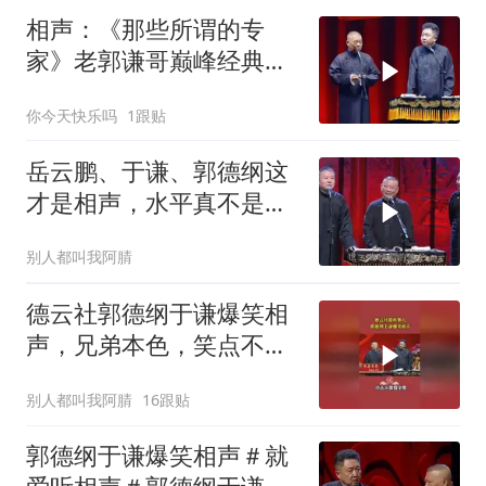
相声：《那些所谓的专
家》老郭谦哥巅峰经典爆
笑相声太搞笑太逗
你今天快乐吗
1跟贴
岳云鹏、于谦、郭德纲这
才是相声，水平真不是盖
的！
别人都叫我阿腈
德云社郭德纲于谦爆笑相
声，兄弟本色，笑点不
断！
别人都叫我阿腈
16跟贴
郭德纲于谦爆笑相声＃就