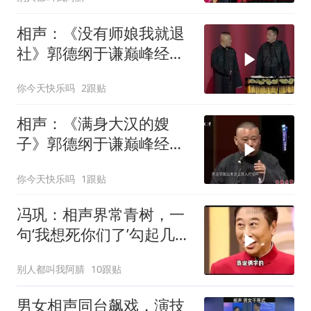
相声：《没有师娘我就退
社》郭德纲于谦巅峰经典
爆笑相声太搞笑
你今天快乐吗
2跟贴
相声：《满身大汉的嫂
子》郭德纲于谦巅峰经典
爆笑相声太搞笑
你今天快乐吗
1跟贴
冯巩：相声界常青树，一
句‘我想死你们了’勾起几代
回忆
别人都叫我阿腈
10跟贴
男女相声同台飙戏，演技