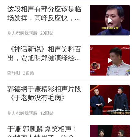
这段相声有部分应该是临
场发挥，高峰反应快，于
谦捧得妙
别人都叫我阿腈
20跟贴
《神话新说》相声笑料百
出，贾旭明郑健演绎经
典，爆笑来袭！
隆静珊
3跟贴
郭德纲于谦精彩相声片段
《于老师没有毛病》
别人都叫我阿腈
12跟贴
于谦 郭麒麟 爆笑相声！