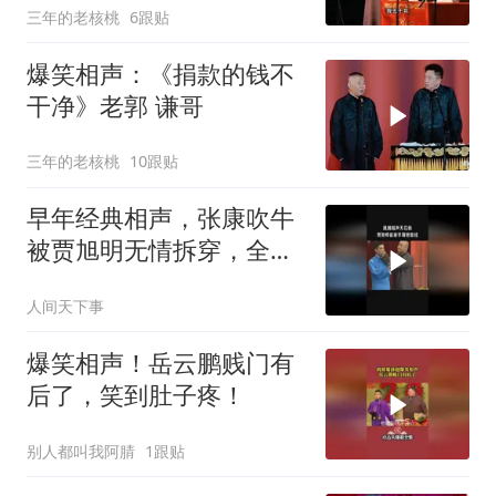
三年的老核桃
6跟贴
爆笑相声：《捐款的钱不
干净》老郭 谦哥
三年的老核桃
10跟贴
早年经典相声，张康吹牛
被贾旭明无情拆穿，全程
高能太搞笑了！
人间天下事
爆笑相声！岳云鹏贱门有
后了，笑到肚子疼！
别人都叫我阿腈
1跟贴