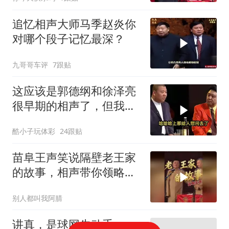
追忆相声大师马季赵炎你
对哪个段子记忆最深？
九哥哥车评
7跟贴
这应该是郭德纲和徐泽亮
很早期的相声了，但我第
一次看到，还是很有意思
酷小子玩体彩
24跟贴
[允悲]
苗阜王声笑说隔壁老王家
的故事，相声带你领略百
年戏曲
别人都叫我阿腈
讲真，是球网先动手