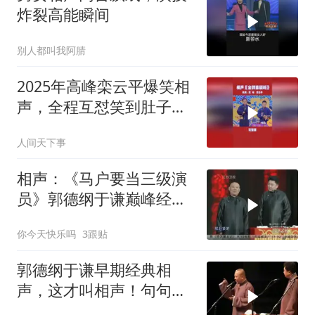
炸裂高能瞬间
别人都叫我阿腈
2025年高峰栾云平爆笑相
声，全程互怼笑到肚子
疼！
人间天下事
相声：《马户要当三级演
员》郭德纲于谦巅峰经典
爆笑相声太搞笑
你今天快乐吗
3跟贴
郭德纲于谦早期经典相
声，这才叫相声！句句爆
梗，功底直接封神