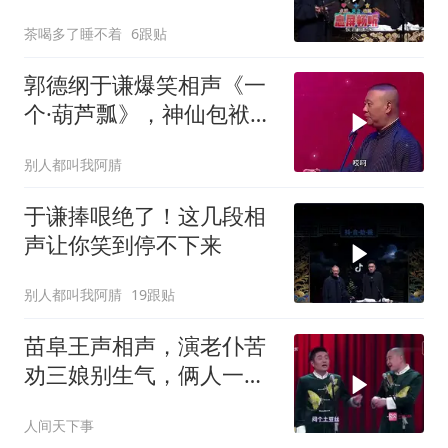
经典不断！
茶喝多了睡不着
6跟贴
郭德纲于谦爆笑相声《一
个·葫芦瓢》，神仙包袱乐
翻天
别人都叫我阿腈
于谦捧哏绝了！这几段相
声让你笑到停不下来
别人都叫我阿腈
19跟贴
苗阜王声相声，演老仆苦
劝三娘别生气，俩人一唱
笑得我直拍大腿！
人间天下事