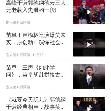
高峰于谦郭德纲德云三大
元老载入史册的一段!
别人都叫我阿腈
苗阜王声榆林巡演爆笑来
袭，原创动画演绎社会百
态
别人都叫我阿腈
14跟贴
苗阜、王声《如此学
问》，苗阜胡乱拼接古
诗，强行作诗闹出不少笑
别人都叫我阿腈
话
《就要今天玩儿》郭德纲
于谦经典相声，故事笑料