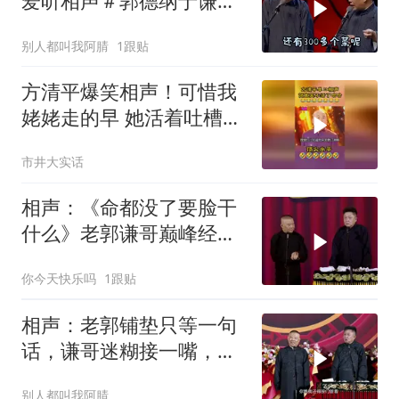
爱听相声＃郭德纲于谦＃
开心一笑
别人都叫我阿腈
1跟贴
方清平爆笑相声！可惜我
姥姥走的早 她活着吐槽冠
军 大杂院改独户
市井大实话
相声：《命都没了要脸干
什么》老郭谦哥巅峰经典
爆笑相声太逗了
你今天快乐吗
1跟贴
相声：老郭铺垫只等一句
话，谦哥迷糊接一嘴，包
袱瞬间完成升华
别人都叫我阿腈