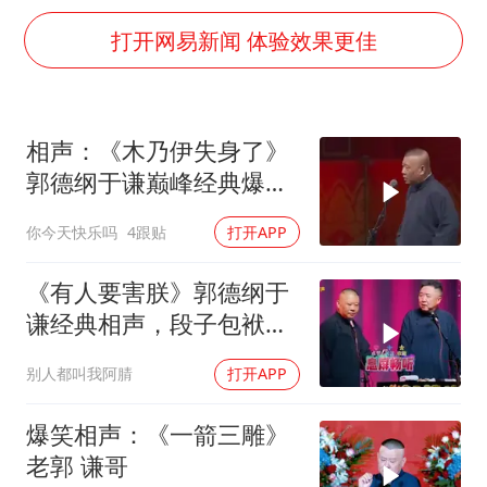
谷歌首席科学家Jeff Dean离职创业
打开网易新闻 体验效果更佳
人贩子“梅姨”真实姓名曝光
如何把百年大党建设得更加坚强有力
一枚俄导弹都没击落 泽连斯基发声
相声：《木乃伊失身了》
多专业取消艺考 文化工作者要有文化
郭德纲于谦巅峰经典爆笑
“银行午休1.5小时”留个窗口行不行
相声太搞笑太逗了
你今天快乐吗
4跟贴
打开APP
41岁女子为鼓励女儿考上985研究生
《有人要害朕》郭德纲于
总书记关心百姓身边这些民生大事
谦经典相声，段子包袱满
满！
别人都叫我阿腈
打开APP
爆笑相声：《一箭三雕》
老郭 谦哥