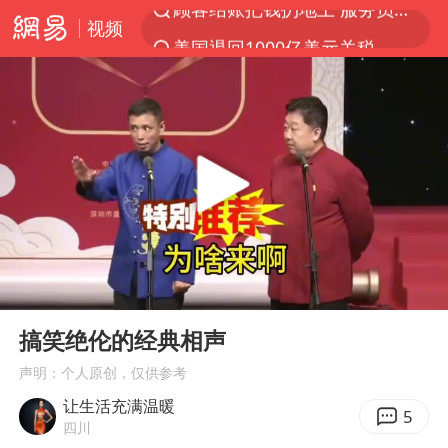
视频
美国退回1000亿美元关税
探寻“技能+”促就业创业新路
李亚鹏向地铁吐血女孩捐99999元
被泰航拒载中国乘客：免费改签没兑现
台风白海豚可能在浙江登陆
38岁山东财大教授刘海明逝世
因凡蒂诺首次公开道歉
00:00
10:03
13岁少年白天写作业晚上夜市炒粉
Play
Ent
full
《Monica》填词人黎彼得去世
搞笑绝伦的经典相声
FIFA官方支持因凡蒂诺
声明：个人原创，仅供参考
让生活充满温暖
陕西柞水遭遇暴雨五千余户群众转移
5
四川