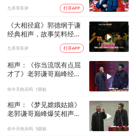
九哥哥车评
打开APP
《大相径庭》郭德纲于谦
经典相声，故事笑料经典
不断！
九哥哥车评
打开APP
相声：《你当流氓有点屈
才了》老郭谦哥巅峰经典
爆笑相声太搞笑了
你今天快乐吗
1跟贴
相声：《梦见嫦娥姑娘》
老郭谦哥巅峰爆笑相声太
搞笑了
你今天快乐吗
5跟贴