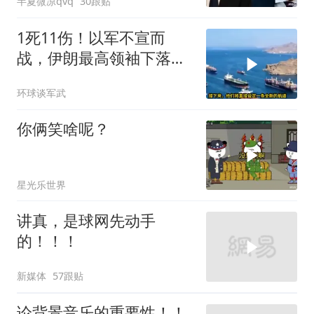
半夏微凉qvq
30跟贴
1死11伤！以军不宣而
战，伊朗最高领袖下落不
明？特朗普发出通牒
环球谈军武
你俩笑啥呢？
星光乐世界
讲真，是球网先动手
的！！！
新媒体
57跟贴
论背景音乐的重要性！！