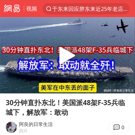
视频
于东来回应胖东来近25年老店年底关闭
上半年我国经营主体结构持续优化
《披荆斩棘2026》阵容官宣
陈幸同2比4张本美和 国乒双线丢冠
白海豚北上或致京津冀暴雨
美将每月供乌爱国者拦截导弹
新疆一婚礼线上邀请引热议
00:00
10:29
《龙餐馆》 冲奖
Play
Ent
full
上门女婿出轨女邻居多年被判重婚罪
30分钟直扑东北！美国派48架F-35兵临
城下，解放军：敢动
香港刷新1884年以来最高气温纪录
国足U17与阿森纳决赛取消 并列冠军
阿良的日常生活
0
四川