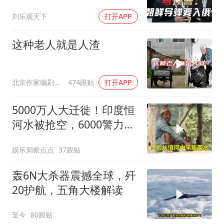
刘乐观天下
打开APP
这种老人就是人渣
北京作家编剧肥猪满圈
474跟贴
打开APP
5000万人大迁徙！印度恒
河水被抢空，6000警力全
员戒备！
娱乐洞察点点
37跟贴
轰6N大杀器震撼全球，歼
20护航，五角大楼解读
至今
80跟贴