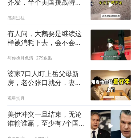
齐发，半个美国挑战特朗
普，中期选举难了
感谢过往
有人问，大鹅要是继续这
样被消耗下去，会不会灭
亡？
与你挽月色清
279跟贴
婆家7口人盯上岳父母新
房，老公张口就分，妻子
甩6个字全场僵住
观星赏月
美伊冲突一旦结束，无论
谁输谁赢，至少有7个国
家，恐有亡国之忧