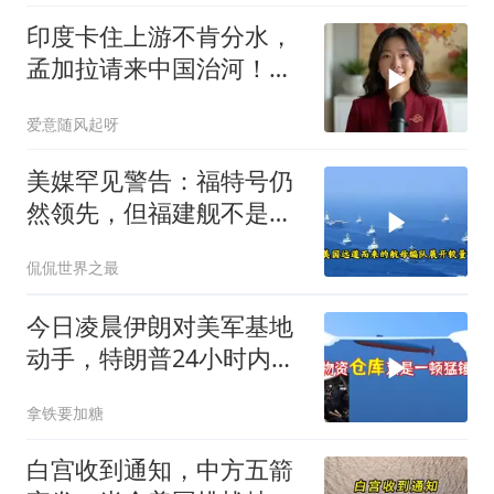
印度卡住上游不肯分水，
孟加拉请来中国治河！一
条河如何改写南亚 ？
爱意随风起呀
美媒罕见警告：福特号仍
然领先，但福建舰不是中
国航母终点，而是新起点
侃侃世界之最
今日凌晨伊朗对美军基地
动手，特朗普24小时内服
软
拿铁要加糖
白宫收到通知，中方五箭