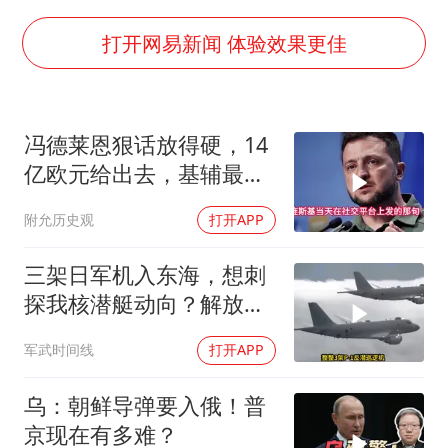
构建更高水平的全民健身公共服务体系
世界第1特鲁姆普斯诺克中国赛一轮游
打开网易新闻 体验效果更佳
云南一男子胃中取出180颗铁钉
景区回应“麦积山石窟看完需2000元”
冯德莱恩狠话放得硬，14
曹颖儿子首次演长剧
亿欧元给出去，基辅最缺
以军士兵把枪口对准中国记者
的东西却一样没补上
附允历史观
打开APP
全球最大级别运输船通过长江大桥
奋力开创中国式现代化建设新局面
三架日军机入东海，想刺
探我核潜艇动向？解放军
导弹剑指日军基地
军武时间线
打开APP
乌：朝鲜导弹要入俄！普
京现在有多难？