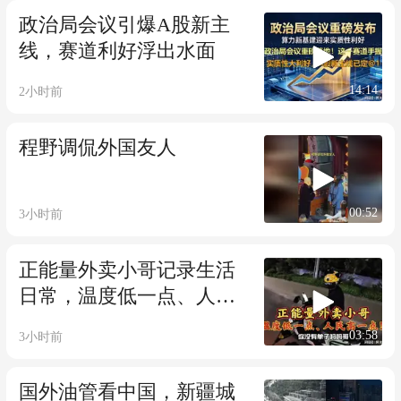
政治局会议引爆A股新主
线，赛道利好浮出水面
14:14
2小时前
程野调侃外国友人
00:52
3小时前
正能量外卖小哥记录生活
日常，温度低一点、人民
高一点！
03:58
3小时前
国外油管看中国，新疆城