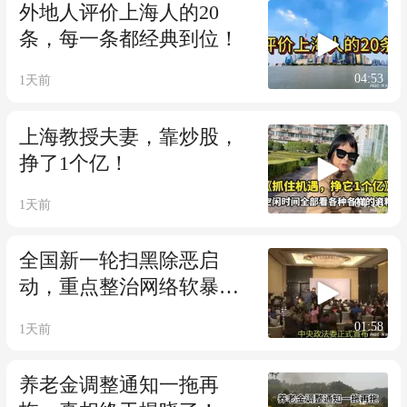
外地人评价上海人的20
条，每一条都经典到位！
04:53
1天前
上海教授夫妻，靠炒股，
挣了1个亿！
04:18
1天前
全国新一轮扫黑除恶启
动，重点整治网络软暴力
和村霸乱象
01:58
1天前
养老金调整通知一拖再