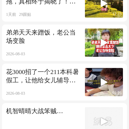
拖，真相终于揭晓了！快
看
12:23
1天前
29
跟贴
弟弟天天来蹭饭，老公当
场变脸
03:12
2026-08-03
花3000招了一个211本科暑
假工，让他给女儿辅导作
业
01:16
2026-08-03
机智晴晴大战笨贼…