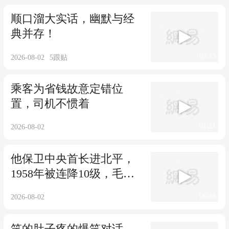
顺口溜大实话，幽默与经
典并存！
02:33
2026-08-02
5
跟贴
乘客为省钱故意定错位
置，司机不惯着
01:21
2026-08-02
他保卫中央首长进北平，
1958年被连降10级，毛主
席：我要亲自过问
06:48
2026-08-02
笑的肚子疼的爆笑对话，