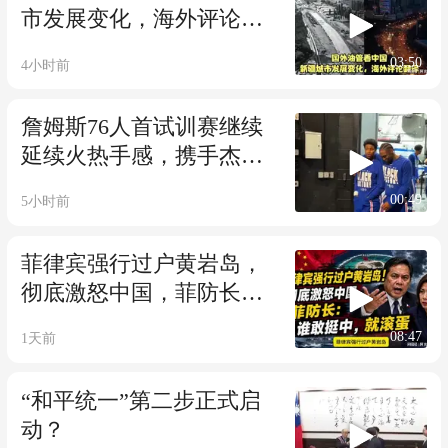
市发展变化，海外评论翻
译
03:50
4小时前
詹姆斯76人首试训赛继续
延续火热手感，携手杰伦
布朗大胜首发21分
00:49
5小时前
菲律宾强行过户黄岩岛，
彻底激怒中国，菲防长：
谁敢挺中，就滚蛋
08:47
1天前
“和平统一”第二步正式启
动？