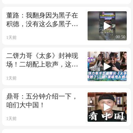
董路：我翻身因为黑子在
积德，没有这么多黑子就
没有我的今天
00:50
1天前
二饼力哥《太多》封神现
场！二胡配上歌声，这个
版本你打几分？
04:13
1天前
鼎哥：五分钟介绍一下，
咱们大中国！
06:22
1天前