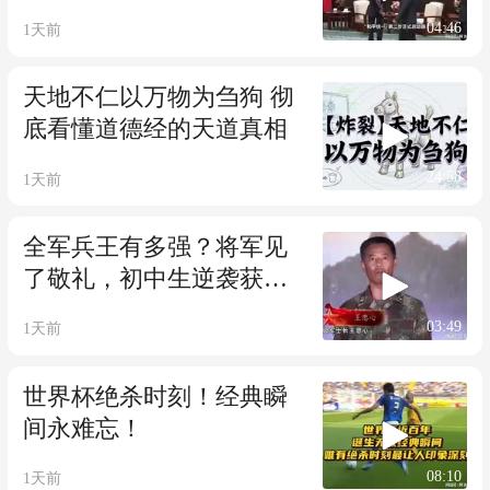
04:46
1天前
天地不仁以万物为刍狗 彻
底看懂道德经的天道真相
24:58
1天前
全军兵王有多强？将军见
了敬礼，初中生逆袭获最
高八一勋章
03:49
1天前
世界杯绝杀时刻！经典瞬
间永难忘！
08:10
1天前