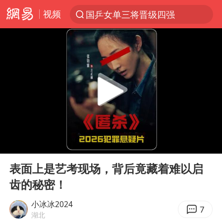
视频
国乒女单三将晋级四强
光影经济撬动暑期消费新蓝海
浙江上海等地有大雨或暴雨
新疆优化调整景区内自驾服务费
微信又有新功能，你可以“撤回”你的撤回了！
“新疆的交警怎么个个像我妈”
情侣平潭拍日出坠崖1死1伤
00:00
30:25
上四休三，但降薪1000元，你接受吗？
Play
Ent
full
西湖突现狂风暴雨 游客瞬间被浇透
表面上是艺考现场，背后竟藏着难以启
齿的秘密！
台当局重金为“台独”织“皇帝新衣”
白海豚将正面袭击贯穿浙江
小冰冰2024
7
湖北