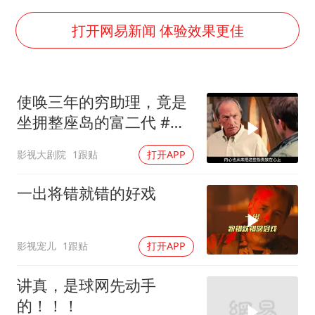
《欢迎来龙餐馆》口碑
郑丽文：台湾从来没有“独立”过
打开网易新闻 体验效果更佳
几元成本的AI广告导致千万市值蒸发
茅台部分直营店飞天茅台提价
使唤三年的穷助理，竟是
酒店回应车内过夜被收150元
坐拥整座岛的富二代 #电
商场现钱学森巨幅海报 负责人回应
影解说
影视大剧院
1跟贴
打开APP
杭州全市有序停课
乐享全民健身 共筑健康中国
一出将错就错的好戏
影视宠儿
1跟贴
打开APP
讲真，是球网先动手
的！！！