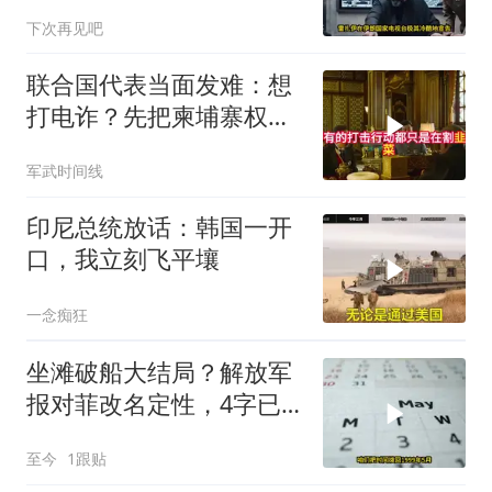
疯狂？
下次再见吧
联合国代表当面发难：想
打电诈？先把柬埔寨权贵
的底裤扒了！
军武时间线
印尼总统放话：韩国一开
口，我立刻飞平壤
一念痴狂
坐滩破船大结局？解放军
报对菲改名定性，4字已
出，美航母向后撤
至今
1跟贴