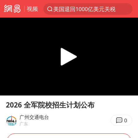
视频
美国退回1000亿美元关税
探寻“技能+”促就业创业新路
李亚鹏向地铁吐血女孩捐99999元
被泰航拒载中国乘客：免费改签没兑现
台风白海豚可能在浙江登陆
38岁山东财大教授刘海明逝世
因凡蒂诺首次公开道歉
00:00
00:13
13岁少年白天写作业晚上夜市炒粉
Play
Ent
full
《Monica》填词人黎彼得去世
2026 全军院校招生计划公布
FIFA官方支持因凡蒂诺
广州交通电台
0
广东
陕西柞水遭遇暴雨五千余户群众转移