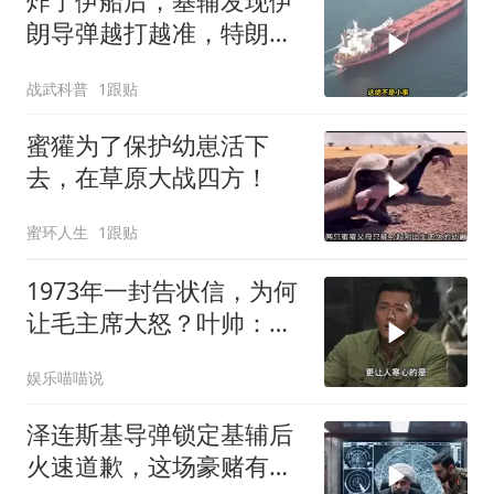
炸了伊船后，基辅发现伊
朗导弹越打越准，特朗普
要向普京“问罪”
战武科普
1跟贴
蜜獾为了保护幼崽活下
去，在草原大战四方！
蜜环人生
1跟贴
1973年一封告状信，为何
让毛主席大怒？叶帅：杀
一儆百！
娱乐喵喵说
泽连斯基导弹锁定基辅后
火速道歉，这场豪赌有多