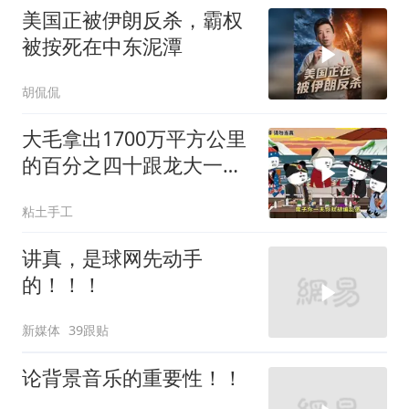
美国正被伊朗反杀，霸权
被按死在中东泥潭
胡侃侃
大毛拿出1700万平方公里
的百分之四十跟龙大一起
开发[震惊][震惊]
粘土手工
讲真，是球网先动手
的！！！
新媒体
39跟贴
论背景音乐的重要性！！