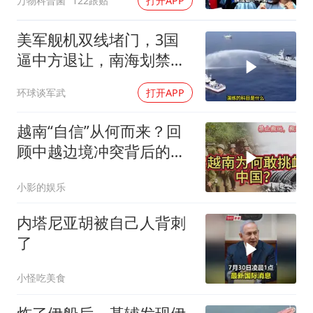
万物科普菌
122跟贴
打开APP
美军舰机双线堵门，3国
逼中方退让，南海划禁
区，轰-6K已经挂弹
环球谈军武
打开APP
越南“自信”从何而来？回
顾中越边境冲突背后的故
事
小影的娱乐
内塔尼亚胡被自己人背刺
了
小怪吃美食