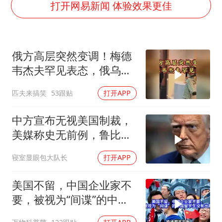
谷歌首席科学家Jeff Dean离职创业
打开网易新闻 体验效果更佳
人贩子“梅姨”真实姓名曝光
如何把百年大党建设得更加坚强有力
俄方高层突然变调！梅德
一枚俄导弹都没击落 泽连斯基发声
韦杰夫罕见表态，俄乌战
多专业取消艺考 文化工作者要有文化
争或进入关键阶段
匹夫来搞笑
53跟贴
打开APP
“银行午休1.5小时”留个窗口行不行
41岁女子为鼓励女儿考上985研究生
中方宣布无视美国制裁，
总书记关心百姓身边这些民生大事
美媒称史无前例，鲁比
奥：或追加二次制裁
寝室显眼包大队长
打开APP
美国不留，中国企业家不
要，被视为“间谍”的中国
留学生没有出路