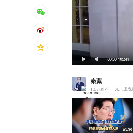
00:00
/
05:41
秦蓁
湖北卫视
1.6万粉丝
03:59