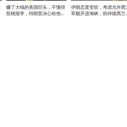
文
赚了大钱的美国巨头，不懂得
伊朗态度变软，考虑允许西
顿
投桃报李，特朗普决心给他们
军舰开进海峡，拆掉德黑兰
个教训
键底牌