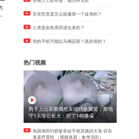
苏格兰工程奇迹：福尔柯克轮
方
李在明是个狠人，没有卸任提
这次不是来自中国，2艘油轮
关
前出招，“青瓦台魔咒”要被他
载着沙特石油出港，胡塞武
玄奘究竟是怎么收服第一个徒弟的？
终结？
不敢动手
人类是由鱼类而进化来的？
你的手机可能比马桶还脏？真的假的？
热门视频
男子上山采菌偶然发现鸡枞菌窝，原地
守1天等它长大：挖了140多朵
美国渔民钓获鲨鱼徒手将其拽回大海 目击
者直呼震惊 （视频来源：参考消息）