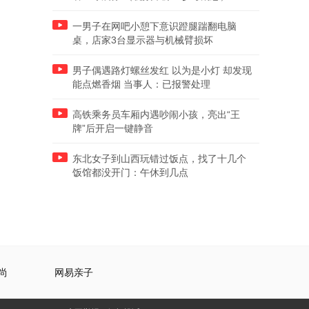
一男子在网吧小憩下意识蹬腿踹翻电脑
桌，店家3台显示器与机械臂损坏
男子偶遇路灯螺丝发红 以为是小灯 却发现
能点燃香烟 当事人：已报警处理
高铁乘务员车厢内遇吵闹小孩，亮出“王
牌”后开启一键静音
东北女子到山西玩错过饭点，找了十几个
饭馆都没开门：午休到几点
尚
网易亲子