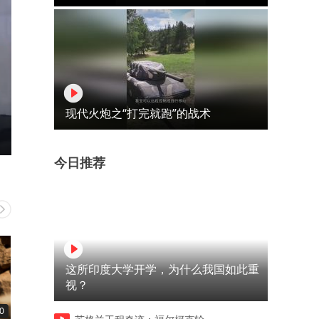
现代火炮之“打完就跑”的战术
今日推荐
这所印度大学开学，为什么我国如此重
视？
0
03:41
03:38