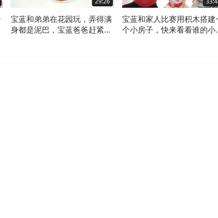
29:26
33:4
奇
宝蓝和弟弟在花园玩，弄得满
宝蓝和家人比赛用积木搭建
身都是泥巴，宝蓝爸爸赶紧给
个小房子，快来看看谁的小
他们洗澡
子更漂亮