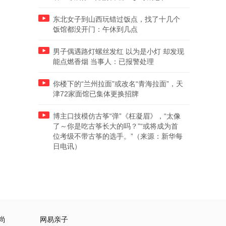
东北女子到山西玩错过饭点，找了十几个
饭馆都没开门：午休到几点
男子偶遇路灯螺丝发红 以为是小灯 却发现
能点燃香烟 当事人：已报警处理
你楼下的“兰州拉面”或改名“青海拉面”，天
津72家面馆已集体更换招牌
博主口技模仿古筝“弹”《枉凝眉》，“太像
了～你是吃古筝长大的吗？”“或将成为首
位考级不带古筝的选手。”（来源：新华每
日电讯）
尚
网易亲子