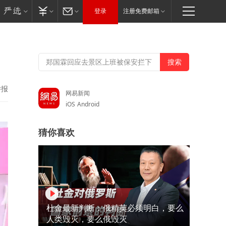
登录
注册免费邮箱
举报
网易新闻
iOS
Android
猜你喜欢
杜金最新判断：俄精英必须明白，要么
人类毁灭，要么俄毁灭