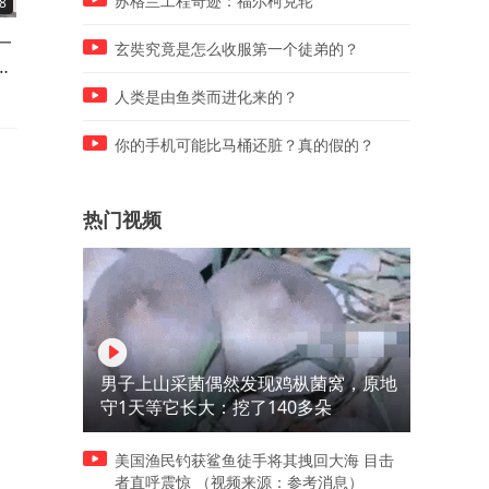
苏格兰工程奇迹：福尔柯克轮
8
29:48
34:51
一
宝蓝和爸爸、叔叔在房间里搭
宝蓝在家里和爸爸叔叔举办
玄奘究竟是怎么收服第一个徒弟的？
房
了两座滑滑梯，好玩又有趣~
歌比赛，来看看谁赢了。
人类是由鱼类而进化来的？
你的手机可能比马桶还脏？真的假的？
热门视频
男子上山采菌偶然发现鸡枞菌窝，原地
守1天等它长大：挖了140多朵
美国渔民钓获鲨鱼徒手将其拽回大海 目击
者直呼震惊 （视频来源：参考消息）