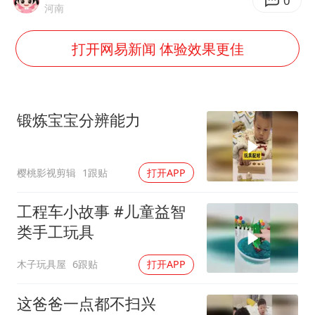
女主硬加吻戏短剧已下架
0
河南
浙江台州《告全体市民书》
打开网易新闻 体验效果更佳
浙江一9岁男孩被海浪卷走仍在搜救中
郑丽文：台湾从来没有“独立”过
网传《披荆斩棘2026》名单
锻炼宝宝分辨能力
媒体：“内容由AI生成”不是免责盾牌
人民的健康、体质、幸福一脉相承
樱桃影视剪辑
1跟贴
打开APP
工程车小故事 #儿童益智
类手工玩具
木子玩具屋
6跟贴
打开APP
这爸爸一点都不扫兴