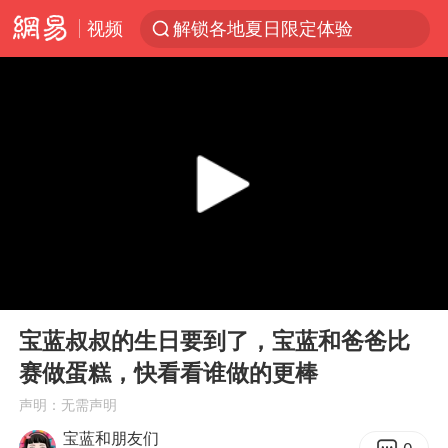
视频
解锁各地夏日限定体验
浙江温州发布台风橙色预警信号
富婆带资进组给自己硬加60多场吻戏
白海豚将正面袭击贯穿浙江
男童模仿奥特曼从高处跳下致骨折
金饰克价一夜涨回1300元
名创优品一次性内裤 颜面尽失
00:00
35:21
视频丨中国东方电气集团原党组副书记、董事宋致远被查
Play
Ent
full
梁家辉：到内地拍戏不是北上是回归
宝蓝叔叔的生日要到了，宝蓝和爸爸比
赛做蛋糕，快看看谁做的更棒
包文婧：二胎很难一碗水端平
声明：无需声明
香港宏福苑火灾或由烟头引起
宝蓝和朋友们