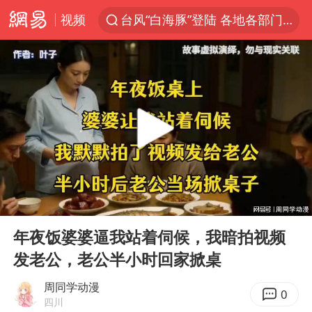
视频
台风“白海豚”登陆 各地各部门全力应对
20岁中国富二代在泰国被杀
白海豚雨量超越利奇马、巴威
人形机器人第一股
多地银行上调存款利率
上海地铁4条线路全线停运
白海豚路径图
00:00
26:38
NBA传奇教练老尼尔森去世
Play
Ent
full
武汉3名城管协管员殴打摊主被刑拘
年夜饭婆婆逼我站着伺候，我暗拍视频
发老公，老公半小时回家掀桌
4.2平卫生间补漏注胶花1.55万
宇树申购 中一签有望赚20万元
周同学动漫
0
四川