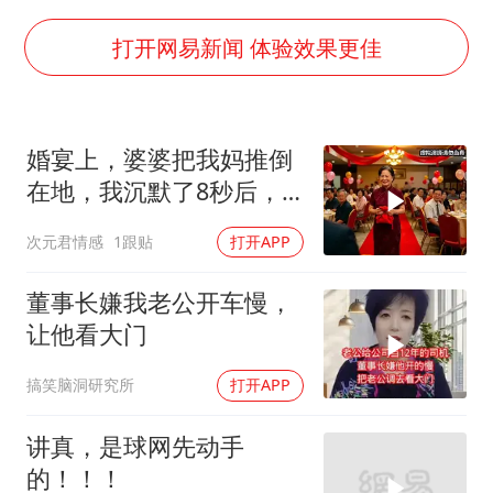
律师谈贾冰私人饭局被偷拍
面对面丨蔡磊：与渐冻症抗争 纵使不敌 也不屈服
打开网易新闻 体验效果更佳
男子结婚8年3个女儿都不是亲生
5万小车卖不动 微型代步车集体遇冷
婚宴上，婆婆把我妈推倒
手机真会“偷听”我们说话吗
在地，我沉默了8秒后，
梅婷12岁女儿百花奖发言
对老公说：你还有
次元君情感
1跟贴
打开APP
从科技创新看开局起步的时与势
董事长嫌我老公开车慢，
让他看大门
搞笑脑洞研究所
打开APP
讲真，是球网先动手
的！！！