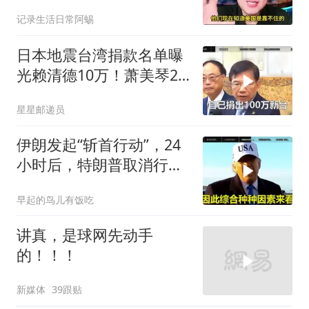
记录生活日常阿蜴
日本地震台湾捐款名单曝
光赖清德10万！萧美琴20
万，郑丽文100万
星星邮递员
伊朗发起“斩首行动”，24
小时后，特朗普取消行
动？美开始撤侨
早起的鸟儿有饭吃
讲真，是球网先动手
的！！！
新媒体
39跟贴