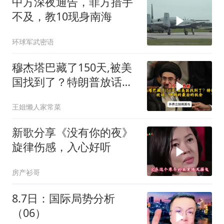
中方深夜通告，菲方措手
不及，教10现身南海
环球军武密语
穆杰塔巴藏了150天,被美
国找到了？特朗普放话：
伊朗的最后的机会
王姐懒人家常菜
新歌分享《没有你的夜》
旋律伤感，入心好听
房产衫哥
8.7日：国际局势分析
（06）