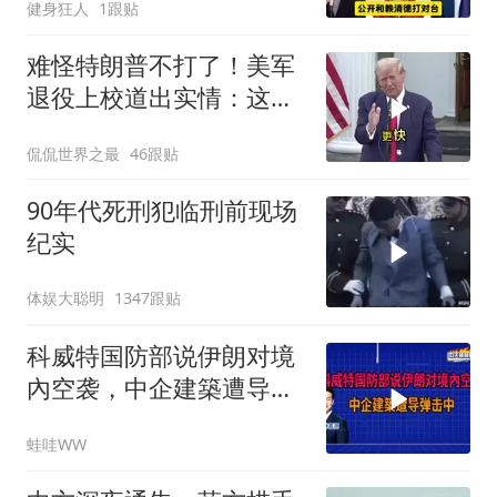
健身狂人
1跟贴
难怪特朗普不打了！美军
退役上校道出实情：这场
仗美国已经输了
侃侃世界之最
46跟贴
90年代死刑犯临刑前现场
纪实
体娱大聪明
1347跟贴
科威特国防部说伊朗对境
內空袭，中企建築遭导弹
击中｜介文汲.谢寒冰.张
蛙哇WW
延廷｜辣晚报20260806