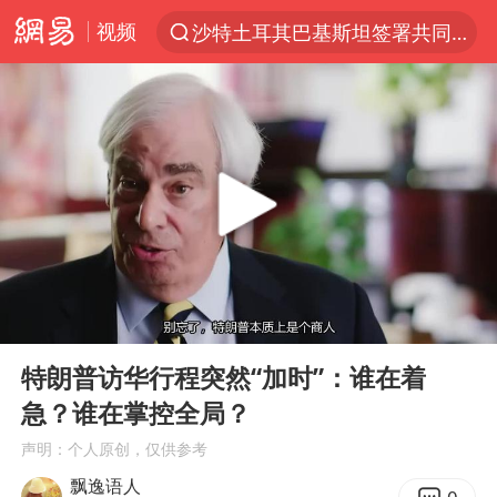
视频
沙特土耳其巴基斯坦签署共同防务协议
“电影+”如何激发千亿级消费新活力？
泉州市委书记张毅恭被查
台风白海豚已进入24小时警戒线
全球首个长时储能一体化产业园量产
台风白海豚或吞并鲸鱼 登陆地点更新
四川宜宾市高县4.9级地震致1人死亡
00:00
05:07
名创优品回应女子吐槽内裤质量差
Play
Ent
full
中巨芯：上半年归母净利润1405.77万元
特朗普访华行程突然“加时”：谁在着
急？谁在掌控全局？
中国女篮70-67险胜尼日利亚女篮
声明：个人原创，仅供参考
U17国足点球大战淘汰河床晋级决赛
飘逸语人