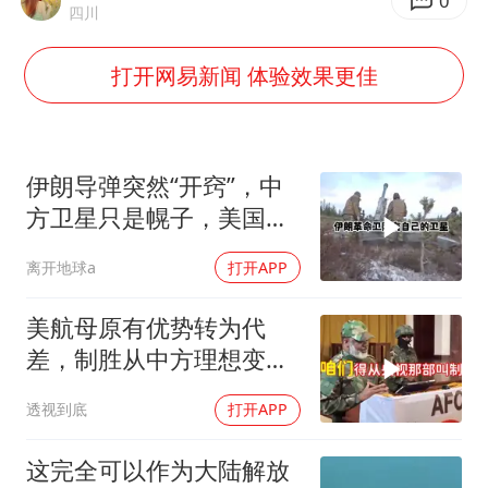
国防部：坚决反制任何闹海挑衅图谋
0
四川
胡彦斌韩磊 谁帮谁
打开网易新闻 体验效果更佳
胡彦斌获《歌手2026》歌王
秋天的第一杯奶茶到底有多火
38岁演员求职万岁山NPC成功
伊朗导弹突然“开窍”，中
我国外贸延续良好增长态势
方卫星只是幌子，美国真
正怕的是两件事
胜宏科技：股票交易异常波动
离开地球a
打开APP
夯实基础开新局
美航母原有优势转为代
差，制胜从中方理想变为
既定事实
透视到底
打开APP
这完全可以作为大陆解放