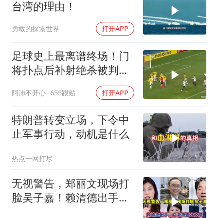
台湾的理由！
勇敢的探索世界
打开APP
足球史上最离谱终场！门
将扑点后补射绝杀被判无
效
阿沛不开心
655跟贴
打开APP
特朗普转变立场，下令中
止军事行动，动机是什么
热点一网打尽
无视警告，郑丽文现场打
脸吴子嘉！赖清德出手，
卢秀燕再次交底