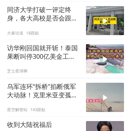
同济大学打破一评定终
身，各大高校是否会跟进
呢？
大秦论道
18跟贴
访华刚回国就开斩！泰国
果断叫停300亿美金工
程，转身死磕中泰
芝士星球啊
乌军连环“拆桥”掐断俄军
大动脉！克里米亚变孤
岛，黑海舰队被迫“搬
星空解密站
143跟贴
家”？
收到大陆祝福后