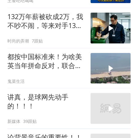
王飬吃吃喝喝
132万年薪被砍成2万，我
不吵不闹，等来对手13倍
年薪挖我
时尚的弄潮
7跟贴
都按中国标准来！为啥美
英当年拼命反对，联合国
反而全盘接受？
鬼菜生活
讲真，是球网先动手
的！！！
新媒体
39跟贴
论背景音乐的重要性！！