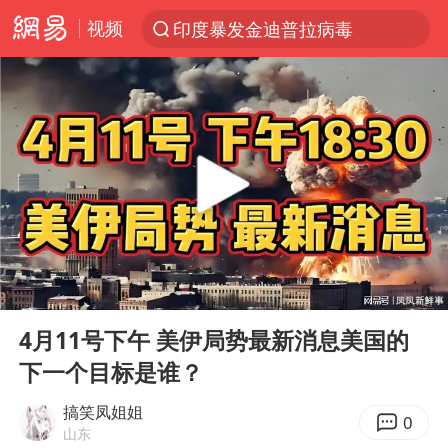
视频
印度暴发金迪普拉病毒
探寻“技能+”促就业创业新路
24小时不关空调 电费反而更低？
41岁女子为鼓励女儿考上985研究生
美国退回1000亿美元关税
维持强台风级！白海豚直奔华东沿海
“事业单位招聘不是人情买卖”
00:00
08:22
河南试行周五下午弹性离岗
Play
Ent
full
新华社权威快报|我国编制完成新版全月地质图
4月11号下午 美伊局势最新消息美国的
下一个目标是谁？
山东财大教授刘海明逝世 终年38岁
银行午休1.5小时 留个窗口行不行
搞笑凤姐姐
0
山东