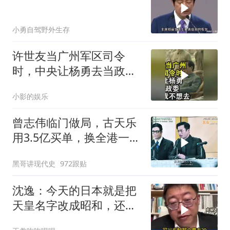
小勇自驾野外生存
许世友当广州军区司令
时，中央让杨勇去当政
委，杨勇说：我不想去
小影的娱乐
曾志伟临门做局，古天乐
用3.5亿买单，换全港一声
佩服！
黑哥讲现代史
972跟贴
沈逸：今天的日本就是把
天皇名字改成昭和，还是
吃不起饭团子！