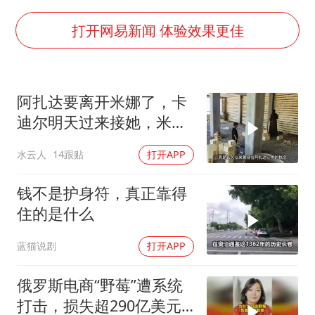
早田希娜挺进横滨女单16强
要给全体职工“应休尽休”的底气
打开网易新闻 体验效果更佳
如何把百年大党建设得更加坚强有力
80后女柜员逆袭成4200亿银行副行长
阿扎达要离开米娜了，卡
余承东口误将24999元电脑报成2499
迪尔明天过来接她，米娜
李亚鹏向地铁吐血女孩捐99999元
放手让女儿离开
水云人
14跟贴
打开APP
小伙靠AI减肥 45天瘦40斤进了ICU
总书记关心百姓身边这些民生大事
钱不是护身符，真正靠得
住的是什么
蓝猫说剧
打开APP
俄罗斯电商“野莓”遭系统
打击，损失超290亿美元#