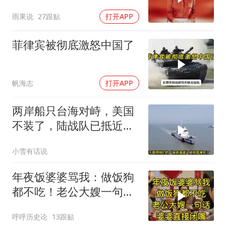
野莓＃殃及池鱼
雨果说
27跟贴
打开APP
菲律宾被彻底激怒中国了
帆海志
打开APP
两岸船只台海对峙，美国
不装了，陆战队已抵近台
岛，日本也介入了
小雪有话说
年夜饭婆婆骂我：做饭狗
都不吃！老公大嫂一句
话，婆婆直接闭嘴
呼呼历史论
13跟贴