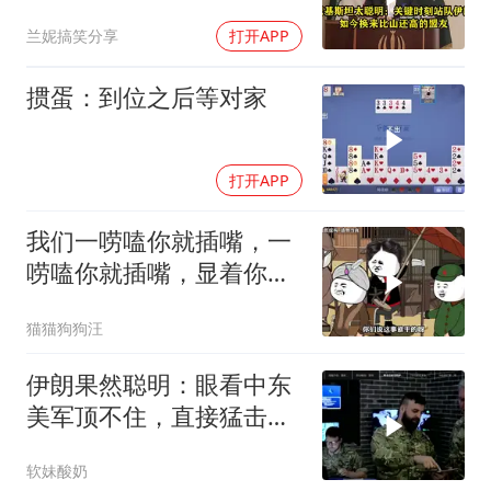
山还高的盟友
兰妮搞笑分享
打开APP
掼蛋：到位之后等对家
打开APP
我们一唠嗑你就插嘴，一
唠嗑你就插嘴，显着你
了？
猫猫狗狗汪
伊朗果然聪明：眼看中东
美军顶不住，直接猛击要
害，特朗普怂了
软妹酸奶