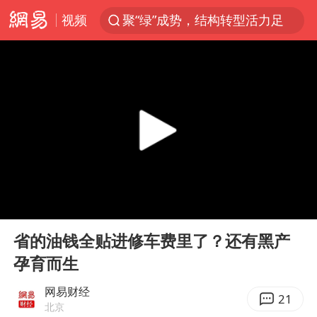
视频
聚“绿”成势，结构转型活力足
台风白海豚可能在浙闽沿海登陆
女子利用漏洞0元薅走3000多件家电
台风白海豚影响中国已成定局
80后女柜员逆袭成4200亿银行副行长
金饰克价大幅跳涨
狄龙7300万提前续约值不值
00:00
04:10
多地要求领导干部带头休假
Play
Ent
full
24小时不关空调 电费会更低吗
省的油钱全贴进修车费里了？还有黑产
孕育而生
龚宝冬烈士安葬仪式举行
浙江舟山21条水上客运航线停航
网易财经
21
北京