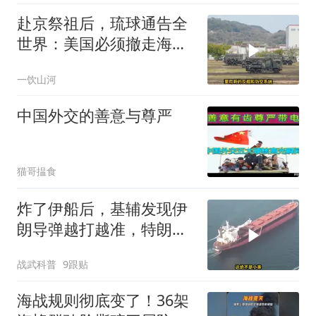
赴京祭祖后，琉球通告全
世界：美国必须撤走海马
斯，日本陷入被动
一饮山河
中国外交的善意与尊严
猫哥揾食
炸了伊船后，基辅发现伊
朗导弹越打越准，特朗普
要向普京“问罪”
战武科普
9跟贴
海战规则彻底变了！36架