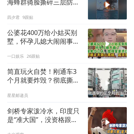
海蜂群骑脸撕碎三层防空
体系
四夕君
9跟贴
公婆花400万给小姑买别
墅，怀孕儿媳大闹闹事，
被老公狠心离婚
一口娱乐
26跟贴
简直玩火自焚！刚通车3
个月就要炸毁？彻底撕下
台当局遮羞布！
星星邮递员
剑桥专家泼冷水，印度只
是“准大国”，没资格跟中
美平起平坐