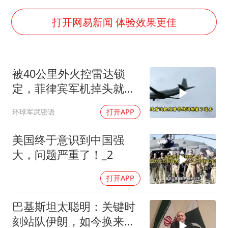
中央气象台发布台风黄色预警
“梅姨”准确年龄仍未知
打开网易新闻 体验效果更佳
新华社权威快报|我国编制完成新版全月地质图
今年4位周星驰电影配角去世
被40公里外火控雷达锁
号召领导带头休假 是大家不想休吗
定，菲律宾军机掉头就
中国五箭齐发反制美国
跑，欧盟1500万也救不了
环球军武密语
打开APP
场
中国经济展现强大韧性和活力
美国终于意识到中国强
大，问题严重了！_2
打开APP
巴基斯坦太聪明：关键时
刻站队伊朗，如今换来比