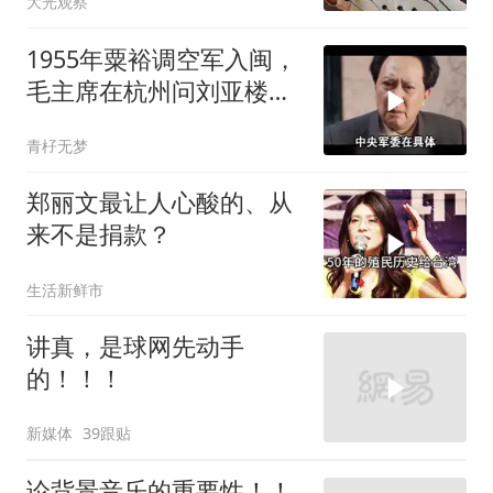
大光观察
1955年粟裕调空军入闽，
毛主席在杭州问刘亚楼：
谁决定的？
青杍无梦
郑丽文最让人心酸的、从
来不是捐款？
生活新鲜市
讲真，是球网先动手
的！！！
新媒体
39跟贴
论背景音乐的重要性！！