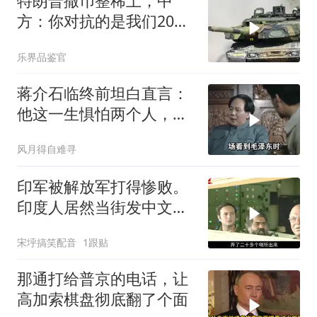
特朗普撒币整稀土，中
方：你对抗的是我们20年
的读书声
乐界品鉴官
蒋介石临终前坦白直言：
他这一生惧怕两个人，却
只敬佩一个人！
风月得自难寻
印军被解放军打得惨败。
印度人居然当街发中文教
材，直呼将被殖民
宋垀搞笑配音
1跟贴
那通打给普京的电话，让
高加索棋盘彻底翻了个面