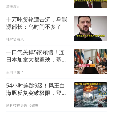
清衣渡a
十万吨货轮遭击沉，乌能
源部长：乌时间不多了
独醉笑清风
一口气关掉5家领馆！连
日本加拿大都遭殃，基辛
格临终遗言真应验了
王同学来了
54小时连跳9级！风王白
海豚反复突破极限，登陆
中日韩哪国？
黑科技在身边
6跟贴