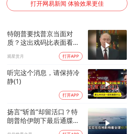
上门女婿出轨女邻居多年被判重婚罪
打开网易新闻 体验效果更佳
香港刷新1884年以来最高气温纪录
新疆一婚礼线上邀请引热议
特朗普要找普京当面对
《龙餐馆》 冲奖
质？这出戏码比表面看起
存款市场为何两极分化
来复杂得多
观星赏月
打开APP
云南一男子胃中取出180颗铁钉
以军士兵把枪口对准中国记者
听完这个消息，请保持冷
奋力开创中国式现代化建设新局面
静(1)
打开APP
扬言“斩首”却留活口？特
朗普给伊朗下最后通牒，
这盘棋下得真精