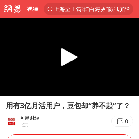
视频
上海金山筑牢“白海豚”防汛屏障
上半年我国经营主体结构持续优化
白海豚对华东华北影响会大于巴威
于东来回应胖东来近25年老店年底关闭
《披荆斩棘2026》阵容官宣
全球最大级别运输船通过长江大桥
独闯南太行的失联女生最后轨迹已确认
00:00
04:11
上海全力守护市民“菜篮子”
Play
Ent
full
国足U17与阿森纳决赛取消 并列冠军
用有3亿月活用户，豆包却“养不起”了？
白海豚北上或致京津冀暴雨
网易财经
0
北京
构建更高水平的全民健身公共服务体系