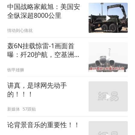
中国战略家戴旭：美国安
全纵深超8000公里
情动则心痛就
轰6N挂载惊雷-1画面首
曝：歼20护航，空基洲际
核打击拼图补齐
铁甲雄狮
讲真，是球网先动手
的！！！
新媒体
57跟贴
论背景音乐的重要性！！