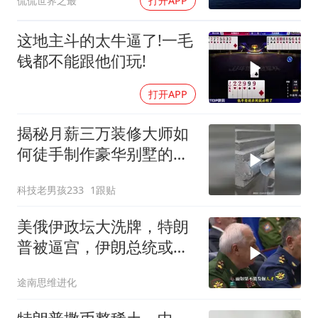
侃侃世界之最
打开APP
这地主斗的太牛逼了!一毛
钱都不能跟他们玩!
打开APP
揭秘月薪三万装修大师如
何徒手制作豪华别墅的罗
马柱？
科技老男孩233
1跟贴
美俄伊政坛大洗牌，特朗
普被逼宫，伊朗总统或下
台，普京有麻烦了
途南思维进化