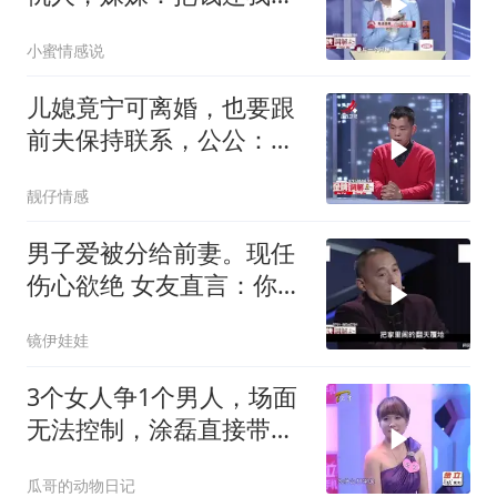
专家却支持姐姐
小蜜情感说
儿媳竟宁可离婚，也要跟
前夫保持联系，公公：把
彩礼全还给我就离
靓仔情感
男子爱被分给前妻。现任
伤心欲绝 女友直言：你让
我太失望了
镜伊娃娃
3个女人争1个男人，场面
无法控制，涂磊直接带着
评委离场罢录！
瓜哥的动物日记