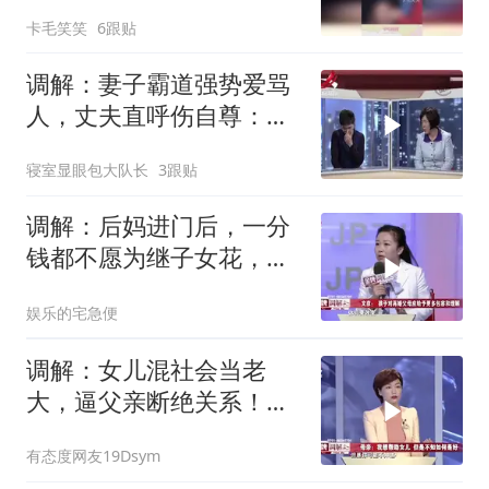
台就是一耳光
卡毛笑笑
6跟贴
调解：妻子霸道强势爱骂
人，丈夫直呼伤自尊：她
把我当儿子管
寝室显眼包大队长
3跟贴
调解：后妈进门后，一分
钱都不愿为继子女花，一
条短信太伤人
娱乐的宅急便
调解：女儿混社会当老
大，逼父亲断绝关系！女
儿：配不上我身份
有态度网友19Dsym