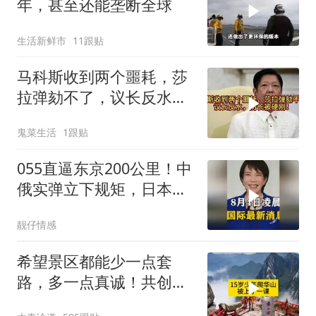
年，甚至还能垄断全球
生活新鲜市
11跟贴
马科斯收到两个噩耗，莎
拉弹劾不了，议长反水，
防长被硬刚！
鬼菜生活
1跟贴
055直逼东京200公里！中
俄实弹立下规矩，日本除
了拍照根本不敢动
靓仔情感
希望景区都能少一点套
路，多一点真诚！共创良
好旅游环境！