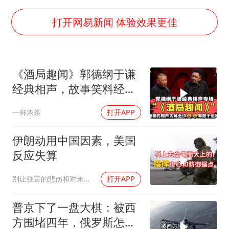
王艺迪无缘横滨赛决赛
泰国：高度重视中国游客旅游体验
打开网易新闻 体验效果更佳
于东来直播和胖东来核心团队开会
上海大部迎大暴雨
《酒局趣闻》郭德纲于谦
《龙餐馆》 冲奖
经典相声，故事笑料经典
蒯曼挺进WTT横滨冠军赛女单四强
不断！
一杯浓茶
打开APP
构建更高水平的全民健身公共服务体系
伊朗动用中国因素，美国
反应失算
别让往昔的悲伤和对未来的恐惧
打开APP
普京下了一盘大棋：被西
方围堵四年，俄罗斯怎么