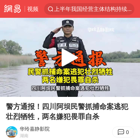
视频
上半年我国经营主体结构持续优化
上海有出现龙卷潜势
上海全域长途客运班次全部停运
今日15时起福州地铁高架区段停运
白海豚逼近浙闽沿海
1枚就能让航母瘫痪 轰-6J实力有多强
王艺迪2-4不敌张本美和止步4强
00:00
00:34
国足U17与阿森纳决赛取消 并列冠军
Play
Ent
full
上门女婿出轨女邻居多年被判重婚罪
警方通报！四川阿坝民警抓捕命案逃犯
壮烈牺牲，两名嫌犯畏罪自杀
王传君 《披荆斩棘》
2025年小学教师减少13.19万
华玲嘉静影院
0
湖南