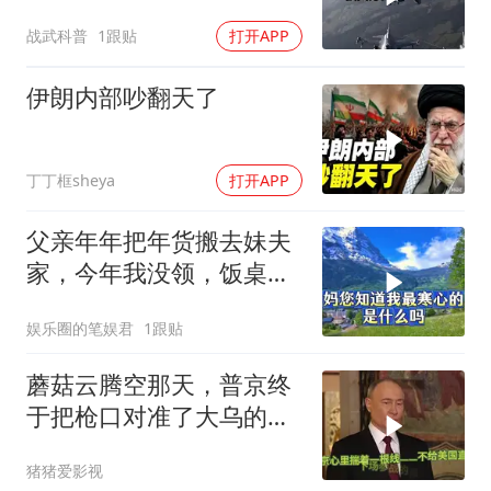
反倒打出了国运翻盘？
战武科普
1跟贴
打开APP
伊朗内部吵翻天了
丁丁框sheya
打开APP
父亲年年把年货搬去妹夫
家，今年我没领，饭桌上
儿子一句话全家沉默
娱乐圈的笔娱君
1跟贴
蘑菇云腾空那天，普京终
于把枪口对准了大乌的军
火库
猪猪爱影视