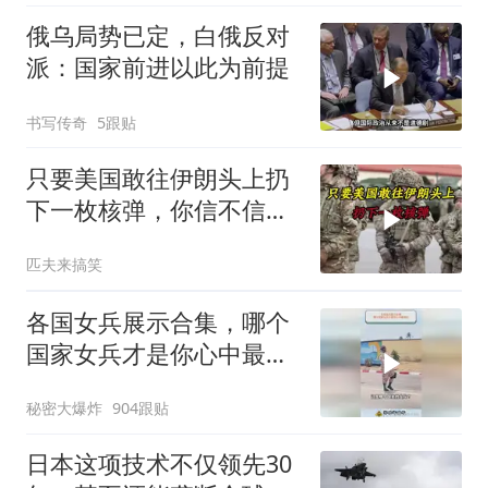
俄乌局势已定，白俄反对
派：国家前进以此为前提
书写传奇
5跟贴
只要美国敢往伊朗头上扔
下一枚核弹，你信不信，
明天乌克兰就会灰飞烟灭
匹夫来搞笑
1
各国女兵展示合集，哪个
国家女兵才是你心中最飒
的？
秘密大爆炸
904跟贴
日本这项技术不仅领先30