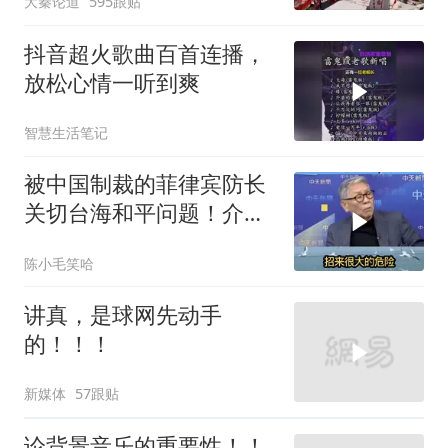
大秦论道
595跟贴
抖音超火歌曲百首连播，
放松心情一听到爽
智慧生活笔记
被中国制裁的菲律宾防长
关切台海和平问题！介文
汲：手伸的太长了
陈小毛笑哈
讲真，是球网先动手
的！！！
新媒体
57跟贴
论背景音乐的重要性！！