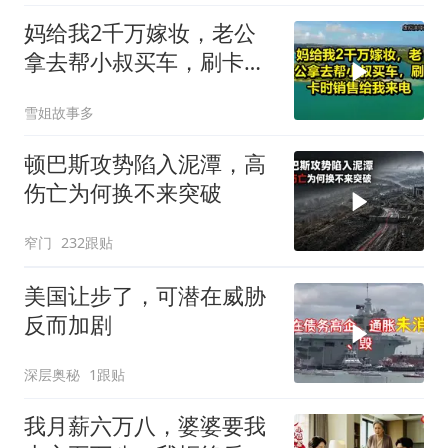
妈给我2千万嫁妆，老公
拿去帮小叔买车，刷卡时
销售给我来电！
雪姐故事多
顿巴斯攻势陷入泥潭，高
伤亡为何换不来突破
窄门
232跟贴
美国让步了，可潜在威胁
反而加剧
深层奥秘
1跟贴
我月薪六万八，婆婆要我