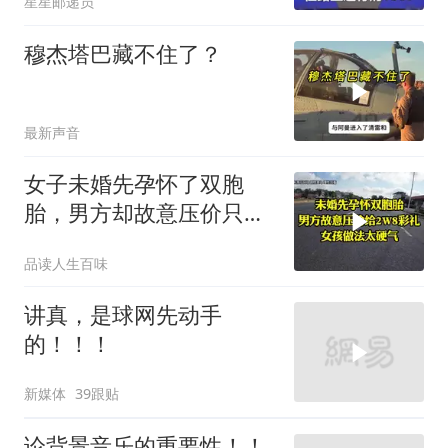
星星邮递员
穆杰塔巴藏不住了？
最新声音
女子未婚先孕怀了双胞
胎，男方却故意压价只给
2万8彩礼
品读人生百味
讲真，是球网先动手
的！！！
新媒体
39跟贴
论背景音乐的重要性！！