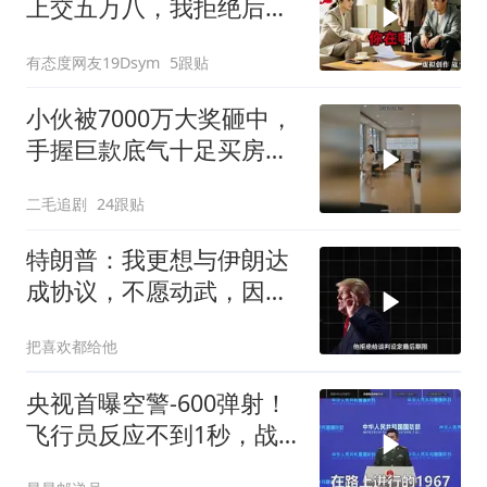
上交五万八，我拒绝后她
换了门锁，12天后我决意
有态度网友19Dsym
5跟贴
离婚
小伙被7000万大奖砸中，
手握巨款底气十足买房不
问价！
二毛追剧
24跟贴
特朗普：我更想与伊朗达
成协议，不愿动武，因为
那会有人丧生
把喜欢都给他
央视首曝空警-600弹射！
飞行员反应不到1秒，战
友牺牲无人退缩！