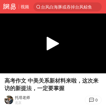
台风白海豚或吞掉台风鲸鱼
视频
以“新”破局 首发经济点亮城市消费活力
佛得角门将亮相智利俱乐部主场
看守所辅警收受10万获刑1年
宇树科技发行价格150.80元/股
宇树科技王兴兴身家有望超200亿元
五粮液渠道价一箱上涨近百元
CIA被曝已秘密设立古巴工作组
00:00
05:49
Play
Ent
贵州轮胎子公司获美国退税8136万
full
高考作文 中美关系新材料来啦，这次来
U17国足1分钟轰2球
访的新提法，一定要掌握
泰国一女公务员妆容引争议 本人回应
托塔老师
0
27岁女子成组织卖淫集团主犯被通缉
北京