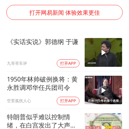
女子利用漏洞0元薅走3000多件家电
打开网易新闻 体验效果更佳
80后女柜员逆袭成4200亿银行副行长
把党建设得更加坚强有力
村民谈“梅姨”：叫的其实是“媒姨”
《实话实说》郭德纲 于谦
中国养老床位“三连降”
哪吒汽车南宁工厂设备降价20%拍卖
九哥哥车评
打开APP
奋进开新局 实干挑大梁
1950年林帅破例换将：黄
永胜调邓华任兵团司令
空景孤扰人心
打开APP
特朗普似乎难以控制情
绪，在白宫发出了大声咒