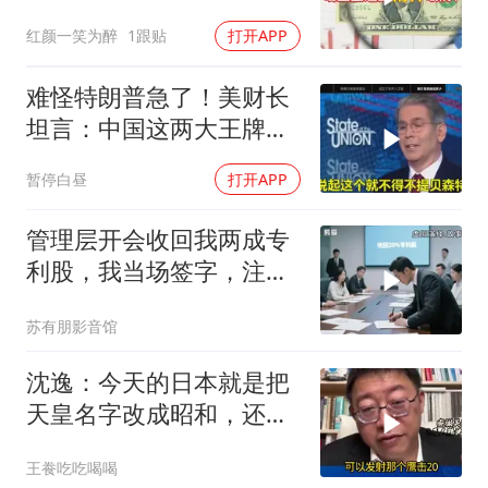
骂
红颜一笑为醉
1跟贴
打开APP
难怪特朗普急了！美财长
坦言：中国这两大王牌，
彻底锁死美国咽喉
暂停白昼
打开APP
管理层开会收回我两成专
利股，我当场签字，注销
核心技术授权，全员慌了
苏有朋影音馆
沈逸：今天的日本就是把
天皇名字改成昭和，还是
吃不起饭团子！
王飬吃吃喝喝