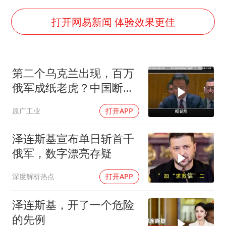
上海大部迎大暴雨
《龙餐馆》 冲奖
打开网易新闻 体验效果更佳
蒯曼挺进WTT横滨冠军赛女单四强
以军士兵把枪口对准中国记者
第二个乌克兰出现，百万
笔试第一被劝弃考涉事副校长被撤职
俄军成纸老虎？中国断了
白海豚5次眼壁置换
泽连斯基念想
原广工业
打开APP
构建更高水平的全民健身公共服务体系
泽连斯基宣布单日斩首千
俄军，数字漂亮存疑
深度解析热点
打开APP
泽连斯基，开了一个危险
的先例