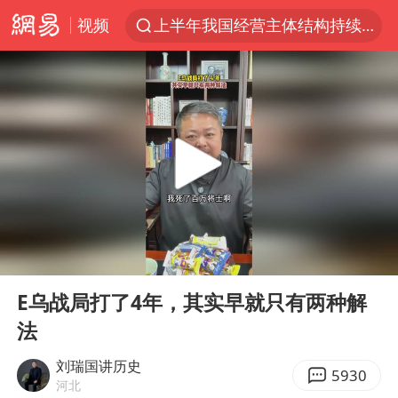
视频
上半年我国经营主体结构持续优化
王传君 《披荆斩棘》
上海：5号线16号线浦江线全线停运
白海豚预计将在浙江苍南到三门一带登陆
今日15时起福州地铁高架区段停运
国足U17与阿森纳决赛取消 并列冠军
王艺迪2-4不敌张本美和止步4强
00:00
00:33
上门女婿出轨女邻居多年被判重婚罪
Play
Ent
full
2025年小学教师减少13.19万
E乌战局打了4年，其实早就只有两种解
法
王艺迪无缘横滨赛决赛
泰国：高度重视中国游客旅游体验
刘瑞国讲历史
5930
河北