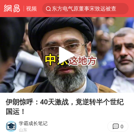
视频
东方电气原董事宋致远被查
台风白海豚闭眼了
“China Cool”火了，老外爱上中国避暑游
香港宏福苑火灾或由烟头引起
浙江台州《告全体市民书》
美拟年底前首次测试“金穹”反导系统
四川宜宾3.4级地震
00:00
05:29
网约车司机充电时猝死保险拒赔
Play
Ent
full
陕西柞水泥石流已致2死 仍有1人失联
伊朗惊呼：40天激战，竟逆转半个世纪
国运！
泰国初中生饮弹自尽前开了26枪
多所高校取消艺考
学霸成长笔记
0
山东