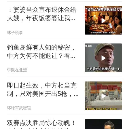
：婆婆当众宣布退休金给
大嫂，年夜饭婆婆让我结
账，我冷笑，婆婆傻眼
林子说事
钓鱼岛鲜有人知的秘密，
中方为何不能退让？看完
让国人自豪
李覴在北漂
即日起生效，中方相当克
制，只对美国开出5枪，
商务部二号令颁布
环球军武密语
双赛点决胜局惊心动魄！