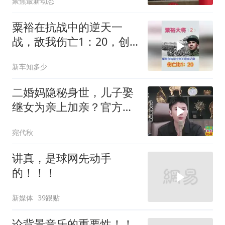
聚焦最新动态
粟裕在抗战中的逆天一
战，敌我伤亡1：20，创
抗战最高记录
新车知多少
二婚妈隐秘身世，儿子娶
继女为亲上加亲？官方怒
批！
宛代秋
讲真，是球网先动手
的！！！
新媒体
39跟贴
论背景音乐的重要性！！