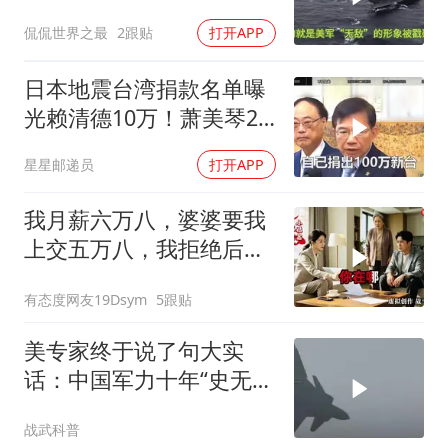
二楚
侃侃世界之最
2跟贴
打开APP
日本地震台湾捐款名单曝
光赖清德10万！萧美琴20
万，郑丽文100万
星星邮递员
打开APP
我月薪六万八，婆婆要我
上交五万八，我拒绝后她
换了门锁，12天后我决意
有态度网友19Dsym
5跟贴
离婚
美专家终于说了句大实
话：中国军力十年“史无前
例”狂飙，美国这次真坐不
战武科普
住了