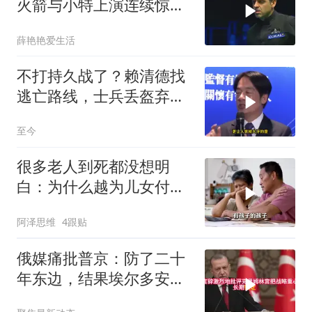
火箭与小特上演连续惊险
反转，结局舒服了
薛艳艳爱生活
不打持久战了？赖清德找
逃亡路线，士兵丢盔弃
甲，解放军对其更名
至今
很多老人到死都没想明
白：为什么越为儿女付
出，晚年越煎熬？
阿泽思维
4跟贴
俄媒痛批普京：防了二十
年东边，结果埃尔多安把
后院抄了