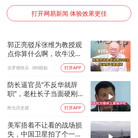
店主称换“青海拉面”招牌后生意更好
伊斯兰版北约来了吗
打开网易新闻 体验效果更佳
上半年国内居民出游人次34.63亿
22岁女生独闯南太行失联12天
郭正亮驳斥张维为教授观
薛之谦杭州站演唱会取消
点你算什么啊，吹牛没
张本智和：零封向鹏不意外
用！
吉罗很快乐
389跟贴
打开APP
今年第二强台风将带来多大影响
“准2万亿”之城点名支持三所大学
防长逼官员“不反华就辞
职”，老杜长子当面硬刚：
习近平心系体育强国建设
你凭什么？
附允历史观
打开APP
美军捂着不让看的战场损
失，中国卫星拍了个一清