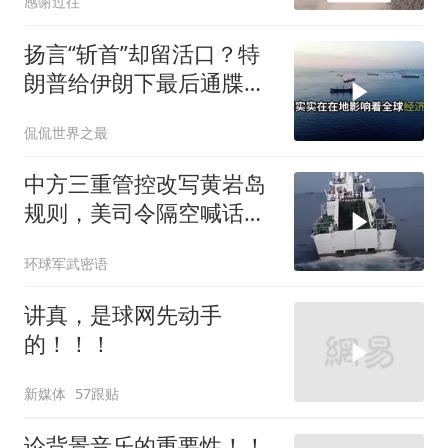
感谢过往
扬言“斩首”却留活口？特
朗普给伊朗下最后通牒，
这盘棋下得真精
侃侃世界之最
中方三重管控改写黄岩岛
规则，美司令隔空喊话露
了底牌
环球军武密语
讲真，是球网先动手
的！！！
新媒体
57跟贴
论背景音乐的重要性！！