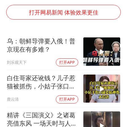
《龙餐馆》 冲奖
世界第1特鲁姆普斯诺克中国赛一轮游
打开网易新闻 体验效果更佳
上门女婿出轨女邻居多年被判重婚罪
构建更高水平的全民健身公共服务体系
乌：朝鲜导弹要入俄！普
云南一男子胃中取出180颗铁钉
京现在有多难？
景区回应“麦积山石窟看完需2000元”
刘乐观天下
打开APP
曹颖儿子首次演长剧
奋力开创中国式现代化建设新局面
白住哥家还讹钱？儿子惹
猫被抓伤，小姑子张口就
要精神费，太荒唐
鹿云清
打开APP
精讲《三国演义》之诸葛
亮借东风 一场天时与人性