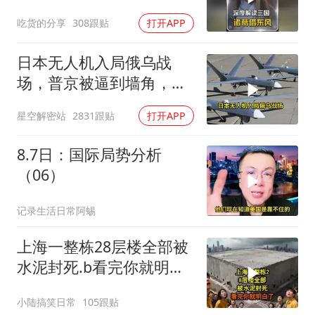
博弈的权谋大戏
吃货的分享
308跟贴
打开APP
日本无人机入局俄乌战
场，普京被逼到墙角，这
场仗只剩下死战一条路
星空解密站
2831跟贴
打开APP
8.7日：国际局势分析
（06）
记录生活日常阿蜴
上海一整栋28层楼全部被
水泥封死.b看完你就明白
了..s
小陆搞笑日常
105跟贴