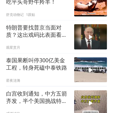
吃平头哥野牛羚羊！
舒克动物记
1跟贴
特朗普要找普京当面对
质？这出戏码比表面看起
来复杂得多
观星赏月
泰国果断叫停300亿美金
工程，转身死磕中泰铁路
星夜涟漪
白宫收到通知，中方五箭
齐发，半个美国挑战特朗
普，中期选举难了