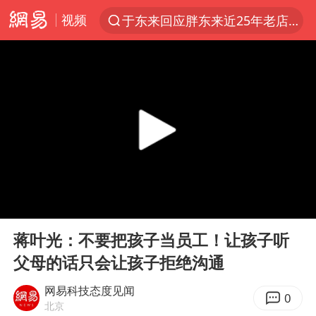
视频
于东来回应胖东来近25年老店年底关闭
上半年我国经营主体结构持续优化
俄称边境州遭乌大规模袭击已致13伤
《披荆斩棘2026》阵容官宣
杭州机场已取消航班388架次
浙江省委书记：该停下的坚决停下来
中国籍豪华游艇富商之子在泰国被杀
00:00
00:41
白海豚北上或致京津冀暴雨
Play
Ent
full
美将每月供乌爱国者拦截导弹
蒋叶光：不要把孩子当员工！让孩子听
父母的话只会让孩子拒绝沟通
国足U17与阿森纳决赛取消 并列冠军
新疆一婚礼线上邀请引热议
网易科技态度见闻
0
北京