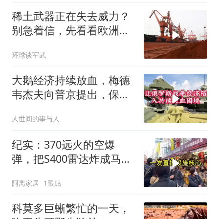
稀土武器正在失去威力？
别急着信，先看看欧洲军
工现在急成啥样了
环球谈军武
大鹅经济持续放血，梅德
韦杰夫向普京提出，保住
国家的唯一办法
人世间的事与人
纪实：370远火的空爆
弹，把S400雷达炸成马蜂
窝，靶标惨状让台军急眼
阿离家居
1跟贴
了
科莫多巨蜥繁忙的一天，