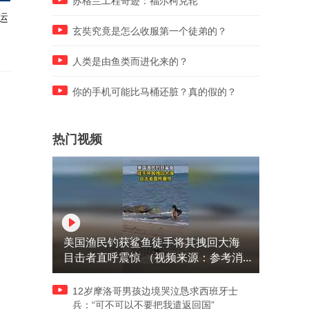
苏格兰工程奇迹：福尔柯克轮
运
楼下干饭香！楼上24小时不敢
金地九樾小区 | 夹层装修施
开窗，餐饮店、社区回应 #纠
产生异味 影响居住居民举家
玄奘究竟是怎么收服第一个徒弟的？
纷 #油烟 #扰民
离
人类是由鱼类而进化来的？
你的手机可能比马桶还脏？真的假的？
热门视频
美国渔民钓获鲨鱼徒手将其拽回大海
目击者直呼震惊 （视频来源：参考消
息）
12岁摩洛哥男孩边境哭泣恳求西班牙士
兵：“可不可以不要把我遣返回国”