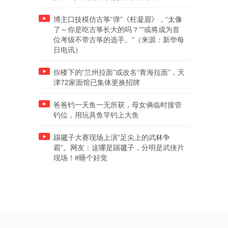
博主口技模仿古筝“弹”《枉凝眉》，“太像
了～你是吃古筝长大的吗？”“或将成为首
位考级不带古筝的选手。”（来源：新华每
日电讯）
你楼下的“兰州拉面”或改名“青海拉面”，天
津72家面馆已集体更换招牌
爸爸钓一天鱼一无所获，母女俩临时接管
钓位，用玩具鱼竿钓上大鱼
踢毽子大赛现场上演“足尖上的武林争
霸”。网友：这哪是踢毽子，分明是武侠片
现场！#睡个好觉