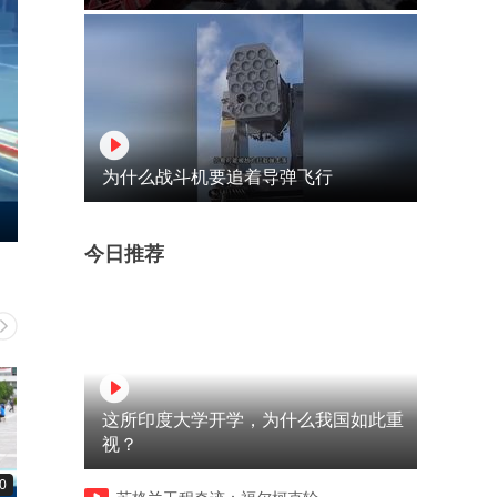
为什么战斗机要追着导弹飞行
今日推荐
这所印度大学开学，为什么我国如此重
视？
0
00:37
05:12