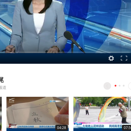
尾
频道
04:28
07:5