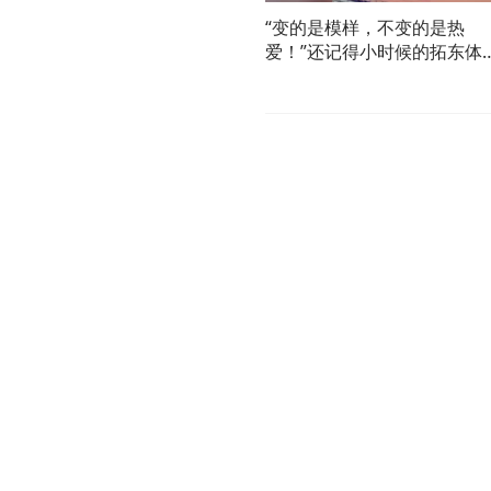
“变的是模样，不变的是热
爱！”还记得小时候的拓东体
育场吗？ #云南省运会 #激情
省运滇峰逐梦 #云南省第十七
届运动会 #回忆杀