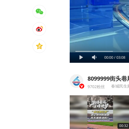
00:00
/
03:08
8099999街头巷
春城民生
9702粉丝
00:32