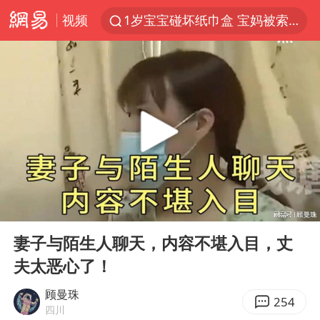
视频
1岁宝宝碰坏纸巾盒 宝妈被索赔924元
台风白海豚环流面积近似13个浙江
Meta被判支付5.67亿美元
台风白海豚逼近 暴雨大暴雨来袭
47岁妈妈突然产女 26岁女儿：很震惊
OpenAI为免费用户升级GPT-5.6 Luna
日本广岛民众举行游行反对政府行径
00:00
15:01
21楼高空抛物嫌疑人被拘留
Play
Ent
full
实探山东最热的“中国蔬菜之乡”
妻子与陌生人聊天，内容不堪入目，丈
夫太恶心了！
女子开一天一夜空调后二氧化碳中毒
台风白海豚最新路径研判来了
顾曼珠
254
四川