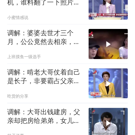
机，谁料翻了一下照片，
气得当场给他一巴掌
小蜜情感说
调解：婆婆去世才三个
月，公公竟然去相亲，儿
媳直呼太没人性
上班摸鱼一级选手
调解：啃老大哥仗着自己
是长子，非要霸占父亲遗
产，母亲：没你份
吃货的分享
调解：大哥出钱建房，父
亲却把房给弟弟，女儿说
真相令全场泪崩