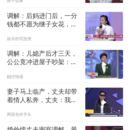
林子说事
调解：后妈进门后，一分
钱都不愿为继子女花，一
条短信太伤人
娱乐的宅急便
调解：儿媳产后才三天，
公公竟冲进屋子吵架：你
为什么生女儿
靓仔情感
妻子马上临产，丈夫却带
着情人私奔，丈夫：我是
被逼的
两面包夹芋头
婚外情丈夫密室调解，最