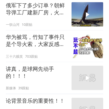
俄军下了多少订单？朝鲜
导弹工厂建新厂房，火星
11让乌军印象深刻
一饮山河
10跟贴
华为被骂，竹知了事件只
是个导火索，大家反感的
是打着国产之光旗
三十六贱笑
703跟贴
讲真，是球网先动手
的！！！
新媒体
39跟贴
论背景音乐的重要性！！