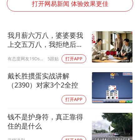
号召领导带头休假 是大家不想休吗
打开网易新闻 体验效果更佳
中国五箭齐发反制美国
律师称“梅姨”若满75岁或不适用死刑
我月薪六万八，婆婆要我
《歌手》歌王之战帮唱嘉宾官宣
上交五万八，我拒绝后她
要给全体职工“应休尽休”的底气
换了门锁，12天后我决意
有态度网友19Dsym
5跟贴
打开APP
空调发明出来竟然不是为了给人降温
离婚
中国经济展现强大韧性和活力
戴长胜掼蛋实战讲解
（2390）对家3个2全控
打开APP
钱不是护身符，真正靠得
住的是什么