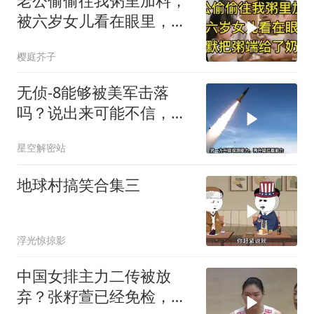
老公偷偷往我粥里加料，
被六岁女儿看在眼里，默
默把粥端给了奶奶
樱庭芥子
无侦-8能够被美军击落
吗？说出来可能不信，无
侦-8本身就是无解的阳
星空解密站
谋，美军打不打都得吃大
亏
地球村搞笑合集三
浮光惊掠影
中国女排主力二传被放
弃？张籽萱已经免检，赵