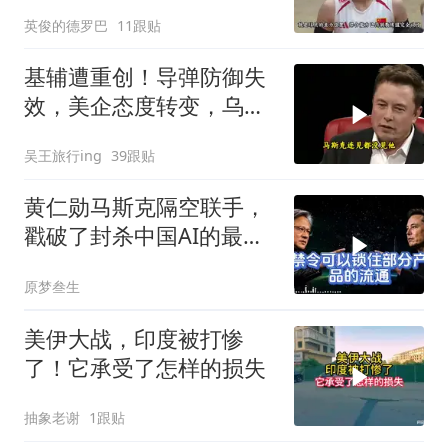
勇为她选替补
英俊的德罗巴
11跟贴
基辅遭重创！导弹防御失
效，美企态度转变，乌处
境艰难
吴王旅行ing
39跟贴
黄仁勋马斯克隔空联手，
戳破了封杀中国AI的最大
谎言
原梦叁生
美伊大战，印度被打惨
了！它承受了怎样的损失
抽象老谢
1跟贴