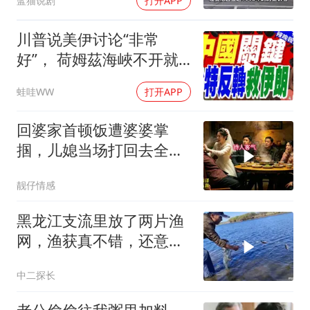
蓝猫说剧
打开APP
川普说美伊讨论“非常
好”， 荷姆茲海峽不开就
出重拳｜帅化民.孙大千.
蛙哇WW
打开APP
谢寒冰｜辣晚报20260805
回婆家首顿饭遭婆婆掌
掴，儿媳当场打回去全家
惊呆
靓仔情感
黑龙江支流里放了两片渔
网，渔获真不错，还意外
收获几条狗鱼棒子
中二探长