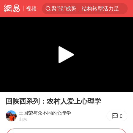
视频
聚“绿”成势，结构转型活力足
80后女柜员逆袭成4200亿银行副行长
郑国霖回应去景区上班被保安拦下
金饰克价大幅跳涨
台风白海豚可能在浙闽沿海登陆
多地要求领导干部带头休假
24小时不关空调 电费会更低吗
00:00
10:43
龚宝冬烈士安葬仪式举行
Play
Ent
full
女子利用漏洞0元买了3千台电器
回陕西系列：农村人爱上心理学
浙江舟山21条水上客运航线停航
王国荣与众不同的心理学
0
山东
今年4位周星驰电影配角去世