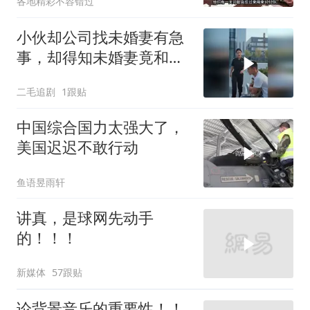
各地精彩不容错过
小伙却公司找未婚妻有急
事，却得知未婚妻竟和别
人订婚！
二毛追剧
1跟贴
中国综合国力太强大了，
美国迟迟不敢行动
鱼语昱雨轩
讲真，是球网先动手
的！！！
新媒体
57跟贴
论背景音乐的重要性！！