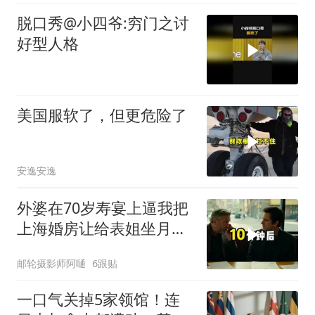
脱口秀@小四爷:穷门之讨
好型人格
美国服软了，但更危险了
安逸安逸
外婆在70岁寿宴上逼我把
上海婚房让给表姐坐月
子，我说行转问舅舅
邮轮摄影师阿嗵
6跟贴
一口气关掉5家领馆！连