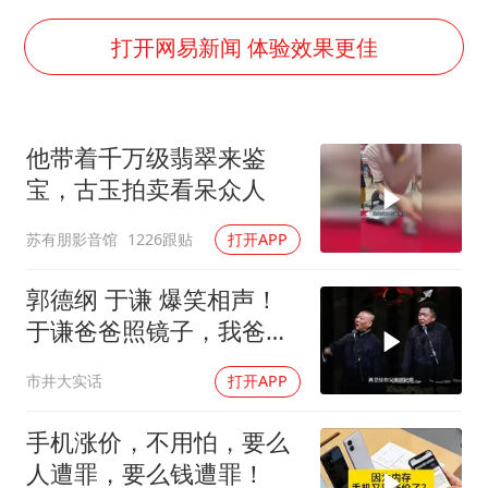
国足U17与阿森纳决赛取消 并列冠军
打开网易新闻 体验效果更佳
构建更高水平的全民健身公共服务体系
云南一男子胃中取出180颗铁钉
景区回应“麦积山石窟看完需2000元”
他带着千万级翡翠来鉴
曹颖儿子首次演长剧
宝，古玉拍卖看呆众人
以军士兵把枪口对准中国记者
苏有朋影音馆
1226跟贴
打开APP
奋力开创中国式现代化建设新局面
郭德纲 于谦 爆笑相声！
于谦爸爸照镜子，我爸爸
东方不败呀，两口子长反
市井大实话
打开APP
了
手机涨价，不用怕，要么
人遭罪，要么钱遭罪！