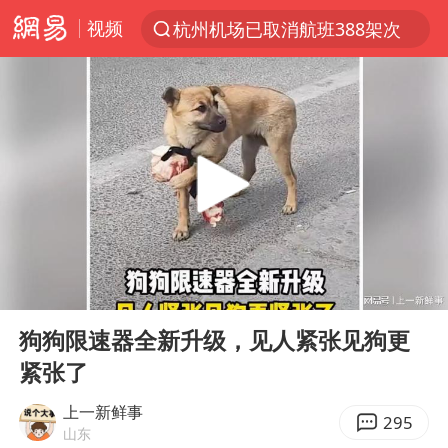
杭州机场已取消航班388架次
视频
上半年我国经营主体结构持续优化
于东来回应胖东来近25年老店年底关闭
《披荆斩棘2026》阵容官宣
中国籍豪华游艇富商之子在泰国被杀
白海豚北上或致京津冀暴雨
美将每月供乌爱国者拦截导弹
《龙餐馆》 冲奖
00:00
02:00
世界第1特鲁姆普斯诺克中国赛一轮游
Play
Ent
full
狗狗限速器全新升级，见人紧张见狗更
上门女婿出轨女邻居多年被判重婚罪
紧张了
新疆一婚礼线上邀请引热议
上一新鲜事
295
香港刷新1884年以来最高气温纪录
山东