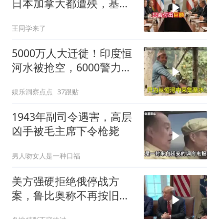
日本加拿大都遭殃，基辛
格临终遗言真应验了
王同学来了
5000万人大迁徙！印度恒
河水被抢空，6000警力全
员戒备！
娱乐洞察点点
37跟贴
1943年副司令遇害，高层
凶手被毛主席下令枪毙
男人吻女人是一种口福
美方强硬拒绝俄停战方
案，鲁比奥称不再按旧路
线谈判