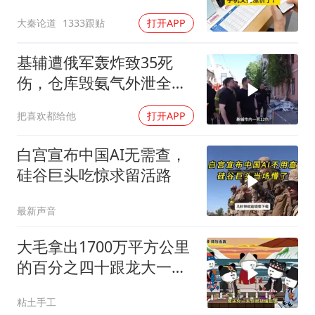
大秦论道
1333跟贴
打开APP
基辅遭俄军轰炸致35死
伤，仓库毁氨气外泄全城
警报
把喜欢都给他
打开APP
白宫宣布中国AI无需查，
硅谷巨头吃惊求留活路
最新声音
大毛拿出1700万平方公里
的百分之四十跟龙大一起
开发[震惊][震惊]
粘土手工