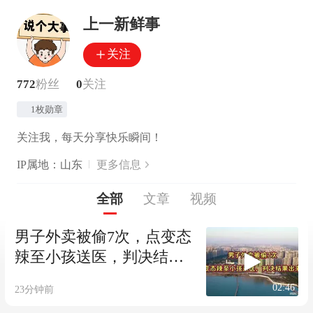
上一新鲜事
关注
772
粉丝
0
关注
1枚勋章
关注我，每天分享快乐瞬间！
IP属地：山东
更多信息
全部
文章
视频
男子外卖被偷7次，点变态
辣至小孩送医，判决结果
出来了
02:46
23分钟前