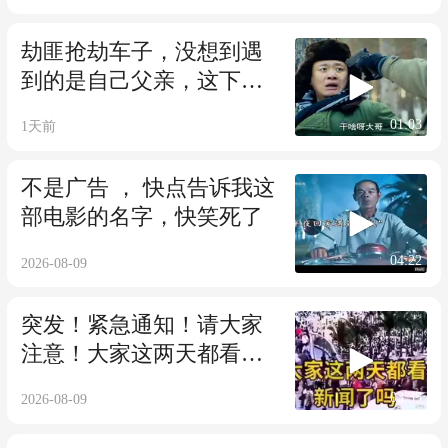
劫匪抢劫车子，没想到遇
到的是自己父亲，这下悲
剧了!
01:03
1天前
不是广告 ， 快点告诉我这
部电影的名字，快笑死了
04:22
2026-08-09
突发！紧急通知！请大家
注意！大家这两天都看新
闻了吗？
03:35
2026-08-09