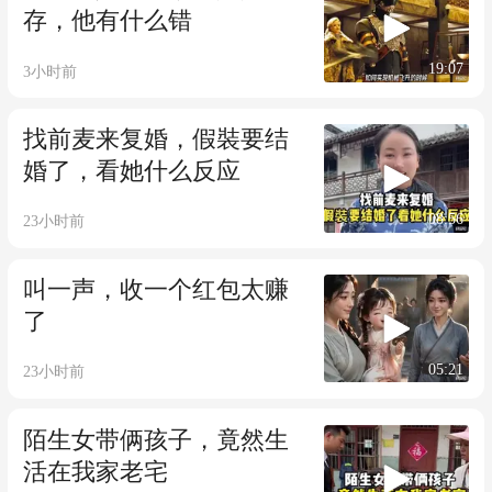
存，他有什么错
19:07
3小时前
找前麦来复婚，假裝要结
婚了，看她什么反应
08:56
23小时前
叫一声，收一个红包太赚
了
05:21
23小时前
陌生女带俩孩子，竟然生
活在我家老宅