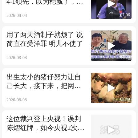
4-1领先，以为稳赢了，没
想到向鹏大爆发
07:06
2026-08-08
用了两天酒制子就烦了 说
简直在受洋罪 明儿不使了
10:08
2026-08-08
出生太小的猪仔努力让自
己长大，接下来，把网友
都看破防了！
08:49
2026-08-08
这位裁判登上央视！误判
陈熠红牌，如今央视2次提
到她的判罚