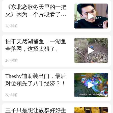
《东北恋歌冬天里的一把
火》因为一个片段看了整
部剧
07:03
1小时前
抽干天然湖捕鱼，一湖鱼
全落网，这招太狠了。
08:59
2小时前
Theshy辅助装出门，最后
对位领先了八千经济？！
06:18
2小时前
王子只是想让族群好好生