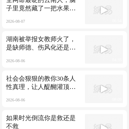
子里竟然藏了一把水果
刀！
06:54
2026-08-07
湖南被举报女教师火了，
是缺师德、伤风化还是行
为自由
04:35
2026-08-06
社会会狠狠的教你30条人
性真理，让人醍醐灌顶，
句句经典。
08:09
2026-08-06
如果时光倒流你是救还是
不救