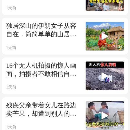
12:51
1天前
独居深山的伊朗女子从容
自在，简简单单的山居生
活好解压
21:18
1天前
16个无人机拍摄的惊人画
面，拍摄者不敢相信自己
的眼睛
10:35
1天前
残疾父亲带着女儿在路边
卖芒果，却遭到别人的嫌
弃！小哥送上温暖
03:46
1天前