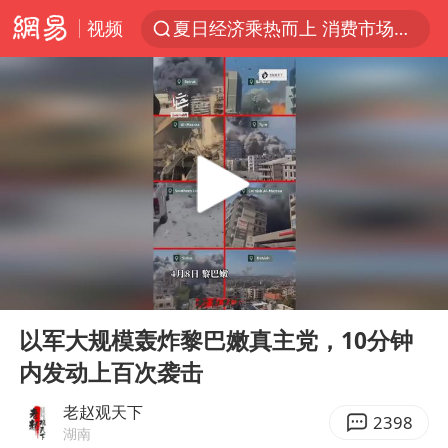
视频
夏日经济乘热而上 消费市场向新而行
白海豚对华东华北影响会大于巴威
以拒绝“和平委员会”的加沙和平计划
浙江省甬江发生2026年第1号洪水
美将每月供乌爱国者拦截导弹
独闯南太行的失联女生最后轨迹已确认
央视新主播李秋莹母校发文祝贺
00:00
00:54
白海豚北上或致京津冀暴雨
Play
Ent
full
全球最大级别运输船通过长江大桥
以军大规模轰炸黎巴嫩真主党，10分钟
内发动上百次袭击
上门女婿出轨女邻居多年被判重婚罪
国足U17与阿森纳决赛取消 并列冠军
老赵观天下
2398
湖南