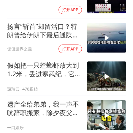
打开APP
扬言“斩首”却留活口？特
朗普给伊朗下最后通牒，
这盘棋下得真精
侃侃世界之最
打开APP
假如把一只螳螂虾放大到
1.2米，丢进寒武纪，它能
战胜当代霸主吗
璩瑞云
478跟贴
遗产全给弟弟，我一声不
吭辞职搬家，除夕夜父亲
喊我结账，我笑了
一口娱乐