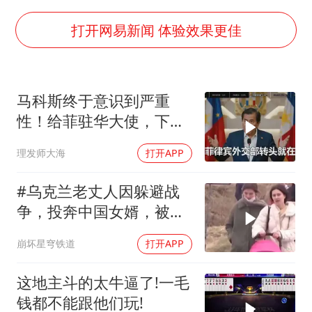
香港刷新1884年以来最高气温纪录
上海全力守护市民“菜篮子”
打开网易新闻 体验效果更佳
暑期研学游升温 在旅途中增长知识
猫咪过火把节被抹成黑猫
马科斯终于意识到严重
宝妈给四胞胎取名平安喜乐
性！给菲驻华大使，下达
BLG经理辟谣Bin离队
5个必须完成的任务
理发师大海
打开APP
总书记点赞的非遗苗绣焕发新生机
#乌克兰老丈人因躲避战
争，投奔中国女婿，被眼
前城市繁荣震惊
崩坏星穹铁道
打开APP
这地主斗的太牛逼了!一毛
钱都不能跟他们玩!