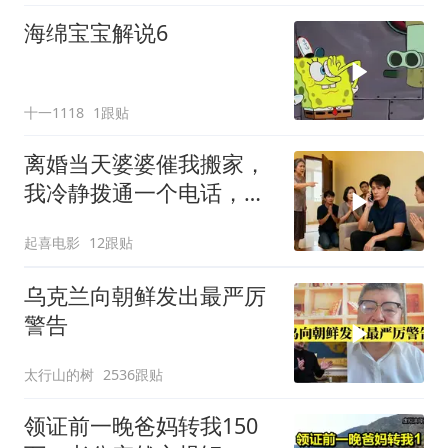
海绵宝宝解说6
十一1118
1跟贴
离婚当天婆婆催我搬家，
我冷静拨通一个电话，全
家跪求我别走
起喜电影
12跟贴
乌克兰向朝鲜发出最严厉
警告
太行山的树
2536跟贴
领证前一晚爸妈转我150