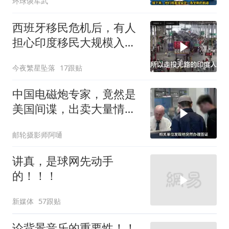
环球谈军武
西班牙移民危机后，有人
担心印度移民大规模入侵
中国，这可能吗？
今夜繁星坠落
17跟贴
中国电磁炮专家，竟然是
美国间谍，出卖大量情
报，让国家损失惨重
邮轮摄影师阿嗵
讲真，是球网先动手
的！！！
新媒体
57跟贴
论背景音乐的重要性！！