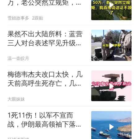
万，老公突然立规矩，我
直接说这证不领了！
雪姐故事多
2跟贴
果然不出大陆所料：蓝营
三人对台表述罕见升级，
郑丽文这次赌对了
温一壶皎月
梅德韦杰夫改口太快，几
天前高呼生死存亡，几天
后又换了一个说法
大眼妹妹
1死11伤！以军不宣而
战，伊朗最高领袖下落不
明？特朗普发出通牒