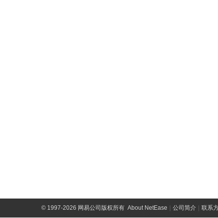
©
1997-2026 网易公司版权所有
About NetEase
|
公司简介
|
联系