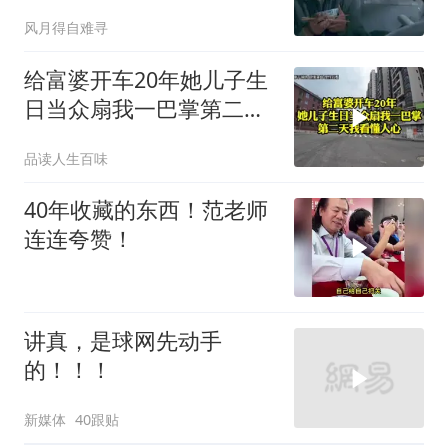
风月得自难寻
给富婆开车20年她儿子生
日当众扇我一巴掌第二天
我看懂人心
品读人生百味
40年收藏的东西！范老师
连连夸赞！
讲真，是球网先动手
的！！！
新媒体
40跟贴