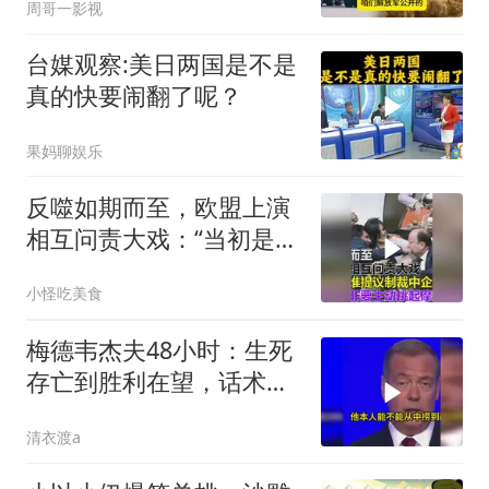
周哥一影视
台媒观察:美日两国是不是
真的快要闹翻了呢？
果妈聊娱乐
反噬如期而至，欧盟上演
相互问责大戏：“当初是谁
提议制裁中企的？”
小怪吃美食
梅德韦杰夫48小时：生死
存亡到胜利在望，话术变
现实不变
清衣渡a