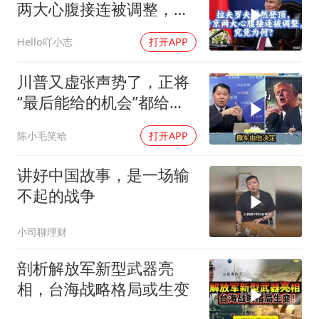
两大心腹接连被调整，究
竟为何？
Hello吖小志
打开APP
川普又虚张声势了，正将
“最后能给的机会”都给伊
朗！台媒点评
陈小毛笑哈
打开APP
讲好中国故事，是一场输
不起的战争
小司聊理财
剖析解放军新型武器亮
相，台海战略格局或生变