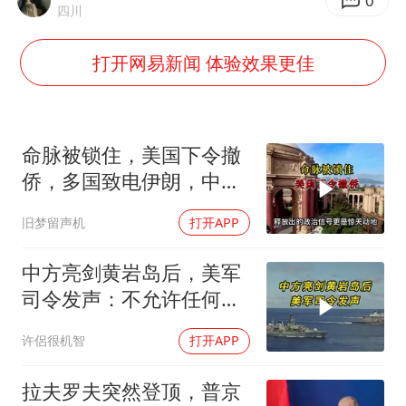
茅台部分直营店飞天茅台提价
0
四川
白海豚将正面袭击贯穿浙江
打开网易新闻 体验效果更佳
酒店回应车内过夜被收150元
黄金牛市回来了吗
杭州全市有序停课
命脉被锁住，美国下令撤
乐享全民健身 共筑健康中国
侨，多国致电伊朗，中国
两大判断全部成真
旧梦留声机
打开APP
中方亮剑黄岩岛后，美军
司令发声：不允许任何国
家主宰印太
许侶很机智
打开APP
拉夫罗夫突然登顶，普京