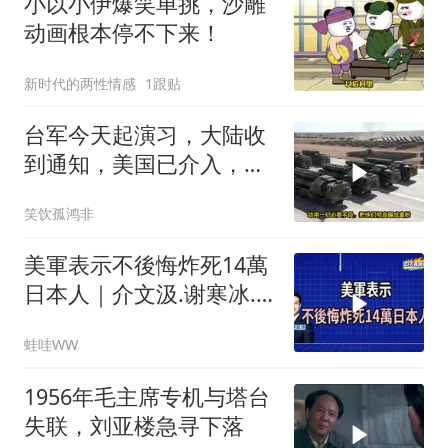
小以小伊爆笑单挑，沙雕
动画根本停不下来！
新时代的两性情感
1跟贴
台军今天起演习，大陆收
到通知，美国已介入，日
本涉台表述也变了
笑饮孤鸿非
美軍表示不後悔炸死14萬
日本人｜介文汲.谢寒冰.
张延廷｜辣晚报20260806
蛙哇WW
1956年毛主席专机与塔台
失联，刘亚楼急寻下落