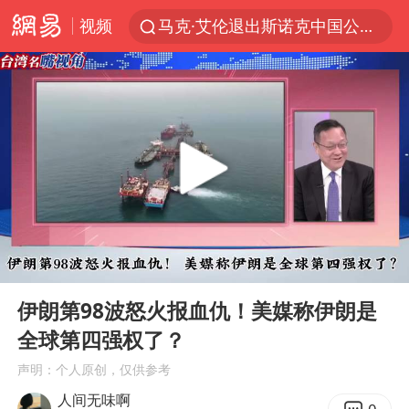
视频
马克·艾伦退出斯诺克中国公开赛
新疆优化调整景区内自驾服务费
上四休三，但降薪1000元，你接受吗？
WTT瑞典大满贯女单签表出炉
情侣平潭拍日出坠崖1死1伤
36岁男演员成景区NPC后人气爆棚
全民健身事业高质量发展
00:00
15:11
台当局重金为“台独”织“皇帝新衣”
Play
Ent
full
几元成本的AI广告导致千万市值蒸发
伊朗第98波怒火报血仇！美媒称伊朗是
全球第四强权了？
老挝国会主席赛宋蓬逝世
声明：个人原创，仅供参考
《欢迎来龙餐馆》口碑
人间无味啊