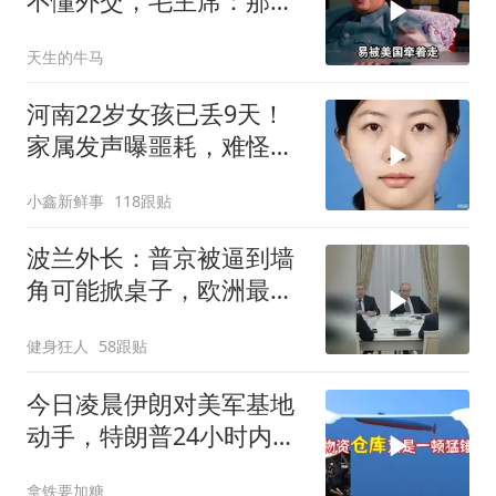
不懂外交，毛主席：那我
也送你一顶帽子
天生的牛马
河南22岁女孩已丢9天！
家属发声曝噩耗，难怪搜
救犬也闻不到气味
小鑫新鲜事
118跟贴
波兰外长：普京被逼到墙
角可能掀桌子，欧洲最担
心的不是俄军有多强
健身狂人
58跟贴
今日凌晨伊朗对美军基地
动手，特朗普24小时内服
软
拿铁要加糖