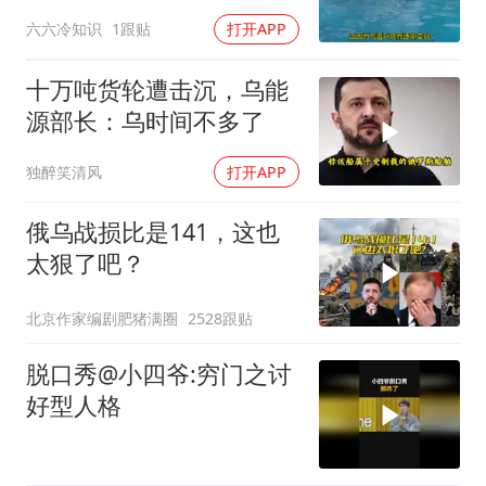
六六冷知识
1跟贴
打开APP
十万吨货轮遭击沉，乌能
源部长：乌时间不多了
独醉笑清风
打开APP
俄乌战损比是141，这也
太狠了吧？
北京作家编剧肥猪满圈
2528跟贴
脱口秀@小四爷:穷门之讨
好型人格