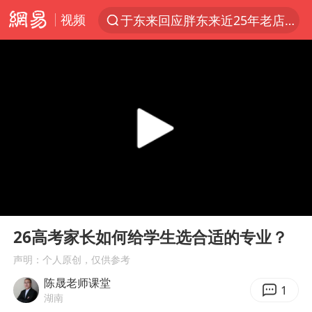
视频
于东来回应胖东来近25年老店年底关闭
上半年我国经营主体结构持续优化
俄称边境州遭乌大规模袭击已致13伤
《披荆斩棘2026》阵容官宣
全球最大级别运输船通过长江大桥
白海豚北上或致京津冀暴雨
10余省份将出现强风雨 局地特大暴雨
00:00
02:35
国足U17与阿森纳决赛取消 并列冠军
Play
Ent
full
《龙餐馆》 冲奖
26高考家长如何给学生选合适的专业？
构建更高水平的全民健身公共服务体系
声明：个人原创，仅供参考
陈晟老师课堂
上门女婿出轨女邻居多年被判重婚罪
1
湖南