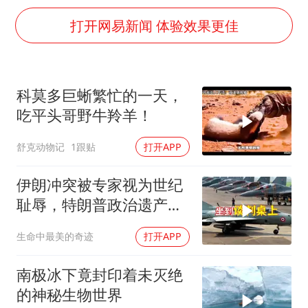
香港刷新1884年以来最高气温纪录
打开网易新闻 体验效果更佳
新疆一婚礼线上邀请引热议
世界第1特鲁姆普斯诺克中国赛一轮游
美将每月供乌爱国者拦截导弹
科莫多巨蜥繁忙的一天，
云南一男子胃中取出180颗铁钉
吃平头哥野牛羚羊！
以军士兵把枪口对准中国记者
舒克动物记
1跟贴
打开APP
“开学三件套”全线暴涨
伊朗冲突被专家视为世纪
奋力开创中国式现代化建设新局面
耻辱，特朗普政治遗产遭
遇毁灭性打击
生命中最美的奇迹
打开APP
南极冰下竟封印着未灭绝
的神秘生物世界