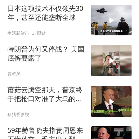
日本这项技术不仅领先30
年，甚至还能垄断全球
生活新鲜市
31跟贴
特朗普为何又停战？ 美国
底裤要露了
曹教员
蘑菇云腾空那天，普京终
于把枪口对准了大乌的军
火库
猪猪爱影视
59年赫鲁晓夫指责周恩来