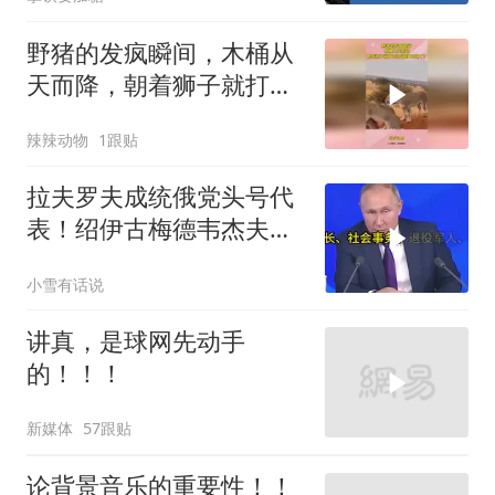
野猪的发疯瞬间，木桶从
天而降，朝着狮子就打去
知道自己玩大了
辣辣动物
1跟贴
拉夫罗夫成统俄党头号代
表！绍伊古梅德韦杰夫双
双出局，普京这步棋你看
小雪有话说
懂了吗
讲真，是球网先动手
的！！！
新媒体
57跟贴
论背景音乐的重要性！！