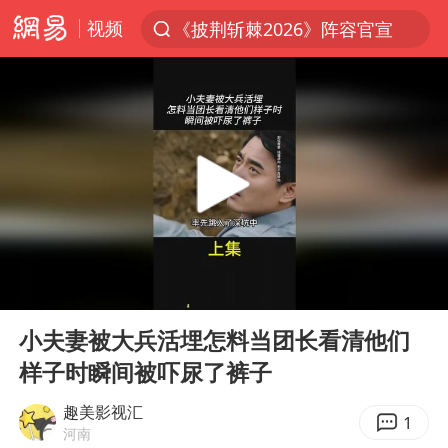
视频
《披荆斩棘2026》阵容官宣
上半年我国经营主体结构持续优化
俄称边境州遭乌大规模袭击已致13伤
杭州机场已取消航班388架次
于东来回应胖东来近25年老店年底关闭
浙江省委书记：该停下的坚决停下来
中国籍豪华游艇富商之子在泰国被杀
00:00
01:20
白海豚北上或致京津冀暴雨
Play
Ent
full
美将每月供乌爱国者拦截导弹
小夫妻被大兵活埋怎料当团长看清他们
样子时瞬间被吓尿了裤子
国足U17与阿森纳决赛取消 并列冠军
10余省份将出现强风雨 局地特大暴雨
趣美影视汇
1
河南