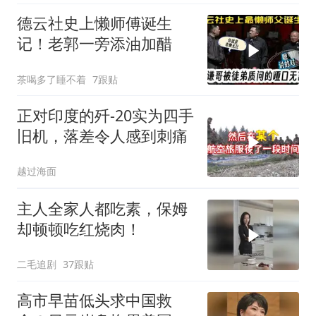
德云社史上懒师傅诞生
记！老郭一旁添油加醋
茶喝多了睡不着
7跟贴
正对印度的歼-20实为四手
旧机，落差令人感到刺痛
越过海面
主人全家人都吃素，保姆
却顿顿吃红烧肉！
二毛追剧
37跟贴
高市早苗低头求中国救