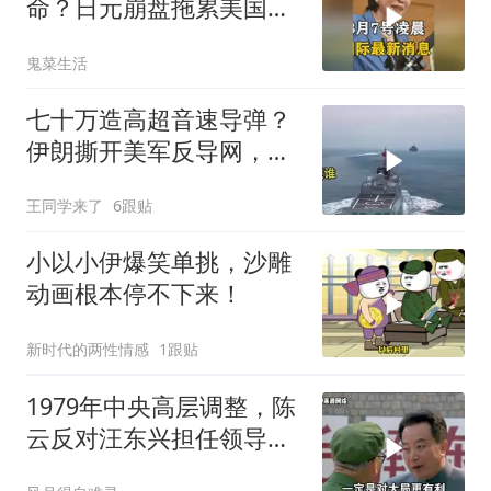
命？日元崩盘拖累美国下
水！川普也坐不住了
鬼菜生活
七十万造高超音速导弹？
伊朗撕开美军反导网，炸
出中国工业底牌
王同学来了
6跟贴
小以小伊爆笑单挑，沙雕
动画根本停不下来！
新时代的两性情感
1跟贴
1979年中央高层调整，陈
云反对汪东兴担任领导职
务