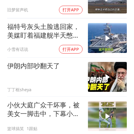
打，俄向亚洲借兵
旧梦留声机
打开APP
福特号灰头土脸逃回家，
美媒盯着福建舰半天憋出
一句话：这不是终点
小雪有话说
打开APP
伊朗内部吵翻天了
丁丁框sheya
小伙大庭广众干坏事，被
美女一脚击中，下幕小伙
实在太疼了
篮球搞笑
1跟贴