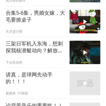
风月得自难寻
合集5-6集，男婚女嫁，大
毛要掀桌子
天才设计师
三架日军机入东海，想刺
探我核潜艇动向？解放军
导弹剑指日军基地
下次再见吧
讲真，是球网先动手
的！！！
新媒体
57跟贴
论背景音乐的重要性！！