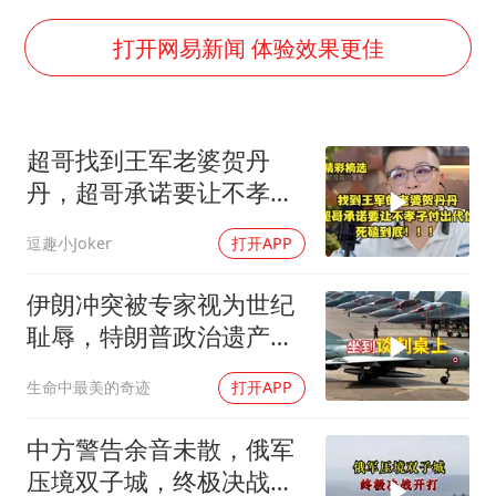
世界第1特鲁姆普斯诺克中国赛一轮游
新疆一婚礼线上邀请引热议
打开网易新闻 体验效果更佳
《龙餐馆》 冲奖
上门女婿出轨女邻居多年被判重婚罪
超哥找到王军老婆贺丹
构建更高水平的全民健身公共服务体系
丹，超哥承诺要让不孝子
韩军前线部队连曝丑闻
付出代价，死磕到底
逗趣小Joker
打开APP
云南一男子胃中取出180颗铁钉
奋力开创中国式现代化建设新局面
伊朗冲突被专家视为世纪
耻辱，特朗普政治遗产遭
遇毁灭性打击
生命中最美的奇迹
打开APP
中方警告余音未散，俄军
压境双子城，终极决战开