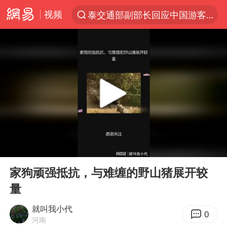
视频
泰交通部副部长回应中国游客遭歧视
夜幕落下 运动上场
1岁宝宝碰坏纸巾盒 宝妈被索赔924元
台风白海豚环流面积近似13个浙江
Meta被判支付5.67亿美元
台风白海豚逼近 暴雨大暴雨来袭
OpenAI为免费用户升级GPT-5.6 Luna
00:00
00:10
47岁妈妈突然产女 26岁女儿：很震惊
Play
Ent
full
中国稀土盘中涨停
家狗顽强抵抗，与难缠的野山猪展开较
量
日本广岛民众举行游行反对政府行径
21楼高空抛物嫌疑人被拘留
就叫我小代
0
河南