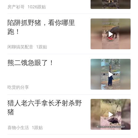
房产衫哥
1026跟贴
陷阱抓野猪，看你哪里
跑！
闲聊搞笑配音
1跟贴
熊二饿急眼了！
吃货的分享
猎人老六手拿长矛射杀野
猪
喜物小生活
1跟贴