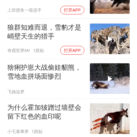
上班摸鱼一级选手
打开APP
狼群知难而退，雪豹才是
峭壁天生的猎手
奇观世界Mr
1跟贴
打开APP
猞猁护崽大战偷娃貂熊，
雪地血拼场面惨烈
飞驰追梦
为什么霍加狓蹭过墙壁会
留下红色的血印呢
小乇看事界
1跟贴