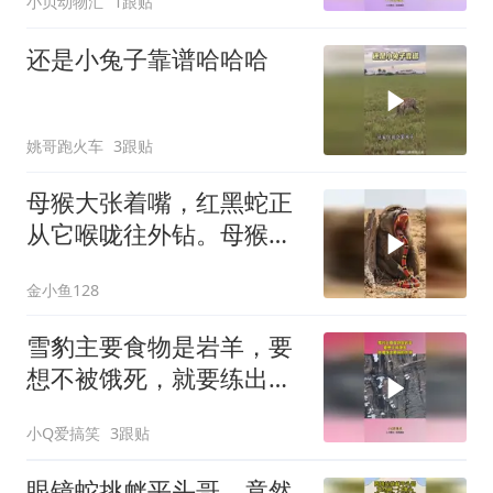
小贝动物汇
1跟贴
还是小兔子靠谱哈哈哈
姚哥跑火车
3跟贴
母猴大张着嘴，红黑蛇正
从它喉咙往外钻。母猴表
情痛苦，双手掐着
金小鱼128
雪豹主要食物是岩羊，要
想不被饿死，就要练出更
强的本领！
小Q爱搞笑
3跟贴
眼镜蛇挑衅平头哥，竟然