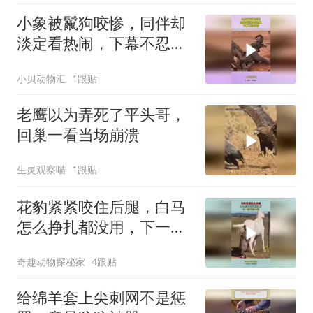
小象被鬣狗咬惨，同伴却
淡定看热闹，下幕不忍心
看
小贝动物汇
1跟贴
老鹰以为弄死了平头哥，
回巢一看当场崩溃
生灵观察喵
1跟贴
花豹紧紧咬住后腿，白马
怎么挣扎都没用，下一幕
不忍心看
奇趣动物探秘家
4跟贴
给绵羊套上尖刺网不是惩