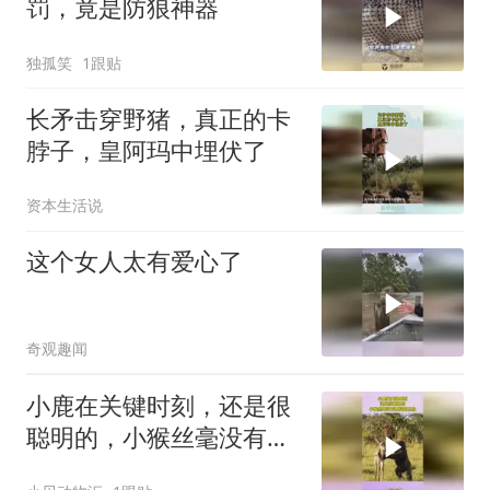
罚，竟是防狼神器
独孤笑
1跟贴
长矛击穿野猪，真正的卡
脖子，皇阿玛中埋伏了
资本生活说
这个女人太有爱心了
奇观趣闻
小鹿在关键时刻，还是很
聪明的，小猴丝毫没有察
觉到危险