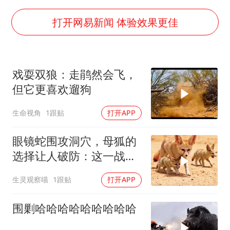
实探山东最热的“中国蔬菜之乡”
女子开一天一夜空调后二氧化碳中毒
打开网易新闻 体验效果更佳
台风白海豚最新路径研判来了
船舶避风项目停工 多地全力防台风
戏耍双狼：走鹃然会飞，
我国编制完成新版全月地质图
但它更喜欢遛狗
男子结婚8年发现3个女儿均非亲生
生命视角
1跟贴
打开APP
消费新图景｜多举措提升消费体验 释放夏日经济活力
奋进开新局 实干挑大梁
眼镜蛇围攻洞穴，母狐的
选择让人破防：这一战，
没有退路
生灵观察喵
1跟贴
打开APP
围剿哈哈哈哈哈哈哈哈哈