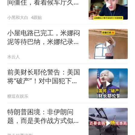
间僵住，看着候车厅久久
说不出话语
小黑和大白
4跟贴
小屋电路已完工，米娜闷
泥等待巴纳，米娜纪录片
3521
水云人
前美财长耶伦警告：美国
将“破产”！对中国犯下两
大错误自食恶果
糖逗在娱乐
特朗普困境：非伊朗问
题，而是美作战方式似苏
联