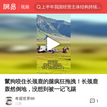
视频
上半年我国经营主体结构持续优化
上海：5号线16号线浦江线全线停运
《披荆斩棘2026》阵容官宣
白海豚北上或致京津冀暴雨
国足U17与阿森纳决赛取消 并列冠军
上海有出现龙卷潜势
王艺迪无缘横滨赛决赛
00:00
00:10
上门女婿出轨女邻居多年被判重婚罪
Play
Ent
full
女子发现前夫婚内与第三者育子
鬣狗咬住长颈鹿的腿疯狂拖拽！长颈鹿
轰然倒地，没想到被一记飞踢
王艺迪2-4不敌张本美和止步4强
以军士兵把枪口对准中国记者
奇观世界Mr
1
江西