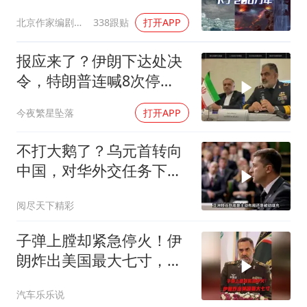
北京作家编剧肥猪满圈
338跟贴
打开APP
报应来了？伊朗下达处决
令，特朗普连喊8次停
手，海外资产遭清算
今夜繁星坠落
打开APP
不打大鹅了？乌元首转向
中国，对华外交任务下
达，中乌风向已变
阅尽天下精彩
子弹上膛却紧急停火！伊
朗炸出美国最大七寸，特
朗普赶紧叫停战争
汽车乐乐说