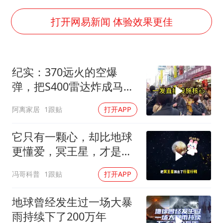
2025年小学教师减少13.19万
韩军前线部队连曝丑闻
打开网易新闻 体验效果更佳
上海大部迎大暴雨
《龙餐馆》 冲奖
纪实：370远火的空爆
武契奇会见泽连斯基有何意图
弹，把S400雷达炸成马蜂
笔试第一被劝弃考涉事副校长被撤职
窝，靶标惨状让台军急眼
阿离家居
1跟贴
打开APP
了
奋力开创中国式现代化建设新局面
它只有一颗心，却比地球
更懂爱，冥王星，才是太
阳系最孤独的
冯哥科普
1跟贴
打开APP
地球曾经发生过一场大暴
雨持续下了200万年