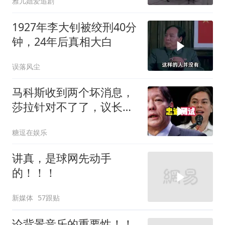
雅儿姐爱追剧
1927年李大钊被绞刑40分
钟，24年后真相大白
误落风尘
马科斯收到两个坏消息，
莎拉针对不了了，议长反
水，防长被硬刚！
糖逗在娱乐
讲真，是球网先动手
的！！！
新媒体
57跟贴
论背景音乐的重要性！！