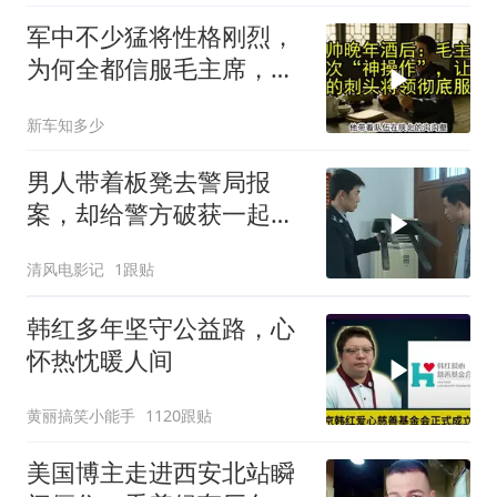
军中不少猛将性格刚烈，
为何全都信服毛主席，这
份大智慧值得感悟
新车知多少
男人带着板凳去警局报
案，却给警方破获一起强
奸杀人案
清风电影记
1跟贴
韩红多年坚守公益路，心
怀热忱暖人间
黄丽搞笑小能手
1120跟贴
美国博主走进西安北站瞬